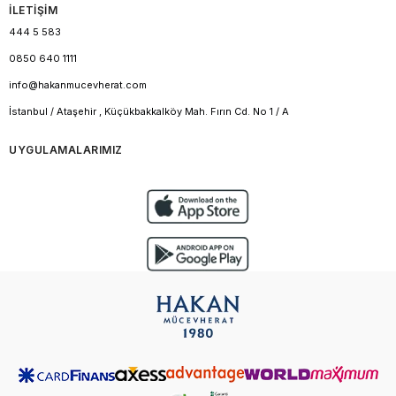
İLETİŞİM
444 5 583
0850 640 1111
info@hakanmucevherat.com
İstanbul / Ataşehir , Küçükbakkalköy Mah. Fırın Cd. No 1 / A
UYGULAMALARIMIZ