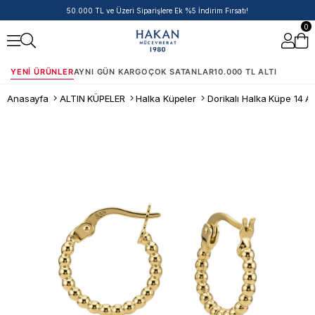
50.000 TL ve Üzeri Siparişlere Ek %5 İndirim Fırsatı!
0
YENI ÜRÜNLER
AYNI GÜN KARGO
ÇOK SATANLAR
10.000 TL ALTI
Anasayfa
ALTIN KÜPELER
Halka Küpeler
Dorikalı Halka Küpe 14 Ay