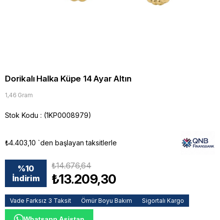
Dorikalı Halka Küpe 14 Ayar Altın
1,46 Gram
Stok Kodu
(1KP0008979)
₺4.403,10
`den başlayan taksitlerle
₺14.676,64
%
10
₺13.209,30
İndirim
Vade Farksız 3 Taksit
Ömür Boyu Bakım
Sigortalı Kargo
Whatsapp Asistan