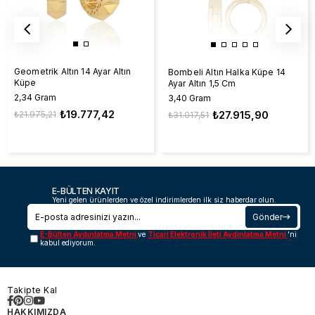
Geometrik Altın 14 Ayar Altın
Bombeli Altın Halka Küpe 14
Küpe
Ayar Altın 1,5 Cm
2,34 Gram
3,40 Gram
₺19.777,42
₺27.915,90
₺21.975,21
₺31.017,51
E-BÜLTEN KAYIT
Yeni gelen ürünlerden ve özel indirimlerden ilk siz haberdar olun.
Gönder
E-Bülten Aydınlatma Metni
ve
Ticari Elektronik İleti Aydınlatma Metni
'ni
kabul ediyorum.
Takipte Kal
HAKKIMIZDA