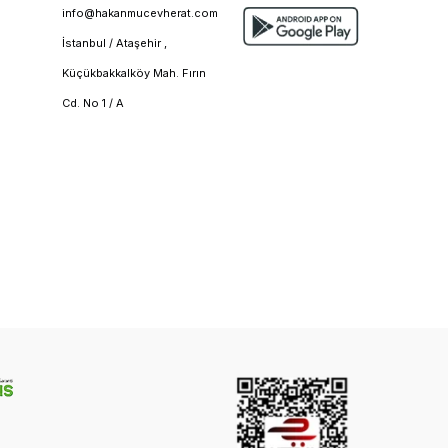
info@hakanmucevherat.com
İstanbul / Ataşehir ,
Küçükbakkalköy Mah. Fırın
Cd. No 1 / A