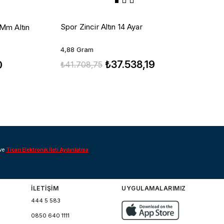
D
Spor Zincir Altın 14 Ayar
 Mm Altın
4
4,88 Gram
₺37.538,19
₺
0
₺41.708,75
ve
Ticari Elektronik İleti Aydınlatma
İLETİŞİM
UYGULAMALARIMIZ
444 5 583
0850 640 1111