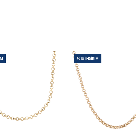
IM
%10
İNDIRIM