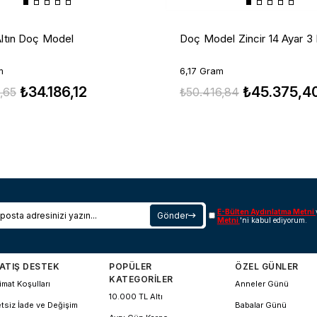
Altın Doç Model
Doç Model Zincir 14 Ayar 3
m
6,17 Gram
₺34.186,12
₺45.375,4
,65
₺50.416,84
E-Bülten Aydınlatma Metni
Gönder
Metni
'ni kabul ediyorum.
ATIŞ DESTEK
POPÜLER
ÖZEL GÜNLER
KATEGORİLER
imat Koşulları
Anneler Günü
10.000 TL Altı
tsiz İade ve Değişim
Babalar Günü