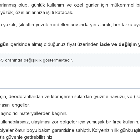
sarlanmış olup, günlük kullanım ve özel günler için mükemmel bir
üzük, özel anlarınıza ışıltı katacak.
yüzük, şık altın yüzük modelleri arasında yer alarak, her tarza uy
 gün
içerisinde almış olduğunuz fiyat üzerinden
iade ve değişim 
-5
oranında değişiklik göstermektedir.
si için, deodorantlardan ve klor içeren sulardan (yüzme havuzu, vb.) sa
asını engeller.
; aşındırıcı materyallerden kaçının.
kullanabilirsiniz, ulaşılması zor bölgeler için yumuşak bir fırça kullanın.
lyeler ömür boyu bakım garantisine sahiptir. Kolyenizin ilk günkü ışıltı
 güvenle getirebilirsiniz.