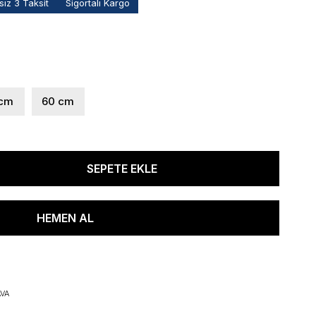
ız 3 Taksit
Sigortalı Kargo
 cm
60 cm
VA