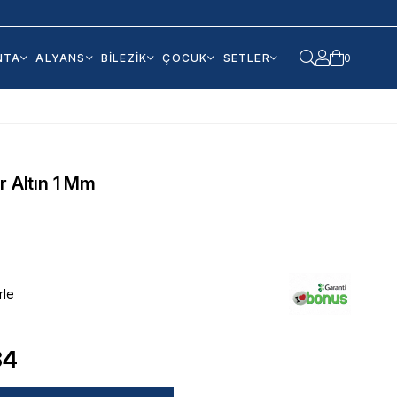
NTA
ALYANS
BİLEZİK
ÇOCUK
SETLER
0
r Altın 1 Mm
rle
84