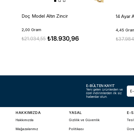
Doç Model Altın Zincir
14 Ayar 
2,00 Gram
4,45 Gra
₺18.930,96
₺21.034,55
₺37.984
E-BÜLTEN KAYIT
Yeni gelen ürünlerden ve
özel indirimlerden ilk siz
haberdar olun.
HAKKIMIZDA
YASAL
E-S
Hakkımızda
Gizlilik ve Güvenlik
Tesl
Mağazalarımız
Politikası
Ücre