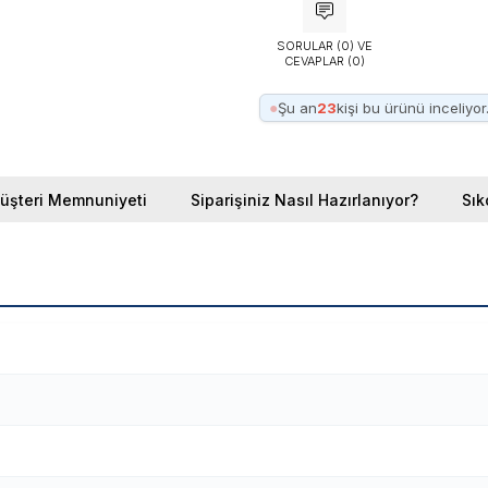
SORULAR (0) VE
CEVAPLAR (0)
●
Şu an
23
kişi bu ürünü inceliyor
üşteri Memnuniyeti
Siparişiniz Nasıl Hazırlanıyor?
Sık