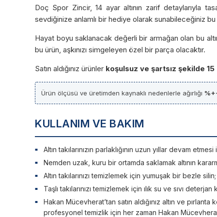
Doç Spor Zincir, 14 ayar altının zarif detaylarıyla ta
sevdiğinize anlamlı bir hediye olarak sunabileceğiniz bu y
Hayat boyu saklanacak değerli bir armağan olan bu altın 
bu ürün, aşkınızı simgeleyen özel bir parça olacaktır.
Satın aldığınız ürünler
koşulsuz ve şartsız şekilde 15
Ürün ölçüsü ve üretimden kaynaklı nedenlerle ağırlığı
%+
KULLANIM VE BAKIM
Altın takılarınızın parlaklığının uzun yıllar devam etme
Nemden uzak, kuru bir ortamda saklamak altının kararm
Altın takılarınızı temizlemek için yumuşak bir bezle silin
Taşlı takılarınızı temizlemek için ılık su ve sıvı deterjan 
Hakan Mücevherat’tan satın aldığınız altın ve pırlanta ko
profesyonel temizlik için her zaman Hakan Mücevherat’a