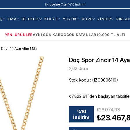
İlk Üyelere Özel %10 İndirim
AŞ
EMA
BİLEKLİK
KOLYE
YÜZÜK
KÜPE
ZİNCİR
PIRLA
YENI ÜRÜNLER
AYNI GÜN KARGO
ÇOK SATANLAR
10.000 TL ALTI
Zincir 14 Ayar Altın 1 Mm
Doç Spor Zincir 14 Aya
2,62 Gram
Stok Kodu
(1ZC0006110)
₺7.822,61
`den başlayan taksitle
₺26.074,93
%
10
₺23.467,
İndirim