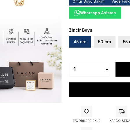
Ömür Boyu Bakım
Vade Farks
Whatsapp Asistan
Zincir Boyu
45 cm
50 cm
55
FAVORILERE EKLE
KARGO BEDA