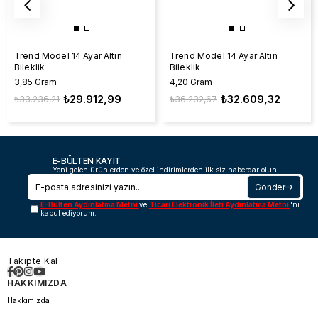
Trend Model 14 Ayar Altın
Trend Model 14 Ayar Altın
Bileklik
Bileklik
3,85 Gram
4,20 Gram
₺29.912,99
₺32.609,32
₺33.236,21
₺36.232,67
E-BÜLTEN KAYIT
Yeni gelen ürünlerden ve özel indirimlerden ilk siz haberdar olun.
Gönder
E-Bülten Aydınlatma Metni
ve
Ticari Elektronik İleti Aydınlatma Metni
'ni
kabul ediyorum.
Takipte Kal
HAKKIMIZDA
Hakkımızda