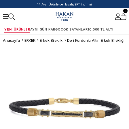
14 Ayar Ürünlerde Havale/EFT İndirimi
0
YENI ÜRÜNLER
AYNI GÜN KARGO
ÇOK SATANLAR
10.000 TL ALTI
Anasayfa
ERKEK
Erkek Bileklik
Deri Kordonlu Altın Erkek Bilekliği