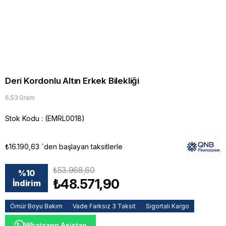
Deri Kordonlu Altın Erkek Bilekliği
6,53 Gram
Stok Kodu
(EMRL0018)
₺16.190,63
`den başlayan taksitlerle
₺53.968,60
%
10
₺48.571,90
İndirim
Ömür Boyu Bakım
Vade Farksız 3 Taksit
Sigortalı Kargo
Whatsapp Asistan