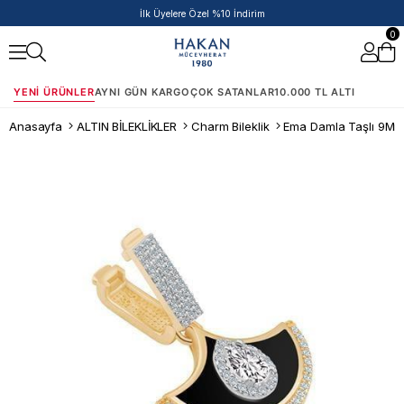
50.000 TL ve Üzeri Siparişlere Ek %5 İndirim Fırsatı!
0
YENI ÜRÜNLER
AYNI GÜN KARGO
ÇOK SATANLAR
10.000 TL ALTI
Anasayfa
ALTIN BİLEKLİKLER
Charm Bileklik
Ema Damla Taşlı 9Mm 