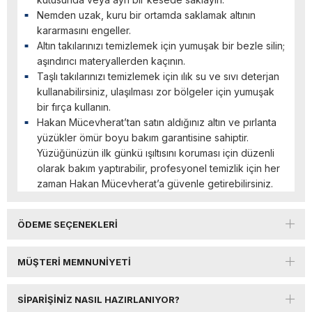
Nemden uzak, kuru bir ortamda saklamak altının
kararmasını engeller.
Altın takılarınızı temizlemek için yumuşak bir bezle silin;
aşındırıcı materyallerden kaçının.
Taşlı takılarınızı temizlemek için ılık su ve sıvı deterjan
kullanabilirsiniz, ulaşılması zor bölgeler için yumuşak
bir fırça kullanın.
Hakan Mücevherat’tan satın aldığınız altın ve pırlanta
yüzükler ömür boyu bakım garantisine sahiptir.
Yüzüğünüzün ilk günkü ışıltısını koruması için düzenli
olarak bakım yaptırabilir, profesyonel temizlik için her
zaman Hakan Mücevherat’a güvenle getirebilirsiniz.
ÖDEME SEÇENEKLERI
MÜŞTERI MEMNUNIYETI
SIPARIŞINIZ NASIL HAZIRLANIYOR?