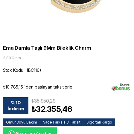
Ema Damla Taşlı 9Mm Bileklik Charm
3,80 Gram
Stok Kodu
(BC116)
₺10.785,15
`den başlayan taksitlerle
₺35.950,29
%
10
₺32.355,46
İndirim
Ömür Boyu Bakım
Vade Farksız 3 Taksit
Sigortalı Kargo
Whatsapp Asistan