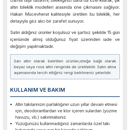
Damla taşlı tasarımı, bilekliğinizi daha da özel kılarak, şık
altın bileklik modelleri arasında öne çıkmasını sağlıyor.
Hakan Mücevherat kalitesiyle üretilen bu bileklik, her
detayıyla göz alıcı bir zarafet sunuyor.
Satın aldığınız ürünler koşulsuz ve şartsız şekilde 15 gün
içerisinde almış olduğunuz fiyat üzerinden iade ve
değişim yapılmaktadır.
Sarı altın olarak belirtilen ürünler,isteğe bağlı olarak
beyaz veya rose altın renginde de üretilebilir. Satın alma
aşamasında tercih ettiğiniz rengi belirtmeniz yeterlidir.
KULLANIM VE BAKIM
Altın takılarınızın parlaklığının uzun yıllar devam etmesi
için, deodorantlardan ve klor içeren sulardan (yüzme
havuzu, vb.) sakınmalısınız.
Yüzüğünüzü kullanmadığınız zamanlarda özel takı
kutusunda veya ayrı bir kesede saklayın.