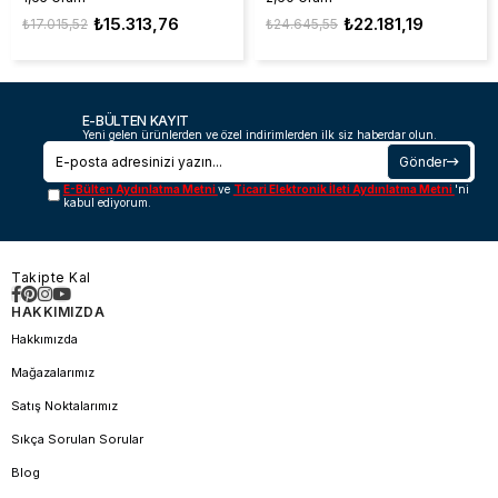
₺15.313,76
₺22.181,19
₺17.015,52
₺24.645,55
E-BÜLTEN KAYIT
Yeni gelen ürünlerden ve özel indirimlerden ilk siz haberdar olun.
Gönder
E-Bülten Aydınlatma Metni
ve
Ticari Elektronik İleti Aydınlatma Metni
'ni
kabul ediyorum.
Takipte Kal
HAKKIMIZDA
Hakkımızda
Mağazalarımız
Satış Noktalarımız
Sıkça Sorulan Sorular
Blog