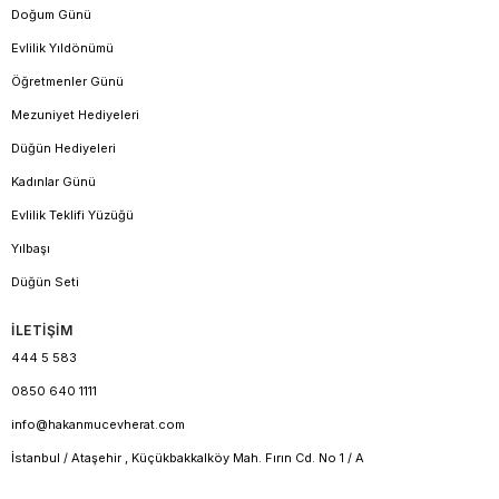
Doğum Günü
Evlilik Yıldönümü
Öğretmenler Günü
Mezuniyet Hediyeleri
Düğün Hediyeleri
Kadınlar Günü
Evlilik Teklifi Yüzüğü
Yılbaşı
Düğün Seti
İLETİŞİM
444 5 583
0850 640 1111
info@hakanmucevherat.com
İstanbul / Ataşehir , Küçükbakkalköy Mah. Fırın Cd. No 1 / A