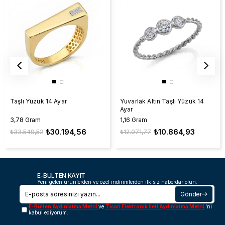
Taşlı Yüzük 14 Ayar
Yuvarlak Altın Taşlı Yüzük 14
Ayar
3,78 Gram
1,16 Gram
₺30.194,56
₺10.864,93
₺33.549,52
₺12.071,77
E-BÜLTEN KAYIT
Yeni gelen ürünlerden ve özel indirimlerden ilk siz haberdar olun.
Gönder
E-Bülten Aydınlatma Metni
ve
Ticari Elektronik İleti Aydınlatma Metni
'ni
kabul ediyorum.