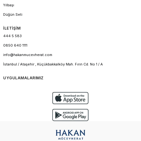
Yılbaşı
Düğün Seti
İLETİŞİM
444 5 583
0850 640 1111
info@hakanmucevherat.com
İstanbul / Ataşehir , Küçükbakkalköy Mah. Fırın Cd. No 1 / A
UYGULAMALARIMIZ