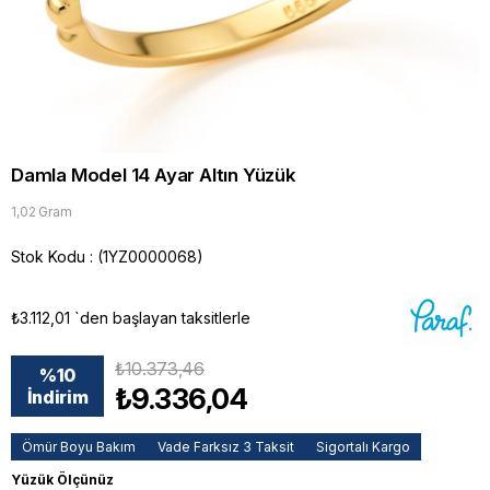
Damla Model 14 Ayar Altın Yüzük
1,02 Gram
Stok Kodu
(1YZ0000068)
₺3.112,01
`den başlayan taksitlerle
₺10.373,46
%
10
₺9.336,04
İndirim
Ömür Boyu Bakım
Vade Farksız 3 Taksit
Sigortalı Kargo
Yüzük Ölçünüz