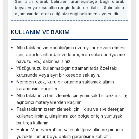
Sarı altın olarak belirtilen ürünler,isteğe bağlı olarak
beyaz veya rose altın renginde de üretilebilir. Satın alma
aşamasında tercih ettiğiniz rengi belirtmeniz yeterlidir.
KULLANIM VE BAKIM
Altın takılarınızın parlaklığının uzun yıllar devam etmesi
için, deodorantlardan ve klor içeren sulardan (yüzme
havuzu, vb.) sakınmalısınız.
Yüzüğünüzü kullanmadığınız zamanlarda özel takı
kutusunda veya ayrı bir kesede saklayın.
Nemden uzak, kuru bir ortamda saklamak altının
kararmasını engeller.
Altın takılarınızı temizlemek için yumuşak bir bezle silin;
aşındırıcı materyallerden kaçının.
Taşlı takılarınızı temizlemek için ılık su ve sıvı deterjan
kullanabilirsiniz, ulaşılması zor bölgeler için yumuşak
bir fırça kullanın.
Hakan Mücevherat’tan satın aldığınız altın ve pırlanta
yüzükler ömür boyu bakım garantisine sahiptir.