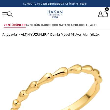
50.000 TL ve Üzeri Siparişlere Ek %5 İndirim Fırsatı!
0
YENI ÜRÜNLER
AYNI GÜN KARGO
ÇOK SATANLAR
10.000 TL ALTI
Anasayfa
ALTIN YÜZÜKLER
Damla Model 14 Ayar Altın Yüzük