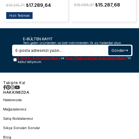
₺15.287,68
₺17.289,64
₺16.986,31
₺19.210,71
Hızlı Teslimat
E-BÜLTEN KAYIT
Yeni gelen ürünlerden ve özel indirimlerden ilk siz haberdar olun.
Gönder
E-Bülten Aydınlatma Metni
ve
Ticari Elektronik İleti Aydınlatma Metni
'ni
kabul ediyorum.
Takipte Kal
HAKKIMIZDA
Hakkımızda
Mağazalarımız
Satış Noktalarımız
Sıkça Sorulan Sorular
Blog