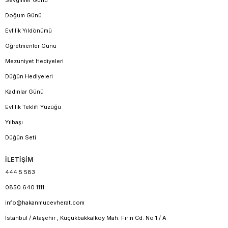
Doğum Günü
Evlilik Yıldönümü
Öğretmenler Günü
Mezuniyet Hediyeleri
Düğün Hediyeleri
Kadınlar Günü
Evlilik Teklifi Yüzüğü
Yılbaşı
Düğün Seti
İLETİŞİM
444 5 583
0850 640 1111
info@hakanmucevherat.com
İstanbul / Ataşehir , Küçükbakkalköy Mah. Fırın Cd. No 1 / A