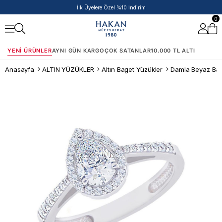
İlk Üyelere Özel %10 İndirim
0
YENI ÜRÜNLER
AYNI GÜN KARGO
ÇOK SATANLAR
10.000 TL ALTI
Anasayfa
ALTIN YÜZÜKLER
Altın Baget Yüzükler
Damla Beyaz Bage