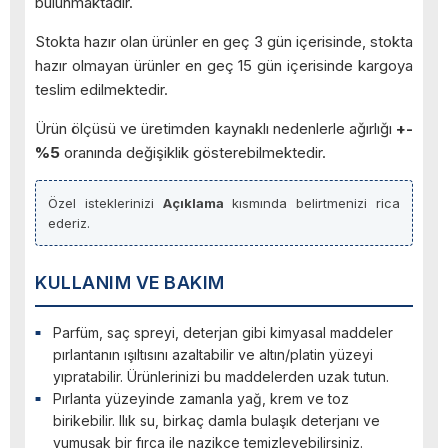
bulunmaktadır.
Stokta hazır olan ürünler en geç 3 gün içerisinde, stokta
hazır olmayan ürünler en geç 15 gün içerisinde kargoya
teslim edilmektedir.
Ürün ölçüsü ve üretimden kaynaklı nedenlerle ağırlığı
+-
%5
oranında değişiklik gösterebilmektedir.
Özel isteklerinizi
Açıklama
kısmında belirtmenizi rica
ederiz.
KULLANIM VE BAKIM
Parfüm, saç spreyi, deterjan gibi kimyasal maddeler
pırlantanın ışıltısını azaltabilir ve altın/platin yüzeyi
yıpratabilir. Ürünlerinizi bu maddelerden uzak tutun.
Pırlanta yüzeyinde zamanla yağ, krem ve toz
birikebilir. Ilık su, birkaç damla bulaşık deterjanı ve
yumuşak bir fırça ile nazikçe temizleyebilirsiniz.