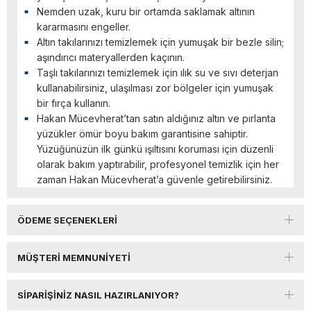
Nemden uzak, kuru bir ortamda saklamak altının
kararmasını engeller.
Altın takılarınızı temizlemek için yumuşak bir bezle silin;
aşındırıcı materyallerden kaçının.
Taşlı takılarınızı temizlemek için ılık su ve sıvı deterjan
kullanabilirsiniz, ulaşılması zor bölgeler için yumuşak
bir fırça kullanın.
Hakan Mücevherat’tan satın aldığınız altın ve pırlanta
yüzükler ömür boyu bakım garantisine sahiptir.
Yüzüğünüzün ilk günkü ışıltısını koruması için düzenli
olarak bakım yaptırabilir, profesyonel temizlik için her
zaman Hakan Mücevherat’a güvenle getirebilirsiniz.
ÖDEME SEÇENEKLERI
MÜŞTERI MEMNUNIYETI
SIPARIŞINIZ NASIL HAZIRLANIYOR?