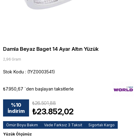
Damla Beyaz Baget 14 Ayar Altın Yüzük
2,96 Gram
Stok Kodu
(1YZ0003541)
₺7.950,67
`den başlayan taksitlerle
₺26.501,88
%
10
₺23.852,02
İndirim
Ömür Boyu Bakım
Vade Farksız 3 Taksit
Sigortalı Kargo
Yüzük Ölçünüz