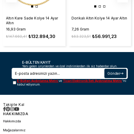
Altın Kare Sade Kolye 14 Ayar
Dorikalı Altın Kolye 14 Ayar Altın
Altın
16,93 Gram
7,26 Gram
₺132.894,30
₺56.991,23
₺147.660,41
₺63.323,51
E-BÜLTEN KAYIT
Yeni gelen ürünlerden ve özel indirimlerden ilk siz haberdar olun.
Gönder
E-Bülten Aydınlatma Metni
ve
Ticari Elektronik İleti Aydınlatma Metni
'ni
kabul ediyorum.
Takipte Kal
HAKKIMIZDA
Hakkımızda
Mağazalarımız