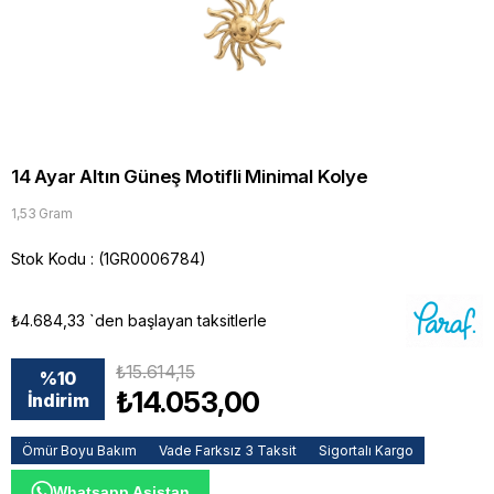
14 Ayar Altın Güneş Motifli Minimal Kolye
1,53 Gram
Stok Kodu
(1GR0006784)
₺4.684,33
`den başlayan taksitlerle
₺15.614,15
%
10
₺14.053,00
İndirim
Ömür Boyu Bakım
Vade Farksız 3 Taksit
Sigortalı Kargo
Whatsapp Asistan