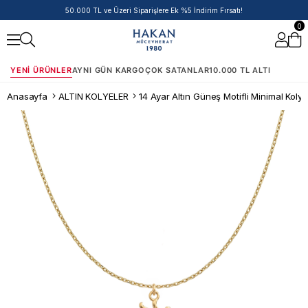
50.000 TL ve Üzeri Siparişlere Ek %5 İndirim Fırsatı!
0
YENI ÜRÜNLER
AYNI GÜN KARGO
ÇOK SATANLAR
10.000 TL ALTI
Anasayfa
ALTIN KOLYELER
14 Ayar Altın Güneş Motifli Minimal Kolye