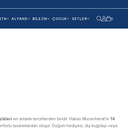
NTA
ALYANS
BİLEZİK
ÇOCUK
SETLER
0
zikleri
en anlamlı tercihlerden biridir. Hakan Mücevherat’ın
14
onforlu tasarımlardan oluşur. Doğum hediyesi, diş buğdayı veya