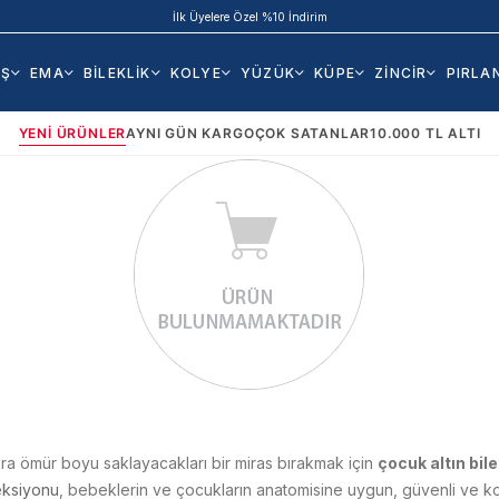
İlk Üyelere Özel %10 İndirim
AŞ
EMA
BİLEKLİK
KOLYE
YÜZÜK
KÜPE
ZİNCİR
PIRLA
YENI ÜRÜNLER
AYNI GÜN KARGO
ÇOK SATANLAR
10.000 TL ALTI
ara ömür boyu saklayacakları bir miras bırakmak için
çocuk altın bile
eksiyonu
, bebeklerin ve çocukların anatomisine uygun, güvenli ve k