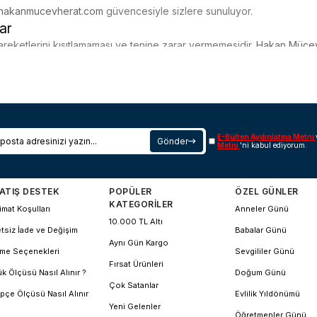
hakanmucevherat.com
güvencesiyle sizlere sunuluyor.
ar
reketlerini kısıtlamaması ve tenine zarar vermemesidir.
Hakan Mücev
kullanılabilir. Koleksiyonumuzda yer alan "ayarlanabilir" (sürgülü) mo
lmış hatlar, bebeklerin narin tenini çizilmelere karşı korur.
:
e bebeğin gelişimine uyum sağlayan, pratik ve güvenli tasarımlar.
E-Bülten Aydınlatma Metni
Gönder
Metni
'ni kabul ediyorum.
 nazar boncuğu, çiçek veya hayvan figürleri bulunan 14 ayar altın ke
ıtan; uğur böceği, kelebek ve çizgi karakter figürlü neşeli modeller.
 doğum tarihinin işlenebileceği, anlamlı ve kişisel bir hediye alternat
ATIŞ DESTEK
POPÜLER
ÖZEL GÜNLER
diyesi arayanlar için minimal boyutlarda üretilmiş klasik çocuk bile
KATEGORİLER
imat Koşulları
Anneler Günü
10.000 TL Altı
cih Etmelisiniz?
tsiz İade ve Değişim
Babalar Günü
Aynı Gün Kargo
zerinden sunduğumuz tüm ürünler, sağlam kilit sistemleri ve dayanıkl
me Seçenekleri
Sevgililer Günü
k günkü ışıltısını korur. Hakan Mücevherat olarak, miniklerin güvenliğ
Fırsat Ürünleri
k Ölçüsü Nasıl Alınır ?
Doğum Günü
Çok Satanlar
pçe Ölçüsü Nasıl Alınır
Evlilik Yıldönümü
Yeni Gelenler
aylarına ve üzerindeki mine/taş süslemelerine göre belirlenir. Hakan Mü
Öğretmenler Günü