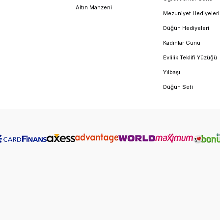
Altın Mahzeni
Mezuniyet Hediyeleri
ylarını içeren resmi sertifikasıyla gönderilir.
Düğün Hediyeleri
 %100 Hakan Mücevherat sorumluluğundadır.
Kadınlar Günü
 şık mücevher kutularında sunum.
Evlilik Teklifi Yüzüğü
 profesyonel çözüm desteği.
Yılbaşı
mek için
çocuk bilezik
kategorimizi hemen inceleyebilir, Hakan Mücevhera
Düğün Seti