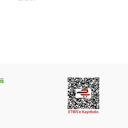
t kalitesiyle siparişinizi oluşturabilirsiniz.