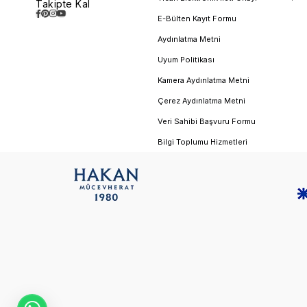
Takipte Kal
seçenekleriyle sunar:
E-Bülten Kayıt Formu
Ürün Sertifikası:
Satın aldığınız her çocuk bileziği, teknik deta
Aydınlatma Metni
Sigortalı ve Ücretsiz Kargo:
Siparişiniz size ulaşana kadar
Uyum Politikası
Özel Hediye Paketleme:
Çocuklara özel neşeli ve korunaklı
Kamera Aydınlatma Metni
Hızlı Değişim Desteği:
Ölçü uyumsuzluğu durumunda hızlı ve
Çerez Aydınlatma Metni
Miniklerin ışıltısına ışıltı katacak en güvenli ve zarif modelleri keşfet
Veri Sahibi Başvuru Formu
Bilgi Toplumu Hizmetleri