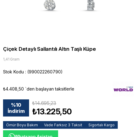
Çiçek Detaylı Sallantılı Altın Taşlı Küpe
1,41 Gram
Stok Kodu
(990022260790)
₺4.408,50
`den başlayan taksitlerle
₺14.695,23
%
10
₺13.225,50
İndirim
Ömür Boyu Bakım
Vade Farksız 3 Taksit
Sigortalı Kargo
Whatsapp Asistan