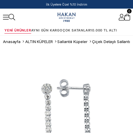
İlk Üyelere Özel %10 İndirim
0
YENI ÜRÜNLER
AYNI GÜN KARGO
ÇOK SATANLAR
10.000 TL ALTI
Anasayfa
ALTIN KÜPELER
Sallantılı Küpeler
Çiçek Detaylı Sallantılı