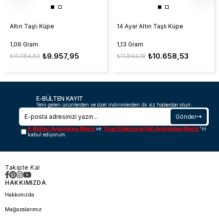
Altın Taşlı Küpe
14 Ayar Altın Taşlı Küpe
1,06 Gram
1,13 Gram
₺9.957,95
₺10.658,53
₺11.064,62
₺11.843,18
E-BÜLTEN KAYIT
Yeni gelen ürünlerden ve özel indirimlerden ilk siz haberdar olun.
Gönder
E-Bülten Aydınlatma Metni
ve
Ticari Elektronik İleti Aydınlatma Metni
'ni
kabul ediyorum.
Takipte Kal
HAKKIMIZDA
Hakkımızda
Mağazalarımız