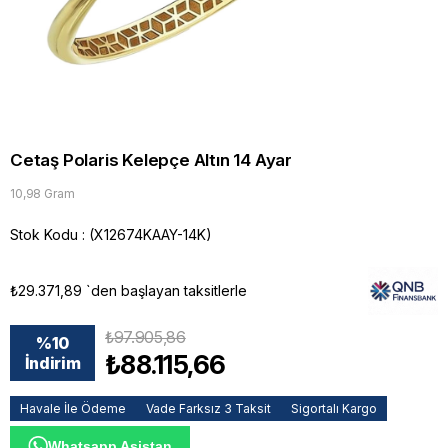
Cetaş Polaris Kelepçe Altın 14 Ayar
10,98 Gram
Stok Kodu
(X12674KAAY-14K)
₺29.371,89
`den başlayan taksitlerle
₺97.905,86
%
10
₺88.115,66
İndirim
Havale İle Ödeme
Vade Farksız 3 Taksit
Sigortalı Kargo
Whatsapp Asistan