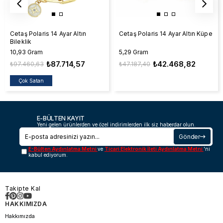
Cetaş Polaris 14 Ayar Altın
Cetaş Polaris 14 Ayar Altın Küpe
Bileklik
10,93 Gram
5,29 Gram
₺87.714,57
₺42.468,82
₺97.460,63
₺47.187,40
Çok Satan
E-BÜLTEN KAYIT
Yeni gelen ürünlerden ve özel indirimlerden ilk siz haberdar olun.
Gönder
E-Bülten Aydınlatma Metni
ve
Ticari Elektronik İleti Aydınlatma Metni
'ni
kabul ediyorum.
Takipte Kal
HAKKIMIZDA
Hakkımızda