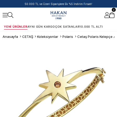
50.000 TL ve Üzeri Siparişlere Ek %5 İndirim Fırsatı!
0
YENI ÜRÜNLER
AYNI GÜN KARGO
ÇOK SATANLAR
10.000 TL ALTI
Anasayfa
CETAŞ
Koleksiyonlar
Polaris
Cetaş Polaris Kelepçe Al