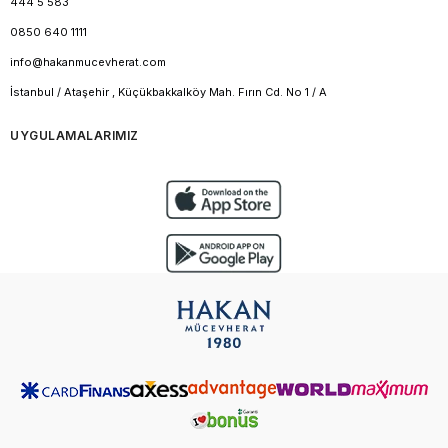
444 5 583
0850 640 1111
info@hakanmucevherat.com
İstanbul / Ataşehir , Küçükbakkalköy Mah. Fırın Cd. No 1 / A
UYGULAMALARIMIZ