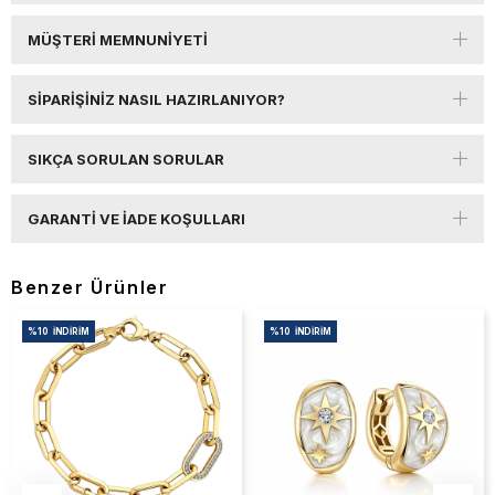
MÜŞTERI MEMNUNIYETI
SIPARIŞINIZ NASIL HAZIRLANIYOR?
SIKÇA SORULAN SORULAR
GARANTI VE İADE KOŞULLARI
Benzer Ürünler
%10
İNDIRIM
%10
İNDIRIM