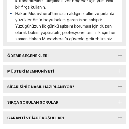
kullanabilirsiniz, ulaşılması zor bölgeler için yumuşak
bir fırça kullanın.
Hakan Mücevherat’tan satın aldığınız altın ve pırlanta
yüzükler ömür boyu bakım garantisine sahiptir.
Yüzüğünüzün ilk günkü ışıltısını koruması için düzenli
olarak bakım yaptırabilir, profesyonel temizlik için her
zaman Hakan Mücevherat’a güvenle getirebilirsiniz.
ÖDEME SEÇENEKLERI
MÜŞTERI MEMNUNIYETI
SIPARIŞINIZ NASIL HAZIRLANIYOR?
SIKÇA SORULAN SORULAR
GARANTI VE İADE KOŞULLARI