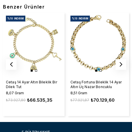
Benzer Ürünler
%10
İNDIRIM
%10
İNDIRIM
Cetaş 14 Ayar Altın Bileklik Bir
Cetaş Fortuna Bileklik 14 Ayar
Dilek Tut
Altın Üç Nazar Boncuklu
8,07 Gram
8,51 Gram
₺66.535,35
₺70.129,60
₺73.927,80
₺77.921,87