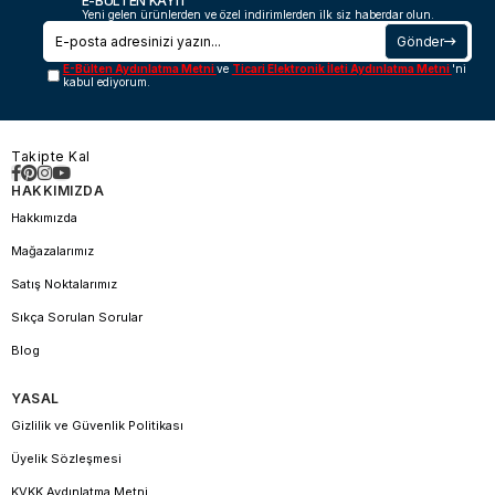
E-BÜLTEN KAYIT
Yeni gelen ürünlerden ve özel indirimlerden ilk siz haberdar olun.
Gönder
E-Bülten Aydınlatma Metni
ve
Ticari Elektronik İleti Aydınlatma Metni
'ni
kabul ediyorum.
Takipte Kal
HAKKIMIZDA
Hakkımızda
Mağazalarımız
Satış Noktalarımız
Sıkça Sorulan Sorular
Blog
YASAL
Gizlilik ve Güvenlik Politikası
Üyelik Sözleşmesi
KVKK Aydınlatma Metni