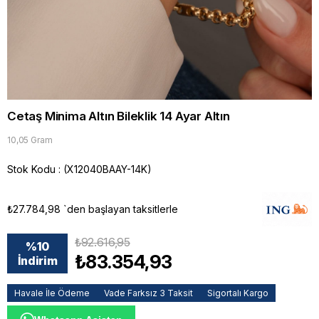
Cetaş Minima Altın Bileklik 14 Ayar Altın
10,05 Gram
Stok Kodu
(X12040BAAY-14K)
₺27.784,98
`den başlayan taksitlerle
₺92.616,95
%
10
₺83.354,93
İndirim
Havale İle Ödeme
Vade Farksız 3 Taksit
Sigortalı Kargo