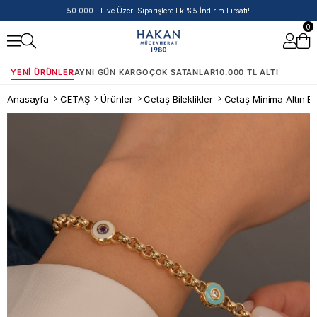
14 Ayar Ürünlerde Havale/EFT İndirimi
0
YENI ÜRÜNLER
AYNI GÜN KARGO
ÇOK SATANLAR
10.000 TL ALTI
Anasayfa
CETAŞ
Ürünler
Cetaş Bileklikler
Cetaş Minima Altın Bil