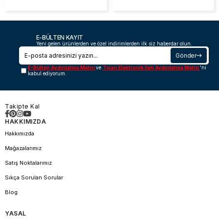
E-BÜLTEN KAYIT
Yeni gelen ürünlerden ve özel indirimlerden ilk siz haberdar olun.
Gönder
E-Bülten Aydınlatma Metni
ve
Ticari Elektronik İleti Aydınlatma Metni
'ni
kabul ediyorum.
Takipte Kal
HAKKIMIZDA
Hakkımızda
Mağazalarımız
Satış Noktalarımız
Sıkça Sorulan Sorular
Blog
YASAL