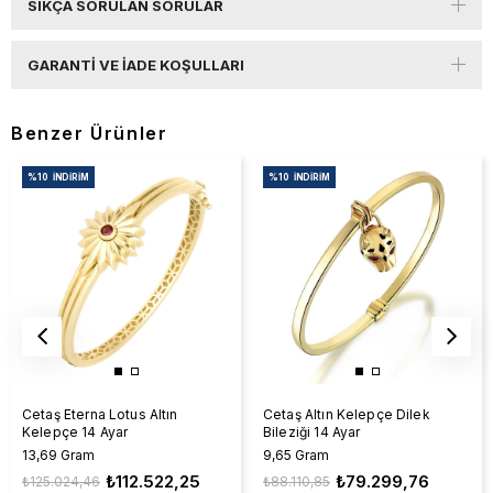
SIKÇA SORULAN SORULAR
GARANTI VE İADE KOŞULLARI
Benzer Ürünler
%10
İNDIRIM
%10
İNDIRIM
Cetaş Eterna Lotus Altın
Cetaş Altın Kelepçe Dilek
Kelepçe 14 Ayar
Bileziği 14 Ayar
13,69 Gram
9,65 Gram
₺112.522,25
₺79.299,76
₺125.024,46
₺88.110,85