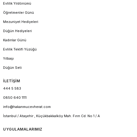
Evlilik Yıldönümü
Öğretmenler Günü
Mezuniyet Hediyeleri
Düğün Hediyeleri
Kadınlar Günü
Evlilik Teklifi Yüzüğü
Yılbaşı
Düğün Seti
İLETİŞİM
444 5 583
0850 640 1111
info@hakanmucevherat.com
İstanbul / Ataşehir , Küçükbakkalköy Mah. Fırın Cd. No 1 / A
UYGULAMALARIMIZ