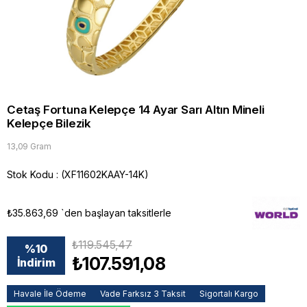
Cetaş Fortuna Kelepçe 14 Ayar Sarı Altın Mineli
Kelepçe Bilezik
13,09 Gram
Stok Kodu
(XF11602KAAY-14K)
₺35.863,69
`den başlayan taksitlerle
₺119.545,47
%
10
₺107.591,08
İndirim
Havale İle Ödeme
Vade Farksız 3 Taksit
Sigortalı Kargo