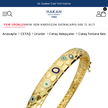
İlk Üyelere Özel %10 İndirim
0
YENI ÜRÜNLER
AYNI GÜN KARGO
ÇOK SATANLAR
10.000 TL ALTI
Anasayfa
CETAŞ
Ürünler
Cetaş Kelepçeler