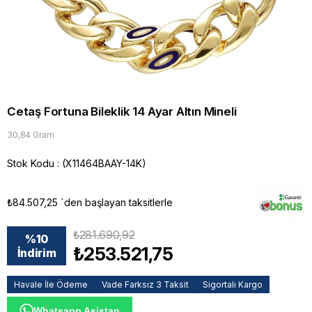
Cetaş Fortuna Bileklik 14 Ayar Altın Mineli
30,84 Gram
Stok Kodu
(X11464BAAY-14K)
₺84.507,25
`den başlayan taksitlerle
₺281.690,92
%
10
₺253.521,75
İndirim
Havale İle Ödeme
Vade Farksız 3 Taksit
Sigortalı Kargo
Whatsapp Asistan