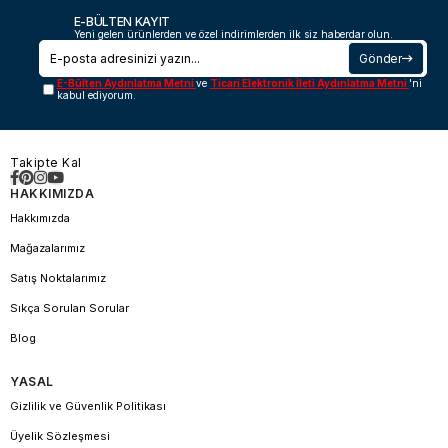
E-BÜLTEN KAYIT
Yeni gelen ürünlerden ve özel indirimlerden ilk siz haberdar olun.
Gönder
E-Bülten Aydınlatma Metni
ve
Ticari Elektronik İleti Aydınlatma Metni
'ni
kabul ediyorum.
Takipte Kal
HAKKIMIZDA
Hakkımızda
Mağazalarımız
Satış Noktalarımız
Sıkça Sorulan Sorular
Blog
YASAL
Gizlilik ve Güvenlik Politikası
Üyelik Sözleşmesi