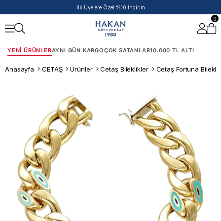
50.000 TL ve Üzeri Siparişlere Ek %5 İndirim Fırsatı!
0
YENI ÜRÜNLER
AYNI GÜN KARGO
ÇOK SATANLAR
10.000 TL ALTI
Anasayfa
CETAŞ
Ürünler
Cetaş Bileklikler
Cetaş Fortuna Bileklik