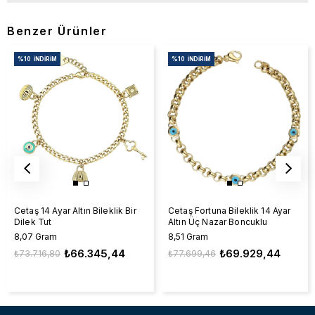
Benzer Ürünler
%10
İNDIRIM
%10
İNDIRIM
Cetaş 14 Ayar Altın Bileklik Bir
Cetaş Fortuna Bileklik 14 Ayar
Dilek Tut
Altın Üç Nazar Boncuklu
8,07 Gram
8,51 Gram
₺66.345,44
₺69.929,44
₺73.716,80
₺77.699,46