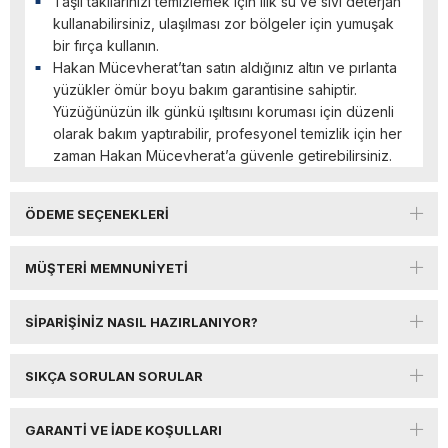
Taşlı takılarınızı temizlemek için ılık su ve sıvı deterjan
kullanabilirsiniz, ulaşılması zor bölgeler için yumuşak
bir fırça kullanın.
Hakan Mücevherat’tan satın aldığınız altın ve pırlanta
yüzükler ömür boyu bakım garantisine sahiptir.
Yüzüğünüzün ilk günkü ışıltısını koruması için düzenli
olarak bakım yaptırabilir, profesyonel temizlik için her
zaman Hakan Mücevherat’a güvenle getirebilirsiniz.
ÖDEME SEÇENEKLERI
MÜŞTERI MEMNUNIYETI
SIPARIŞINIZ NASIL HAZIRLANIYOR?
SIKÇA SORULAN SORULAR
GARANTI VE İADE KOŞULLARI