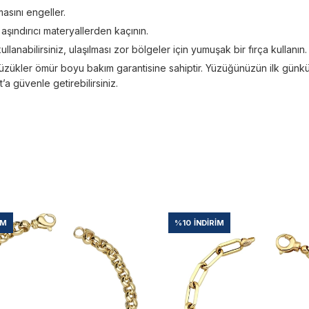
asını engeller.
; aşındırıcı materyallerden kaçının.
kullanabilirsiniz, ulaşılması zor bölgeler için yumuşak bir fırça kullanın.
üzükler ömür boyu bakım garantisine sahiptir. Yüzüğünüzün ilk günkü ışı
 güvenle getirebilirsiniz.
IM
%10
İNDIRIM