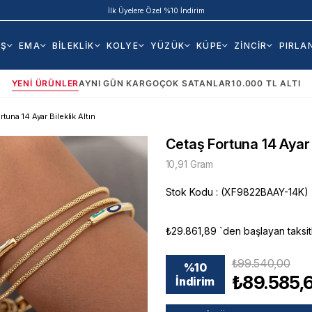
İlk Üyelere Özel %10 İndirim
AŞ
EMA
BİLEKLİK
KOLYE
YÜZÜK
KÜPE
ZİNCİR
PIRLA
YENI ÜRÜNLER
AYNI GÜN KARGO
ÇOK SATANLAR
10.000 TL ALTI
tuna 14 Ayar Bileklik Altın
Cetaş Fortuna 14 Ayar B
10,91 Gram
Stok Kodu
(XF9822BAAY-14K)
₺29.861,89
`den başlayan taksit
₺99.540,00
%
10
₺89.585,
İndirim