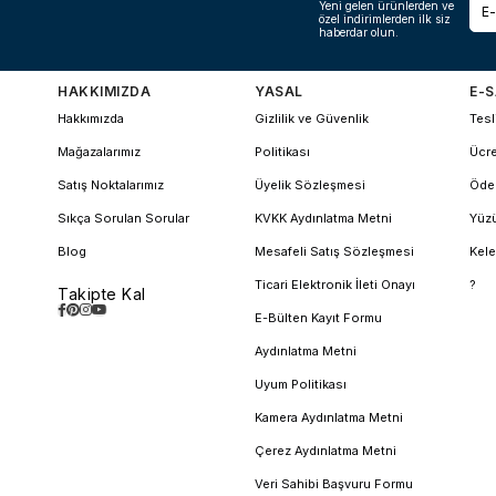
Yeni gelen ürünlerden ve
özel indirimlerden ilk siz
haberdar olun.
HAKKIMIZDA
YASAL
E-S
Hakkımızda
Gizlilik ve Güvenlik
Tesl
Mağazalarımız
Politikası
Ücre
Satış Noktalarımız
Üyelik Sözleşmesi
Öde
Sıkça Sorulan Sorular
KVKK Aydınlatma Metni
Yüzü
Blog
Mesafeli Satış Sözleşmesi
Kele
Ticari Elektronik İleti Onayı
?
Takipte Kal
E-Bülten Kayıt Formu
Aydınlatma Metni
Uyum Politikası
Kamera Aydınlatma Metni
Çerez Aydınlatma Metni
Veri Sahibi Başvuru Formu