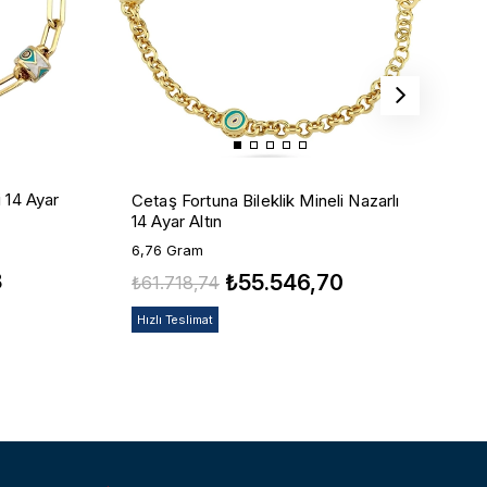
C
i 14 Ayar
Cetaş Fortuna Bileklik Mineli Nazarlı
M
14 Ayar Altın
1
6,76 Gram
8
₺
₺55.546,70
₺61.718,74
Hızlı Teslimat