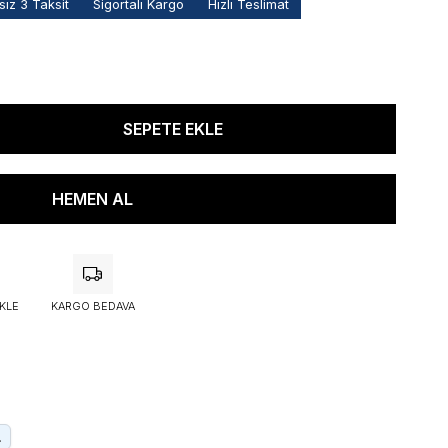
ız 3 Taksit
Sigortalı Kargo
Hızlı Teslimat
KLE
KARGO BEDAVA
.