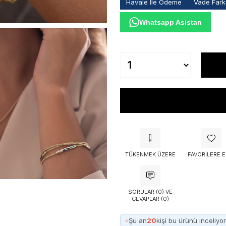
Havale İle Ödeme
Vade Farks
Whatsapp Asistan
TÜKENMEK ÜZERE
FAVORILERE E
SORULAR (0) VE
CEVAPLAR (0)
●
Şu an
20
kişi bu ürünü inceliyor