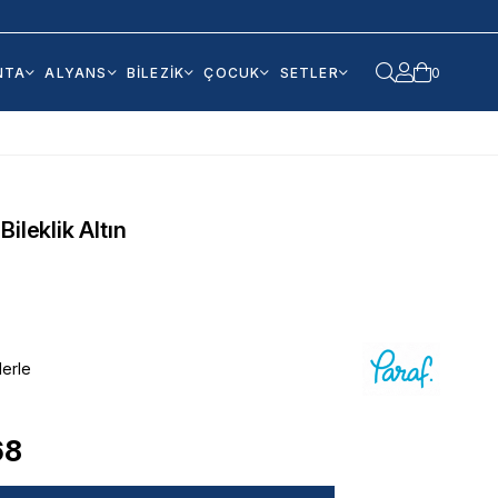
NTA
ALYANS
BİLEZİK
ÇOCUK
SETLER
0
ileklik Altın
lerle
68