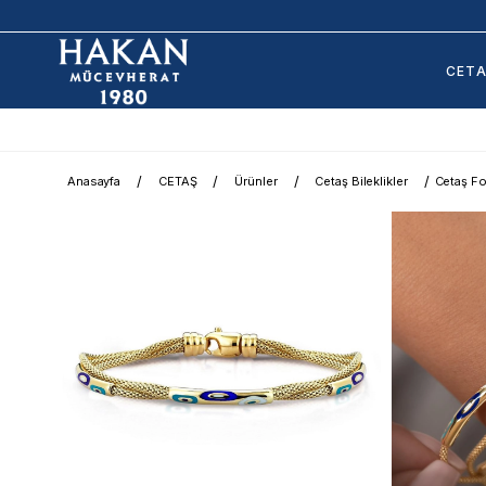
CET
Anasayfa
CETAŞ
Ürünler
Cetaş Bileklikler
Cetaş For