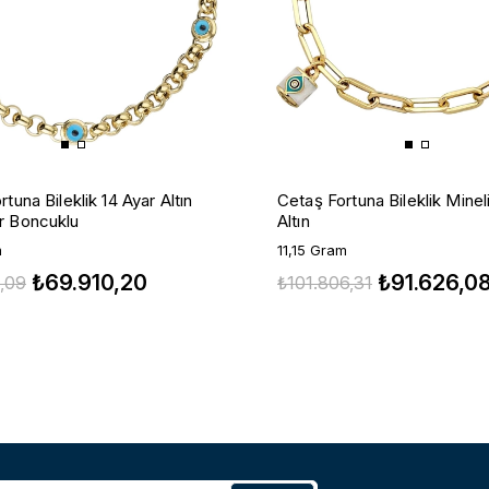
tuna Bileklik 14 Ayar Altın
Cetaş Fortuna Bileklik Minel
r Boncuklu
Altın
m
11,15 Gram
₺69.910,20
₺91.626,0
,09
₺101.806,31