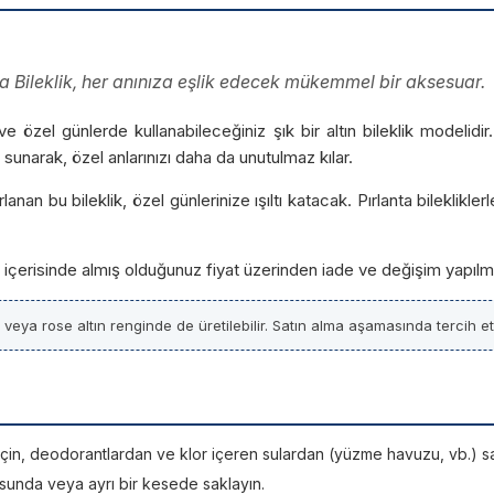
una Bileklik, her anınıza eşlik edecek mükemmel bir aksesuar.
ve özel günlerde kullanabileceğiniz şık bir altın bileklik modelidi
 sunarak, özel anlarınızı daha da unutulmaz kılar.
nan bu bileklik, özel günlerinize ışıltı katacak. Pırlanta bileklik
ün içerisinde almış olduğunuz fiyat üzerinden iade ve değişim yapılm
z veya rose altın renginde de üretilebilir. Satın alma aşamasında tercih etti
si için, deodorantlardan ve klor içeren sulardan (yüzme havuzu, vb.) sa
sunda veya ayrı bir kesede saklayın.