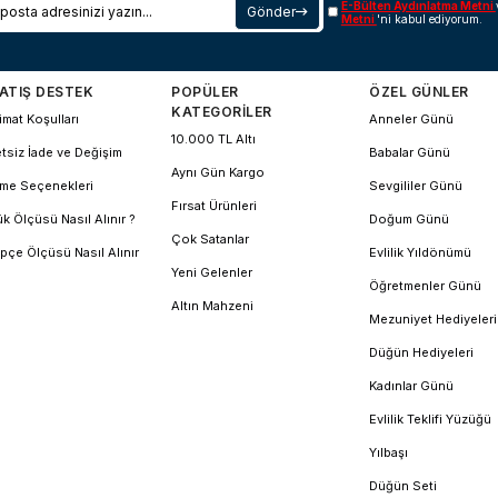
E-Bülten Aydınlatma Metni
Gönder
Metni
'ni kabul ediyorum.
ATIŞ DESTEK
POPÜLER
ÖZEL GÜNLER
KATEGORİLER
imat Koşulları
Anneler Günü
10.000 TL Altı
tsiz İade ve Değişim
Babalar Günü
Aynı Gün Kargo
me Seçenekleri
Sevgililer Günü
Fırsat Ürünleri
k Ölçüsü Nasıl Alınır ?
Doğum Günü
Çok Satanlar
pçe Ölçüsü Nasıl Alınır
Evlilik Yıldönümü
Yeni Gelenler
Öğretmenler Günü
Altın Mahzeni
Mezuniyet Hediyeleri
Düğün Hediyeleri
Kadınlar Günü
Evlilik Teklifi Yüzüğü
Yılbaşı
Düğün Seti