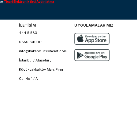
ve
Ticari Elektronik İleti Aydınlatma
İLETİŞİM
UYGULAMALARIMIZ
444 5 583
0850 640 1111
info@hakanmucevherat.com
İstanbul / Ataşehir ,
Küçükbakkalköy Mah. Fırın
Cd. No 1 / A