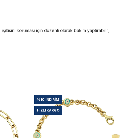
ltısını koruması için düzenli olarak bakım yaptırabilir,
%10
İNDIRIM
%
HIZLI KARGO