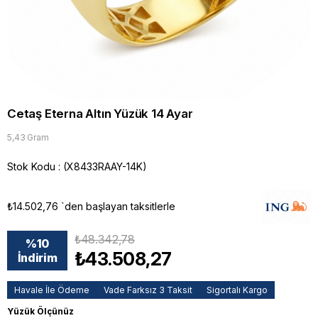
Cetaş Eterna Altın Yüzük 14 Ayar
5,43 Gram
Stok Kodu
(X8433RAAY-14K)
₺14.502,76
`den başlayan taksitlerle
₺48.342,78
%
10
₺43.508,27
İndirim
Havale İle Ödeme
Vade Farksız 3 Taksit
Sigortalı Kargo
Yüzük Ölçünüz