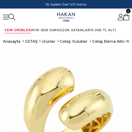
İlk Üyelere Özel %10 İndirim
0
YENI ÜRÜNLER
AYNI GÜN KARGO
ÇOK SATANLAR
10.000 TL ALTI
Anasayfa
CETAŞ
Ürünler
Cetaş Yüzükler
Cetaş Eterna Altın Yü