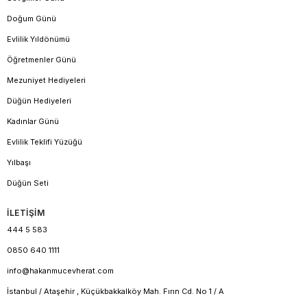
Doğum Günü
Evlilik Yıldönümü
Öğretmenler Günü
Mezuniyet Hediyeleri
Düğün Hediyeleri
Kadınlar Günü
Evlilik Teklifi Yüzüğü
Yılbaşı
Düğün Seti
İLETİŞİM
444 5 583
0850 640 1111
info@hakanmucevherat.com
İstanbul / Ataşehir , Küçükbakkalköy Mah. Fırın Cd. No 1 / A