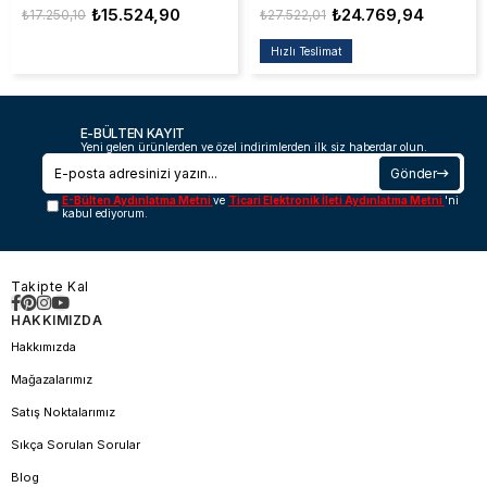
₺15.524,90
₺24.769,94
₺17.250,10
₺27.522,01
Hızlı Teslimat
E-BÜLTEN KAYIT
Yeni gelen ürünlerden ve özel indirimlerden ilk siz haberdar olun.
Gönder
E-Bülten Aydınlatma Metni
ve
Ticari Elektronik İleti Aydınlatma Metni
'ni
kabul ediyorum.
Takipte Kal
HAKKIMIZDA
Hakkımızda
Mağazalarımız
Satış Noktalarımız
Sıkça Sorulan Sorular
Blog