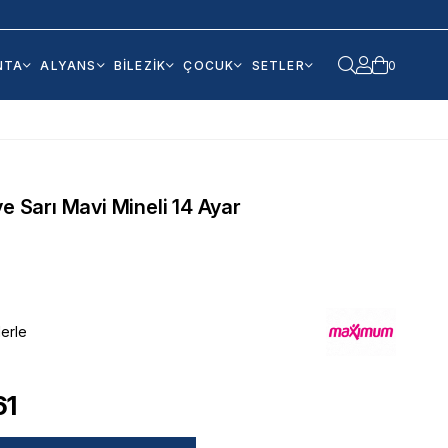
NTA
ALYANS
BİLEZİK
ÇOCUK
SETLER
0
ye Sarı Mavi Mineli 14 Ayar
lerle
61