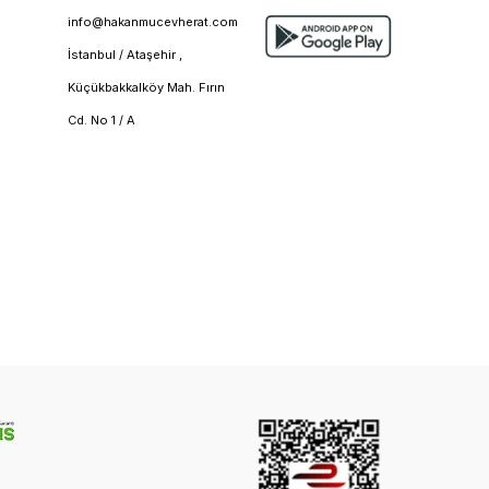
info@hakanmucevherat.com
İstanbul / Ataşehir ,
Küçükbakkalköy Mah. Fırın
Cd. No 1 / A