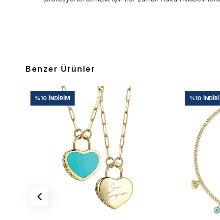
Benzer Ürünler
%10
İNDIRIM
%10
İNDIR