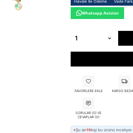
Havale İle Ödeme
Vade Farks
Whatsapp Asistan
FAVORILERE EKLE
KARGO BEDA
SORULAR (0) VE
CEVAPLAR (0)
●
Şu an
19
kişi bu ürünü inceliyor.