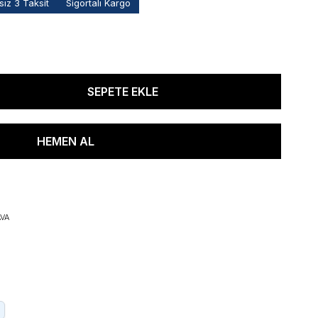
ız 3 Taksit
Sigortalı Kargo
VA