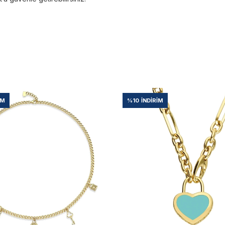
IM
%10
İNDIRIM