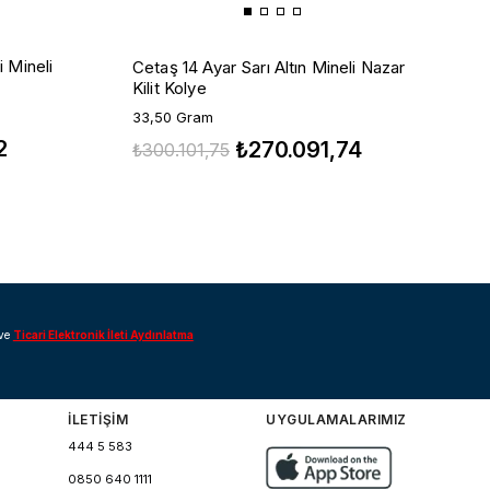
C
i Mineli
Cetaş 14 Ayar Sarı Altın Mineli Nazar
S
Kilit Kolye
2
33,50 Gram
2
₺
₺270.091,74
₺300.101,75
ve
Ticari Elektronik İleti Aydınlatma
İLETİŞİM
UYGULAMALARIMIZ
444 5 583
0850 640 1111