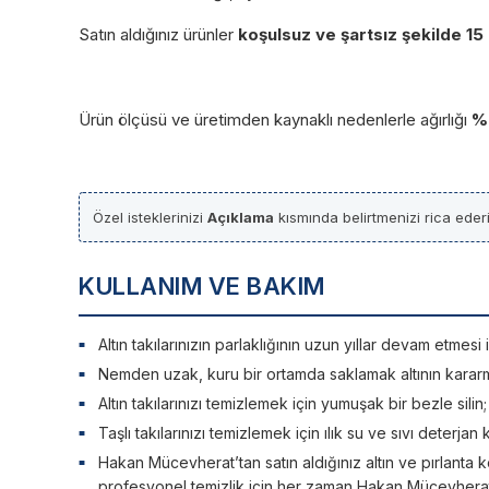
Satın aldığınız ürünler
koşulsuz ve şartsız şekilde 15
Ürün ölçüsü ve üretimden kaynaklı nedenlerle ağırlığı
%
Özel isteklerinizi
Açıklama
kısmında belirtmenizi rica ederi
KULLANIM VE BAKIM
Altın takılarınızın parlaklığının uzun yıllar devam etme
Nemden uzak, kuru bir ortamda saklamak altının kararm
Altın takılarınızı temizlemek için yumuşak bir bezle silin
Taşlı takılarınızı temizlemek için ılık su ve sıvı deterjan 
Hakan Mücevherat’tan satın aldığınız altın ve pırlanta ko
profesyonel temizlik için her zaman Hakan Mücevherat’a