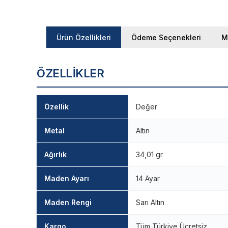
Ürün Özellikleri
Ödeme Seçenekleri
M
ÖZELLIKLER
Özellik
Değer
Metal
Altın
Ağırlık
34,01 gr
Maden Ayarı
14 Ayar
Maden Rengi
Sarı Altın
Kargo
Tüm Türkiye Ücretsiz