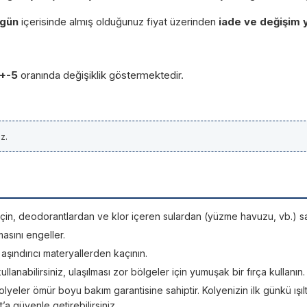
 gün
içerisinde almış olduğunuz fiyat üzerinden
iade ve değişim 
+-5
oranında değişiklik göstermektedir.
z.
si için, deodorantlardan ve klor içeren sulardan (yüzme havuzu, vb.) sa
asını engeller.
; aşındırıcı materyallerden kaçının.
kullanabilirsiniz, ulaşılması zor bölgeler için yumuşak bir fırça kullanın.
lyeler ömür boyu bakım garantisine sahiptir. Kolyenizin ilk günkü ışıltı
 güvenle getirebilirsiniz.