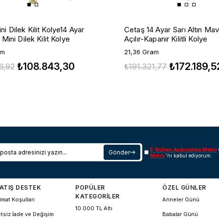
i Dilek Kilit Kolye14 Ayar
Cetaş 14 Ayar Sarı Altın Mav
n Mini Dilek Kilit Kolye
Açılır-Kapanır Kilitli Kolye
am
21,36 Gram
₺108.843,30
₺172.189,5
6,92
₺191.321,77
E-Bülten Aydınlatma Metni
Gönder
Metni
'ni kabul ediyorum.
ATIŞ DESTEK
POPÜLER
ÖZEL GÜNLER
KATEGORİLER
imat Koşulları
Anneler Günü
10.000 TL Altı
tsiz İade ve Değişim
Babalar Günü