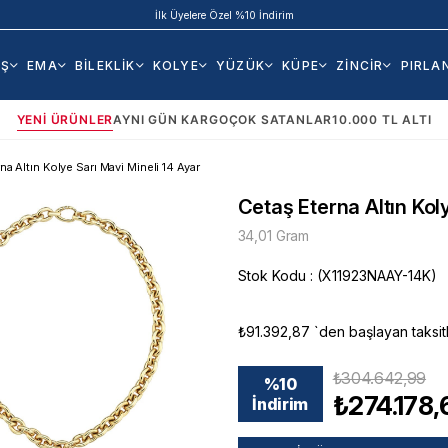
50.000 TL ve Üzeri Siparişlere Ek %5 İndirim Fırsatı!
AŞ
EMA
BİLEKLİK
KOLYE
YÜZÜK
KÜPE
ZİNCİR
PIRLA
YENI ÜRÜNLER
AYNI GÜN KARGO
ÇOK SATANLAR
10.000 TL ALTI
na Altın Kolye Sarı Mavi Mineli 14 Ayar
Cetaş Eterna Altın Kol
34,01 Gram
Stok Kodu
(X11923NAAY-14K)
₺91.392,87
`den başlayan taksit
₺304.642,99
%
10
₺274.178,
İndirim