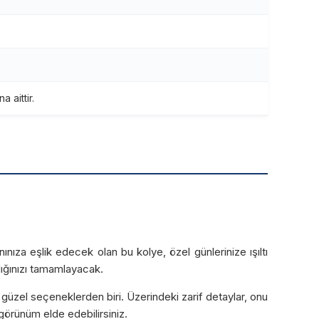
 aittir.
anınıza eşlik edecek olan bu kolye, özel günlerinize ışıltı
lığınızı tamamlayacak.
üzel seçeneklerden biri. Üzerindeki zarif detaylar, onu
 görünüm elde edebilirsiniz.