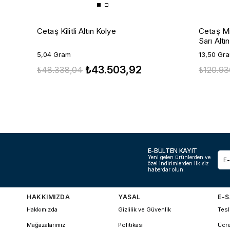
Cetaş Kilitli Altın Kolye
Cetaş Min
Sarı Altı
5,04 Gram
13,50 Gr
₺43.503,92
₺48.338,04
₺120.93
E-BÜLTEN KAYIT
Yeni gelen ürünlerden ve
özel indirimlerden ilk siz
haberdar olun.
HAKKIMIZDA
YASAL
E-S
Hakkımızda
Gizlilik ve Güvenlik
Tesl
Mağazalarımız
Politikası
Ücre