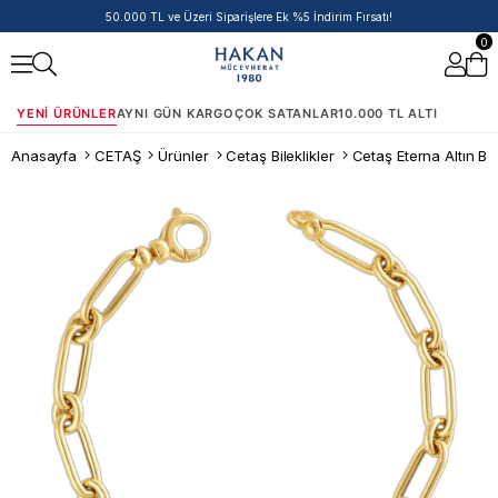
50.000 TL ve Üzeri Siparişlere Ek %5 İndirim Fırsatı!
0
YENI ÜRÜNLER
AYNI GÜN KARGO
ÇOK SATANLAR
10.000 TL ALTI
Anasayfa
CETAŞ
Ürünler
Cetaş Bileklikler
Cetaş Eterna Altın Bil