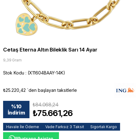
Cetaş Eterna Altın Bileklik Sarı 14 Ayar
9,39 Gram
Stok Kodu
(X11604BAAY-14K)
₺25.220,42
`den başlayan taksitlerle
₺84.068,24
%
10
₺75.661,26
İndirim
Havale İle Ödeme
Vade Farksız 3 Taksit
Sigortalı Kargo
Whatsapp Asistan