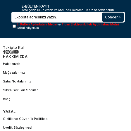
E-BÜLTEN KAYIT
Yeni gelen ürünlerden ve özel indirimlerden ilk siz haberdar olun.
Gönder
E-Bülten Aydınlatma Metni
ve
Ticari Elektronik İleti Aydınlatma Metni
'ni
kabul ediyorum.
Takipte Kal
HAKKIMIZDA
Hakkımızda
Mağazalarımız
Satış Noktalarımız
Sıkça Sorulan Sorular
Blog
YASAL
Gizlilik ve Güvenlik Politikası
Üyelik Sözleşmesi