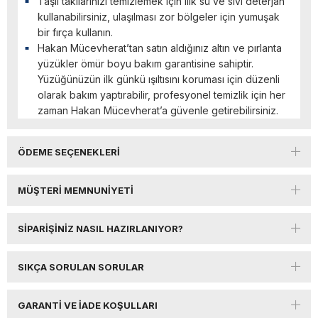
Taşlı takılarınızı temizlemek için ılık su ve sıvı deterjan
kullanabilirsiniz, ulaşılması zor bölgeler için yumuşak
bir fırça kullanın.
Hakan Mücevherat’tan satın aldığınız altın ve pırlanta
yüzükler ömür boyu bakım garantisine sahiptir.
Yüzüğünüzün ilk günkü ışıltısını koruması için düzenli
olarak bakım yaptırabilir, profesyonel temizlik için her
zaman Hakan Mücevherat’a güvenle getirebilirsiniz.
ÖDEME SEÇENEKLERI
MÜŞTERI MEMNUNIYETI
SIPARIŞINIZ NASIL HAZIRLANIYOR?
SIKÇA SORULAN SORULAR
GARANTI VE İADE KOŞULLARI