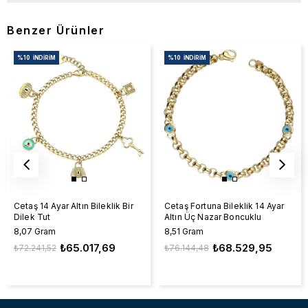
Benzer Ürünler
%10
İNDIRIM
%10
İNDIRIM
Cetaş 14 Ayar Altın Bileklik Bir
Cetaş Fortuna Bileklik 14 Ayar
Dilek Tut
Altın Üç Nazar Boncuklu
8,07 Gram
8,51 Gram
₺65.017,69
₺68.529,95
₺72.241,52
₺76.144,48