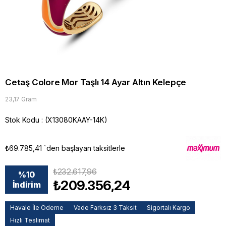
Cetaş Colore Mor Taşlı 14 Ayar Altın Kelepçe
23,17 Gram
Stok Kodu
(X13080KAAY-14K)
₺69.785,41
`den başlayan taksitlerle
₺232.617,96
%
10
₺209.356,24
İndirim
Havale İle Ödeme
Vade Farksız 3 Taksit
Sigortalı Kargo
Hızlı Teslimat