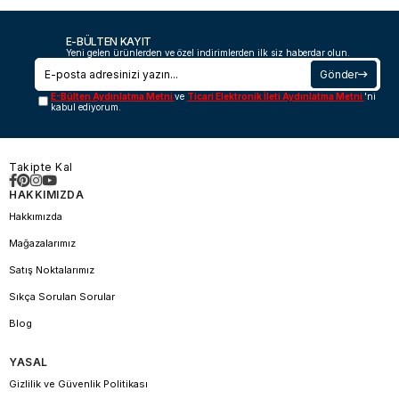
E-BÜLTEN KAYIT
Yeni gelen ürünlerden ve özel indirimlerden ilk siz haberdar olun.
Gönder
E-Bülten Aydınlatma Metni
ve
Ticari Elektronik İleti Aydınlatma Metni
'ni
kabul ediyorum.
Takipte Kal
HAKKIMIZDA
Hakkımızda
Mağazalarımız
Satış Noktalarımız
Sıkça Sorulan Sorular
Blog
YASAL
Gizlilik ve Güvenlik Politikası