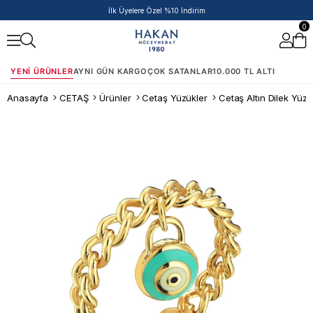
50.000 TL ve Üzeri Siparişlere Ek %5 İndirim Fırsatı!
0
YENI ÜRÜNLER
AYNI GÜN KARGO
ÇOK SATANLAR
10.000 TL ALTI
Anasayfa
CETAŞ
Ürünler
Cetaş Yüzükler
Cetaş Altın Dilek Yüz