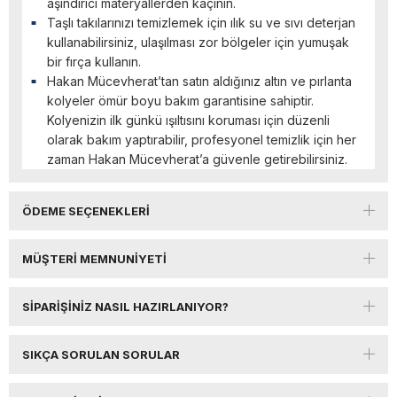
aşındırıcı materyallerden kaçının.
Taşlı takılarınızı temizlemek için ılık su ve sıvı deterjan
kullanabilirsiniz, ulaşılması zor bölgeler için yumuşak
bir fırça kullanın.
Hakan Mücevherat’tan satın aldığınız altın ve pırlanta
kolyeler ömür boyu bakım garantisine sahiptir.
Kolyenizin ilk günkü ışıltısını koruması için düzenli
olarak bakım yaptırabilir, profesyonel temizlik için her
zaman Hakan Mücevherat’a güvenle getirebilirsiniz.
ÖDEME SEÇENEKLERI
MÜŞTERI MEMNUNIYETI
SIPARIŞINIZ NASIL HAZIRLANIYOR?
SIKÇA SORULAN SORULAR