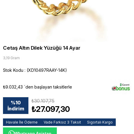
Cetaş Altın Dilek Yüzüğü 14 Ayar
3,19 Gram
Stok Kodu
(XD10497RAAY-14K)
₺9.032,43
`den başlayan taksitlerle
₺30.107,75
%
10
₺27.097,30
İndirim
Havale İle Ödeme
Vade Farksız 3 Taksit
Sigortalı Kargo
Whatsapp Asistan