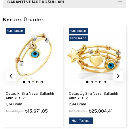
GARANTI VE İADE KOŞULLARI
Benzer Ürünler
%10
İNDIRIM
%10
İNDIRIM
HIZLI KARGO
Cetaş İki Sıra Nazar Sallantılı
Cetaş Üç Sıra Nazar Sallantılı
Altın Yüzük
Altın Yüzük
1,74 Gram
2,94 Gram
₺15.671,85
₺25.004,41
₺17.413,39
₺27.782,53
Hızlı Teslimat