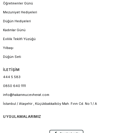
Öğretmenler Günü
Mezuniyet Hediyeleri
Düğün Hediyeleri
Kadınlar Günü
Evlilik Teklifi Yüzüğü
Yılbaşı
Düğün Seti
İLETİŞİM
444 5 583
0850 640 1111
info@hakanmucevherat.com
İstanbul / Ataşehir , Küçükbakkalköy Mah. Fırın Cd. No 1 / A
UYGULAMALARIMIZ