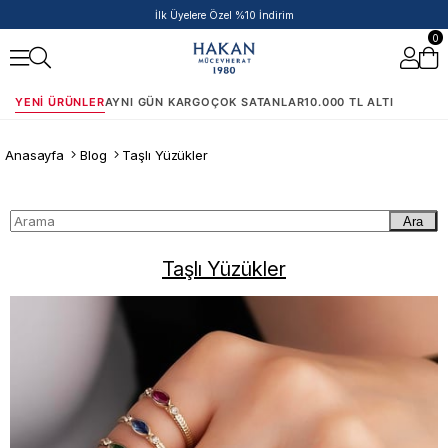
İlk Üyelere Özel %10 İndirim
0
YENI ÜRÜNLER
AYNI GÜN KARGO
ÇOK SATANLAR
10.000 TL ALTI
Anasayfa
Blog
Taşlı Yüzükler
Ara
Taşlı Yüzükler