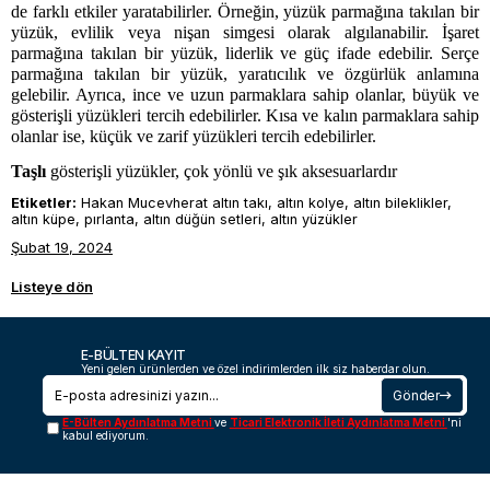
de farklı etkiler yaratabilirler. Örneğin, yüzük parmağına takılan bir
yüzük, evlilik veya nişan simgesi olarak algılanabilir. İşaret
parmağına takılan bir yüzük, liderlik ve güç ifade edebilir. Serçe
parmağına takılan bir yüzük, yaratıcılık ve özgürlük anlamına
gelebilir. Ayrıca, ince ve uzun parmaklara sahip olanlar, büyük ve
gösterişli yüzükleri tercih edebilirler. Kısa ve kalın parmaklara sahip
olanlar ise, küçük ve zarif yüzükleri tercih edebilirler.
Taşlı
gösterişli yüzükler, çok yönlü ve şık aksesuarlardır
Etiketler:
Hakan Mucevherat altın takı, altın kolye, altın bileklikler,
altın küpe, pırlanta, altın düğün setleri, altın yüzükler
Şubat 19, 2024
Listeye dön
E-BÜLTEN KAYIT
Yeni gelen ürünlerden ve özel indirimlerden ilk siz haberdar olun.
Gönder
E-Bülten Aydınlatma Metni
ve
Ticari Elektronik İleti Aydınlatma Metni
'ni
kabul ediyorum.