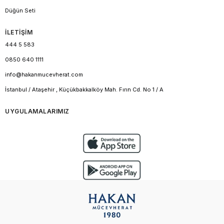
Düğün Seti
İLETİŞİM
444 5 583
0850 640 1111
info@hakanmucevherat.com
İstanbul / Ataşehir , Küçükbakkalköy Mah. Fırın Cd. No 1 / A
UYGULAMALARIMIZ