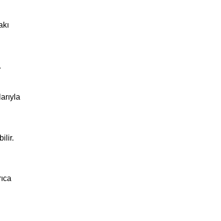
akı
.
arıyla
ilir.
rıca