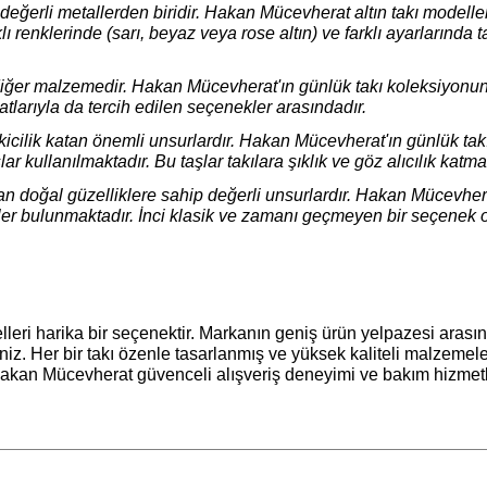
değerli metallerden biridir. Hakan Mücevherat altın takı modelle
klı renklerinde (sarı, beyaz veya rose altın) ve farklı ayarlarında t
diğer malzemedir. Hakan Mücevherat'ın günlük takı koleksiyonu
tlarıyla da tercih edilen seçenekler arasındadır.
ekicilik katan önemli unsurlardır. Hakan Mücevherat'ın günlük tak
lar kullanılmaktadır. Bu taşlar takılara şıklık ve göz alıcılık katma
katan doğal güzelliklere sahip değerli unsurlardır. Hakan Mücevher
eler bulunmaktadır. İnci klasik ve zamanı geçmeyen bir seçenek 
lleri harika bir seçenektir. Markanın geniş ürün yelpazesi arası
siniz. Her bir takı özenle tasarlanmış ve yüksek kaliteli malzemele
akan Mücevherat güvenceli alışveriş deneyimi ve bakım hizmetl