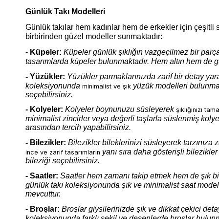
Günlük Takı Modelleri
Günlük takılar hem kadınlar hem de erkekler için çeşitl
birbirinden güzel modeller sunmaktadır:
- Küpeler:
Küpeler günlük şıklığın vazgeçilmez bir parç
tasarımlarda küpeler bulunmaktadır. Hem altın hem de gü
- Yüzükler:
Yüzükler parmaklarınızda zarif bir detay y
koleksiyonunda
yüzük modelleri bulunmak
minimalist ve şık
seçebilirsiniz.
- Kolyeler:
Kolyeler boynunuzu süsleyerek
şıklığınızı tam
minimalist zincirler veya değerli taşlarla süslenmiş koly
arasından tercih yapabilirsiniz.
- Bilezikler:
Bilezikler bileklerinizi süsleyerek tarzınız
yanı sıra daha gösterişli bilezikl
ince ve zarif tasarımların
bileziği seçebilirsiniz.
- Saatler:
Saatler hem zamanı takip etmek hem de şık bir
günlük takı koleksiyonunda şık ve minimalist saat model
mevcuttur.
- Broşlar:
Broşlar giysilerinizde şık ve dikkat çekici de
koleksiyonunda farklı şekil ve desenlerde broşlar bulunma