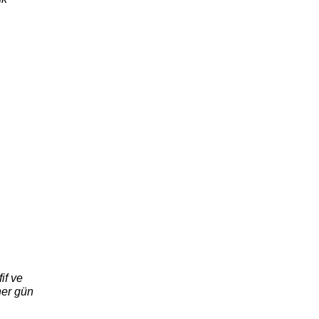
if ve
 her gün