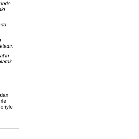
rinde
akı
nda
ı
ktadır.
at'ın
olarak
ndan
rle
eriyle