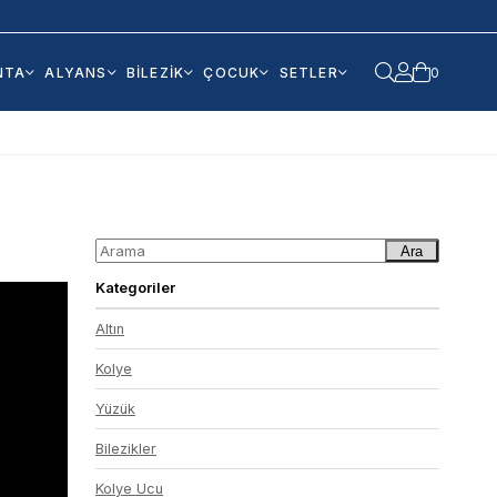
NTA
ALYANS
BİLEZİK
ÇOCUK
SETLER
0
Ara
Kategoriler
Altın
Kolye
Yüzük
Bilezikler
Kolye Ucu