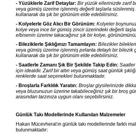
- Yüzüklerle Zarif Detaylar:
Bir yüzük ellerinizde zarif b
veya gümüş üzerine işlenmiş değerli taşlarla süslenmiş b
kullanarak da şık bir görünüm elde edebilirsiniz.
- Kolyelerle Göz Alıcı Bir Görünüm:
Kolyeler boynunuzu 
kolye veya ince bir gümüş zincir üzerindeki değerli taşla
elbisenin üzerine takacağınız şık bir kolye, görünümünüzü 
- Bileziklerle Şıklığınızı Tamamlayın:
Bilezikler bilekle
veya gümüş üzerine işlenmiş pırlanta detaylı bir bilezik g
kullanarak da şık bir görünüm elde edebilirsiniz.
- Saatlerle Zamanı Şık Bir Şekilde Takip Edin:
Saatler
için idealdir. Zarif bir altın veya gümüş saat günlük şıkl
renklerde saat seçenekleri bulunmaktadır.
- Broşlarla Farklılık Yaratın:
Broşlar giysilerinizde dikk
veya bluzunuzun üzerine takabileceğiniz şık bir broş günlü
arasından tarzınıza uygun olanı seçebilirsiniz.
Günlük Takı Modellerinde Kullanılan Malzemeler
Hakan Mücevherat'ın günlük takı modellerinde farklı ma
bulunmaktadır: