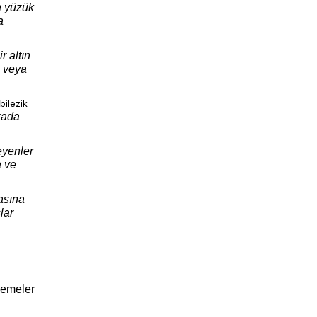
ın yüzük
a
r altın
z veya
 bilezik
arada
eyenler
a ve
kasına
lar
zemeler