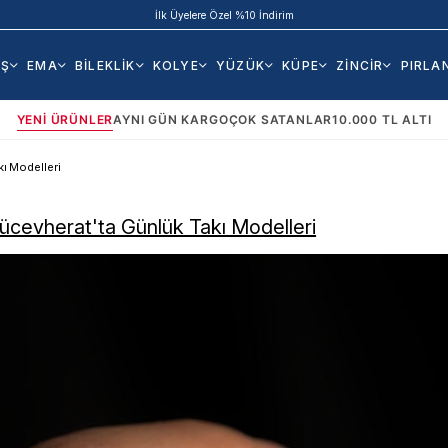
İlk Üyelere Özel %10 İndirim
AŞ
EMA
BİLEKLİK
KOLYE
YÜZÜK
KÜPE
ZİNCİR
PIRLA
YENI ÜRÜNLER
AYNI GÜN KARGO
ÇOK SATANLAR
10.000 TL ALTI
kı Modelleri
ücevherat'ta Günlük Takı Modelleri