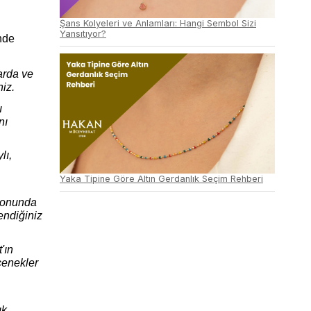
Şans Kolyeleri ve Anlamları: Hangi Sembol Sizi
Yansıtıyor?
nde
arda ve
iz.
ı
nı
lı,
Yaka Tipine Göre Altın Gerdanlık Seçim Rehberi
iyonunda
endiğiniz
'ın
çenekler
ık