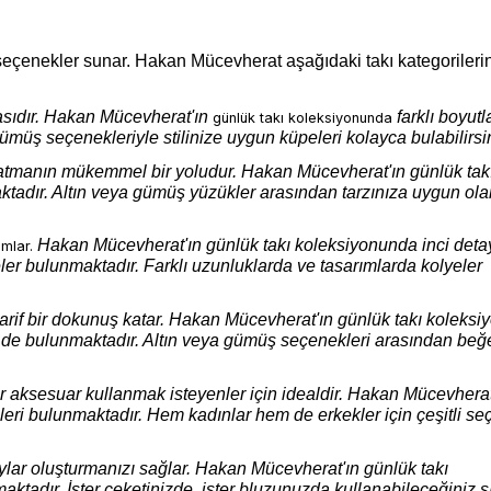
i seçenekler sunar. Hakan Mücevherat aşağıdaki takı kategorileri
asıdır. Hakan Mücevherat'ın
farklı boyutl
günlük takı koleksiyonunda
müş seçenekleriyle stilinize uygun küpeleri kolayca bulabilirsin
aratmanın mükemmel bir yoludur. Hakan Mücevherat'ın günlük tak
tadır. Altın veya gümüş yüzükler arasından tarzınıza uygun ola
Hakan Mücevherat'ın günlük takı koleksiyonunda inci detay
amlar.
eler bulunmaktadır. Farklı uzunluklarda ve tasarımlarda kolyeler
a zarif bir dokunuş katar. Hakan Mücevherat'ın günlük takı koleks
er de bulunmaktadır. Altın veya gümüş seçenekleri arasından beğ
 aksesuar kullanmak isteyenler için idealdir. Hakan Mücevherat
leri bulunmaktadır. Hem kadınlar hem de erkekler için çeşitli se
taylar oluşturmanızı sağlar. Hakan Mücevherat'ın günlük takı
ktadır. İster ceketinizde, ister bluzunuzda kullanabileceğiniz ş