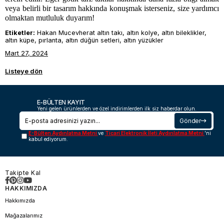
veya belirli bir tasarım hakkında konuşmak isterseniz, size yardımcı
olmaktan mutluluk duyarım!
Etiketler:
Hakan Mucevherat altın takı, altın kolye, altın bileklikler,
altın küpe, pırlanta, altın düğün setleri, altın yüzükler
Mart 27, 2024
Listeye dön
E-BÜLTEN KAYIT
Yeni gelen ürünlerden ve özel indirimlerden ilk siz haberdar olun.
Gönder
E-Bülten Aydınlatma Metni
ve
Ticari Elektronik İleti Aydınlatma Metni
'ni
kabul ediyorum.
Takipte Kal
HAKKIMIZDA
Hakkımızda
Mağazalarımız