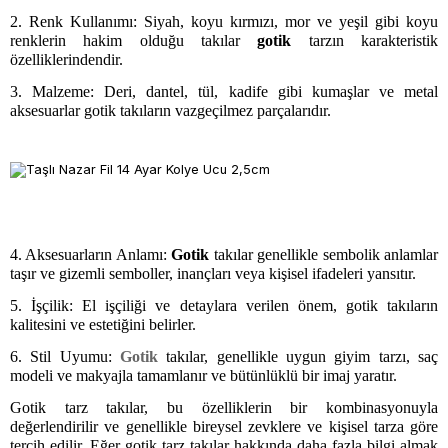
2. Renk Kullanımı: Siyah, koyu kırmızı, mor ve yeşil gibi koyu
renklerin hakim olduğu takılar
gotik
tarzın karakteristik
özelliklerindendir.
3. Malzeme: Deri, dantel, tül, kadife gibi kumaşlar ve metal
aksesuarlar gotik takıların vazgeçilmez parçalarıdır.
4. Aksesuarların Anlamı:
Gotik
takılar genellikle sembolik anlamlar
taşır ve gizemli semboller, inançları veya kişisel ifadeleri yansıtır.
5. İşçilik: El işçiliği ve detaylara verilen önem, gotik takıların
kalitesini ve estetiğini belirler.
6. Stil Uyumu:
Gotik
takılar, genellikle uygun giyim tarzı, saç
modeli ve makyajla tamamlanır ve bütünlüklü bir imaj yaratır.
Gotik tarz takılar, bu özelliklerin bir kombinasyonuyla
değerlendirilir ve genellikle bireysel zevklere ve kişisel tarza göre
tercih edilir. Eğer gotik tarz takılar hakkında daha fazla bilgi almak