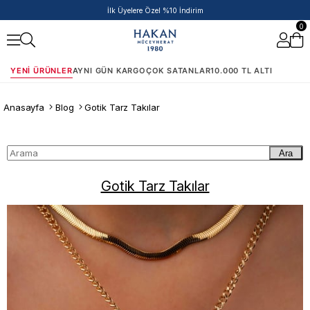
İlk Üyelere Özel %10 İndirim
0
YENI ÜRÜNLER
AYNI GÜN KARGO
ÇOK SATANLAR
10.000 TL ALTI
Anasayfa
Blog
Gotik Tarz Takılar
Ara
Gotik Tarz Takılar