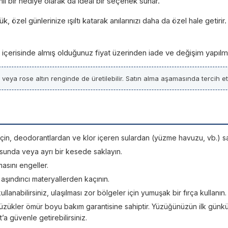
lı bir hediye olarak da ideal bir seçenek sunar.
zel günlerinize ışıltı katarak anılarınızı daha da özel hale getirir.
ün içerisinde almış olduğunuz fiyat üzerinden iade ve değişim yapılm
z veya rose altın renginde de üretilebilir. Satın alma aşamasında tercih etti
si için, deodorantlardan ve klor içeren sulardan (yüzme havuzu, vb.) sa
sunda veya ayrı bir kesede saklayın.
asını engeller.
; aşındırıcı materyallerden kaçının.
kullanabilirsiniz, ulaşılması zor bölgeler için yumuşak bir fırça kullanın.
üzükler ömür boyu bakım garantisine sahiptir. Yüzüğünüzün ilk günkü ışı
 güvenle getirebilirsiniz.