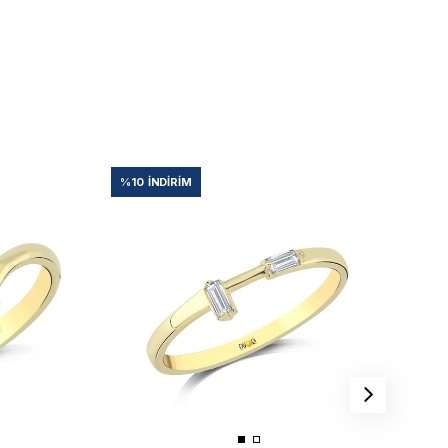
%10
İNDIRIM
%