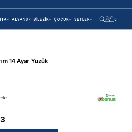
NTA
ALYANS
BİLEZİK
ÇOCUK
SETLER
0
rım 14 Ayar Yüzük
erle
93