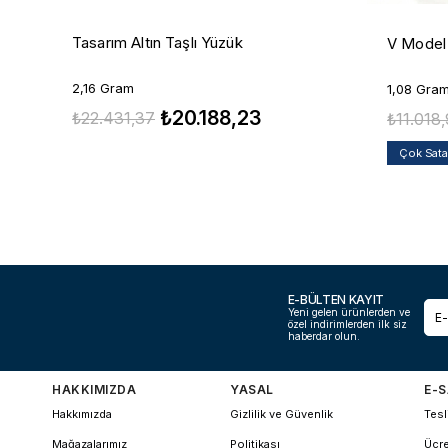
Tasarım Altın Taşlı Yüzük
V Model 
2,16 Gram
1,08 Gra
₺20.188,23
₺22.431,37
₺11.018
Çok Sat
E-BÜLTEN KAYIT
Yeni gelen ürünlerden ve
özel indirimlerden ilk siz
haberdar olun.
HAKKIMIZDA
YASAL
E-S
Hakkımızda
Gizlilik ve Güvenlik
Tesl
Mağazalarımız
Politikası
Ücre