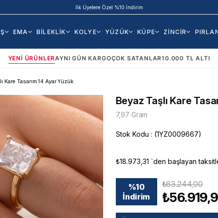
İlk Üyelere Özel %10 İndirim
AŞ
EMA
BİLEKLİK
KOLYE
YÜZÜK
KÜPE
ZİNCİR
PIRLA
YENI ÜRÜNLER
AYNI GÜN KARGO
ÇOK SATANLAR
10.000 TL ALTI
lı Kare Tasarım 14 Ayar Yüzük
Beyaz Taşlı Kare Tasa
7,97 Gram
Stok Kodu
(1YZ0009667)
₺18.973,31
`den başlayan taksitl
₺63.244,00
%
10
₺56.919,
İndirim