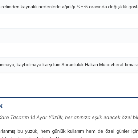
retimden kaynaklı nedenlerle ağırlığı %+-5 oranında değişiklik göst
ınmaya, kaybolmaya karşı tüm Sorumluluk Hakan Mücevherat firmasına
k
 Kare Tasarım 14 Ayar Yüzük, her anınıza eşlik edecek özel bir
le tasarlanmış bu yüzük, hem günlük kullanım hem de özel günler i