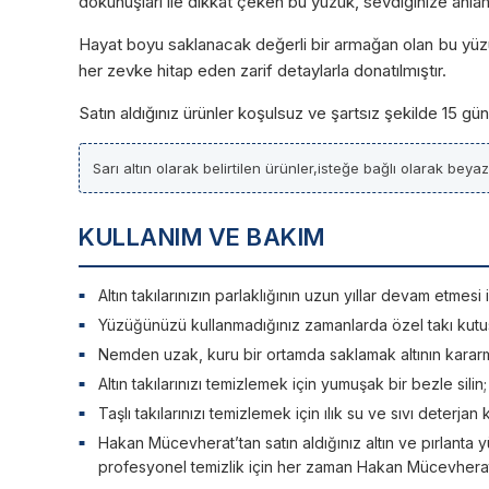
dokunuşları ile dikkat çeken bu yüzük, sevdiğinize anlam
Hayat boyu saklanacak değerli bir armağan olan bu yüzük, ö
her zevke hitap eden zarif detaylarla donatılmıştır.
Satın aldığınız ürünler koşulsuz ve şartsız şekilde 15 g
Sarı altın olarak belirtilen ürünler,isteğe bağlı olarak beya
KULLANIM VE BAKIM
Altın takılarınızın parlaklığının uzun yıllar devam etme
Yüzüğünüzü kullanmadığınız zamanlarda özel takı kutu
Nemden uzak, kuru bir ortamda saklamak altının kararm
Altın takılarınızı temizlemek için yumuşak bir bezle silin
Taşlı takılarınızı temizlemek için ılık su ve sıvı deterjan 
Hakan Mücevherat’tan satın aldığınız altın ve pırlanta y
profesyonel temizlik için her zaman Hakan Mücevherat’a