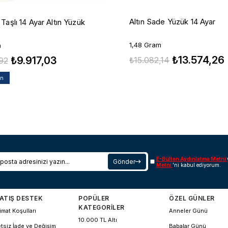
Altın Sade Yüzük 14 Ayar
Taşlı 14 Ayar Altın Yüzük
1,48 Gram
m
₺13.574,26
₺9.917,03
₺15.082,14
,92
an
E-Bülten Aydınlatma Metni
Gönder
Metni
'ni kabul ediyorum.
ATIŞ DESTEK
POPÜLER
ÖZEL GÜNLER
KATEGORİLER
imat Koşulları
Anneler Günü
10.000 TL Altı
tsiz İade ve Değişim
Babalar Günü