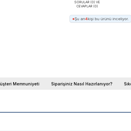
SORULAR (0) VE
CEVAPLAR (0)
●
Şu an
4
kişi bu ürünü inceliyor.
üşteri Memnuniyeti
Siparişiniz Nasıl Hazırlanıyor?
Sık