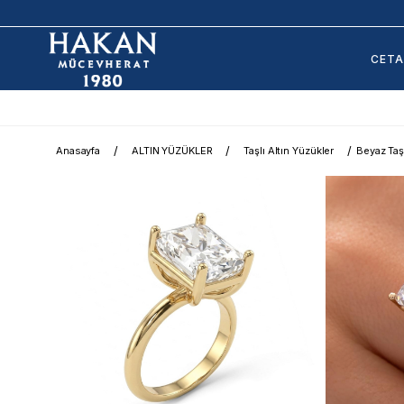
CET
Anasayfa
ALTIN YÜZÜKLER
Taşlı Altın Yüzükler
Beyaz Taş