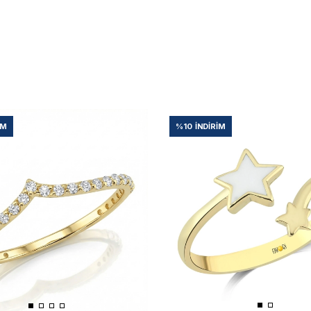
IM
%10
İNDIRIM