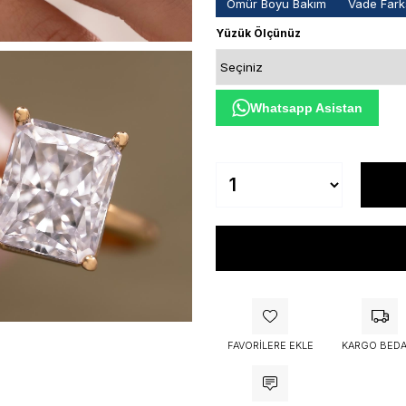
Ömür Boyu Bakım
Vade Farks
Yüzük Ölçünüz
Whatsapp Asistan
FAVORILERE EKLE
KARGO BEDA