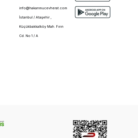
info@hakanmucevherat.com
İstanbul / Ataşehir ,
Küçükbakkalköy Mah. Fırın
Cd. No 1 / A