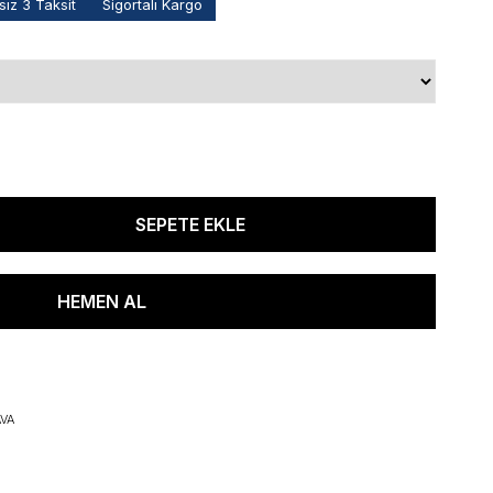
ız 3 Taksit
Sigortalı Kargo
VA