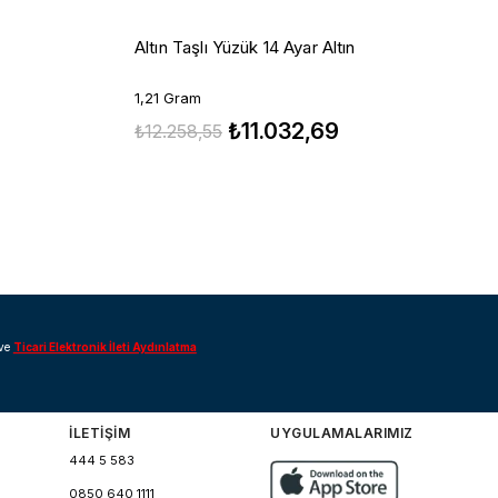
A
Altın Taşlı Yüzük 14 Ayar Altın
0
1,21 Gram
₺11.032,69
₺
₺12.258,55
ve
Ticari Elektronik İleti Aydınlatma
İLETİŞİM
UYGULAMALARIMIZ
444 5 583
0850 640 1111