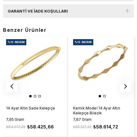
GARANTI VE İADE KOŞULLARI
Benzer Ürünler
%10
İNDIRIM
%10
İNDIRIM
Kemik Model 14 Ayar Altın
14 Ayar Altın Sade Kelepçe
Kelepçe Bilezik
7,67 Gram
7,65 Gram
₺58.614,72
₺58.425,66
₺65.127,32
₺64.917,26