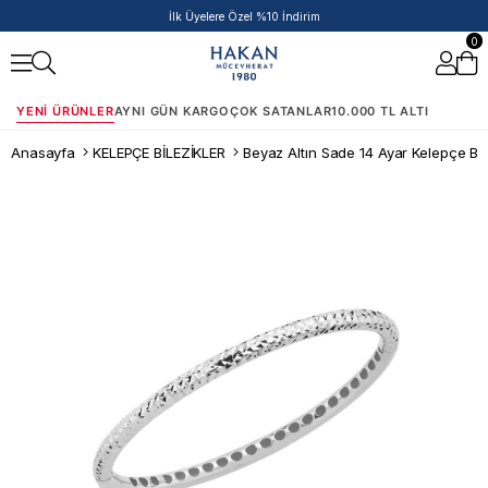
50.000 TL ve Üzeri Siparişlere Ek %5 İndirim Fırsatı!
0
YENI ÜRÜNLER
AYNI GÜN KARGO
ÇOK SATANLAR
10.000 TL ALTI
Anasayfa
KELEPÇE BİLEZİKLER
Beyaz Altın Sade 14 Ayar Kelepçe Bil