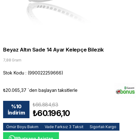
Beyaz Altın Sade 14 Ayar Kelepçe Bilezik
7,88 Gram
Stok Kodu
(990022259666)
₺20.065,37
`den başlayan taksitlerle
₺66.884,63
%
10
₺60.196,10
İndirim
Ömür Boyu Bakım
Vade Farksız 3 Taksit
Sigortalı Kargo
Whatsapp Asistan