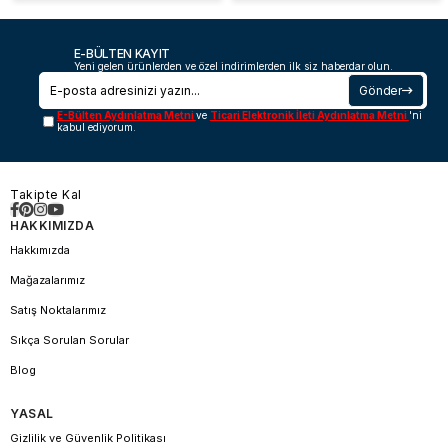
E-BÜLTEN KAYIT
Yeni gelen ürünlerden ve özel indirimlerden ilk siz haberdar olun.
Gönder
E-Bülten Aydınlatma Metni
ve
Ticari Elektronik İleti Aydınlatma Metni
'ni
kabul ediyorum.
Takipte Kal
HAKKIMIZDA
Hakkımızda
Mağazalarımız
Satış Noktalarımız
Sıkça Sorulan Sorular
Blog
YASAL
Gizlilik ve Güvenlik Politikası