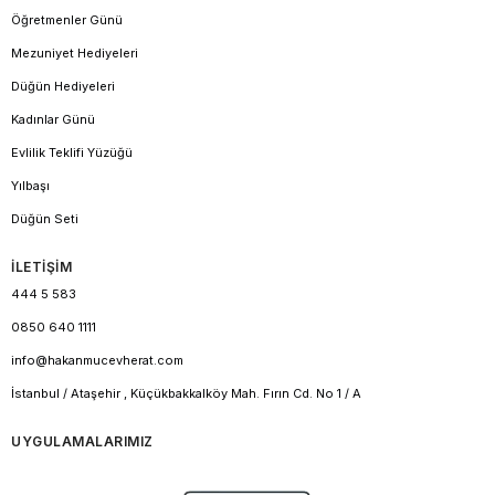
Öğretmenler Günü
Mezuniyet Hediyeleri
Düğün Hediyeleri
Kadınlar Günü
Evlilik Teklifi Yüzüğü
Yılbaşı
Düğün Seti
İLETİŞİM
444 5 583
0850 640 1111
info@hakanmucevherat.com
İstanbul / Ataşehir , Küçükbakkalköy Mah. Fırın Cd. No 1 / A
UYGULAMALARIMIZ