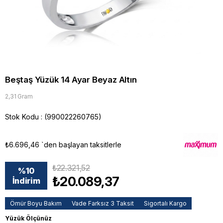
Beştaş Yüzük 14 Ayar Beyaz Altın
2,31 Gram
Stok Kodu
(990022260765)
₺6.696,46
`den başlayan taksitlerle
₺22.321,52
%
10
₺20.089,37
İndirim
Ömür Boyu Bakım
Vade Farksız 3 Taksit
Sigortalı Kargo
Yüzük Ölçünüz