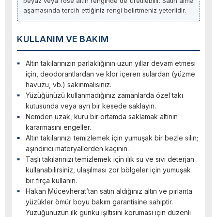
beyaz veya rose altın renginde de üretilebilir. Satın alma
aşamasında tercih ettiğiniz rengi belirtmeniz yeterlidir.
KULLANIM VE BAKIM
Altın takılarınızın parlaklığının uzun yıllar devam etmesi
için, deodorantlardan ve klor içeren sulardan (yüzme
havuzu, vb.) sakınmalısınız.
Yüzüğünüzü kullanmadığınız zamanlarda özel takı
kutusunda veya ayrı bir kesede saklayın.
Nemden uzak, kuru bir ortamda saklamak altının
kararmasını engeller.
Altın takılarınızı temizlemek için yumuşak bir bezle silin;
aşındırıcı materyallerden kaçının.
Taşlı takılarınızı temizlemek için ılık su ve sıvı deterjan
kullanabilirsiniz, ulaşılması zor bölgeler için yumuşak
bir fırça kullanın.
Hakan Mücevherat’tan satın aldığınız altın ve pırlanta
yüzükler ömür boyu bakım garantisine sahiptir.
Yüzüğünüzün ilk günkü ışıltısını koruması için düzenli