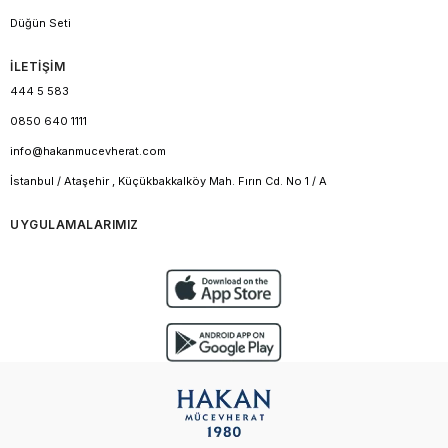
Düğün Seti
İLETİŞİM
444 5 583
0850 640 1111
info@hakanmucevherat.com
İstanbul / Ataşehir , Küçükbakkalköy Mah. Fırın Cd. No 1 / A
UYGULAMALARIMIZ