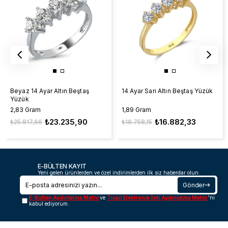
Beyaz 14 Ayar Altın Beştaş
14 Ayar Sarı Altın Beştaş Yüzük
Yüzük
2,83 Gram
1,89 Gram
₺23.235,90
₺16.882,33
₺25.817,66
₺18.758,15
E-BÜLTEN KAYIT
Yeni gelen ürünlerden ve özel indirimlerden ilk siz haberdar olun.
Gönder
E-Bülten Aydınlatma Metni
ve
Ticari Elektronik İleti Aydınlatma Metni
'ni
kabul ediyorum.