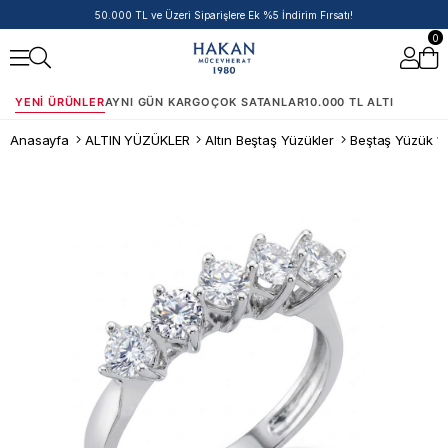
14 Ayar Ürünlerde Havale/EFT İndirimi
0
YENI ÜRÜNLER
AYNI GÜN KARGO
ÇOK SATANLAR
10.000 TL ALTI
Anasayfa
ALTIN YÜZÜKLER
Altın Beştaş Yüzükler
Beştaş Yüzük 14