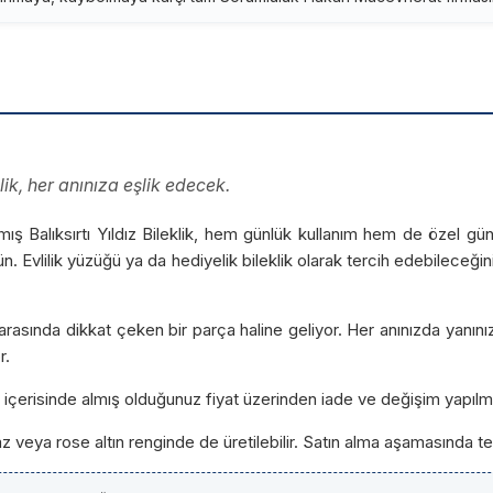
lik, her anınıza eşlik edecek.
anmış Balıksırtı Yıldız Bileklik, hem günlük kullanım hem de özel g
rün. Evlilik yüzüğü ya da hediyelik bileklik olarak tercih edebilece
leri arasında dikkat çeken bir parça haline geliyor. Her anınızda ya
r.
ün içerisinde almış olduğunuz fiyat üzerinden iade ve değişim yapılm
yaz veya rose altın renginde de üretilebilir. Satın alma aşamasında ter