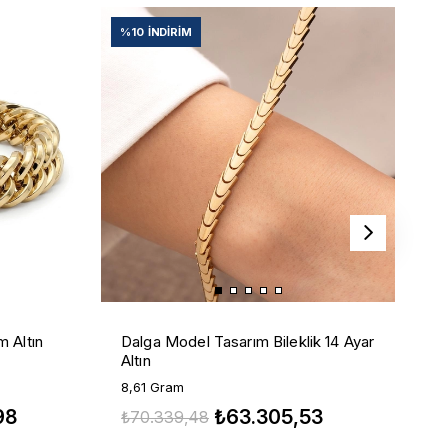
%10
İNDIRIM
%
K
m Altın
Dalga Model Tasarım Bileklik 14 Ayar
B
Altın
6
8,61 Gram
₺
98
₺63.305,53
₺70.339,48