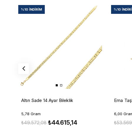
%10
İNDIRIM
%10
İNDIR
Altın Sade 14 Ayar Bileklik
Ema Taşl
5,78 Gram
6,00 Gra
₺44.615,14
₺49.572,08
₺53.569