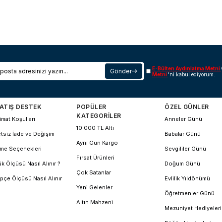
E-Bülten Aydınlatma Metni
Gönder
Metni
'ni kabul ediyorum.
ATIŞ DESTEK
POPÜLER
ÖZEL GÜNLER
KATEGORİLER
imat Koşulları
Anneler Günü
10.000 TL Altı
tsiz İade ve Değişim
Babalar Günü
Aynı Gün Kargo
me Seçenekleri
Sevgililer Günü
Fırsat Ürünleri
k Ölçüsü Nasıl Alınır ?
Doğum Günü
Çok Satanlar
pçe Ölçüsü Nasıl Alınır
Evlilik Yıldönümü
Yeni Gelenler
Öğretmenler Günü
Altın Mahzeni
Mezuniyet Hediyeleri