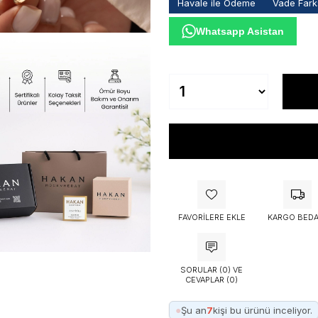
Havale ile Ödeme
Vade Farks
Whatsapp Asistan
FAVORILERE EKLE
KARGO BEDA
SORULAR (0) VE
CEVAPLAR (0)
●
Şu an
7
kişi bu ürünü inceliyor.