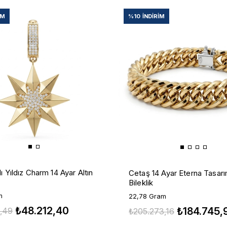
IM
%10
İNDIRIM
ı Yıldız Charm 14 Ayar Altın
Cetaş 14 Ayar Eterna Tasarı
Bileklik
m
22,78 Gram
₺48.212,40
₺184.745,
,49
₺205.273,16