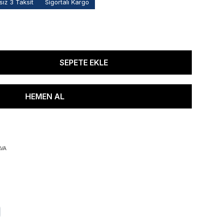
ız 3 Taksit
Sigortalı Kargo
VA