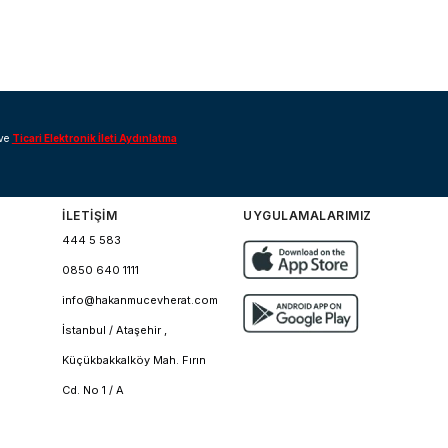
ve
Ticari Elektronik İleti Aydınlatma
İLETİŞİM
UYGULAMALARIMIZ
444 5 583
0850 640 1111
info@hakanmucevherat.com
İstanbul / Ataşehir ,
Küçükbakkalköy Mah. Fırın
Cd. No 1 / A