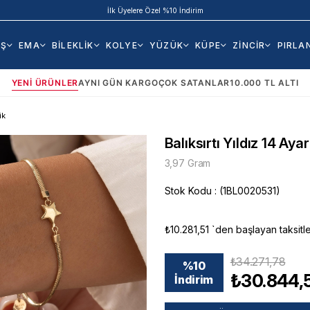
İlk Üyelere Özel %10 İndirim
AŞ
EMA
BİLEKLİK
KOLYE
YÜZÜK
KÜPE
ZİNCİR
PIRLA
YENI ÜRÜNLER
AYNI GÜN KARGO
ÇOK SATANLAR
10.000 TL ALTI
ik
Balıksırtı Yıldız 14 Ayar
3,97 Gram
Stok Kodu
(1BL0020531)
₺10.281,51
`den başlayan taksitle
₺34.271,78
%
10
₺30.844,
İndirim