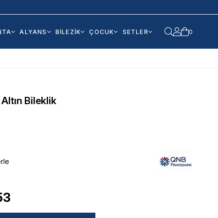
NTA
ALYANS
BİLEZİK
ÇOCUK
SETLER
0
 Altın Bileklik
rle
53