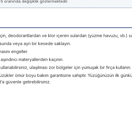
5 oranında değişiklik göstermektedir.
si için, deodorantlardan ve klor içeren sulardan (yüzme havuzu, vb.) sa
sunda veya ayrı bir kesede saklayın.
asını engeller.
; aşındırıcı materyallerden kaçının.
kullanabilirsiniz, ulaşılması zor bölgeler için yumuşak bir fırça kullanın.
üzükler ömür boyu bakım garantisine sahiptir. Yüzüğünüzün ilk günkü ışı
 güvenle getirebilirsiniz.