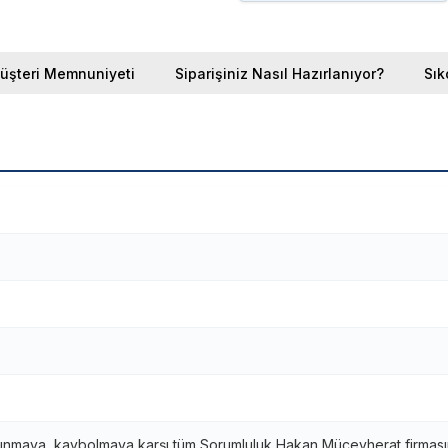
üşteri Memnuniyeti
Siparişiniz Nasıl Hazırlanıyor?
Sık
ınmaya, kaybolmaya karşı tüm Sorumluluk Hakan Mücevherat firmasına