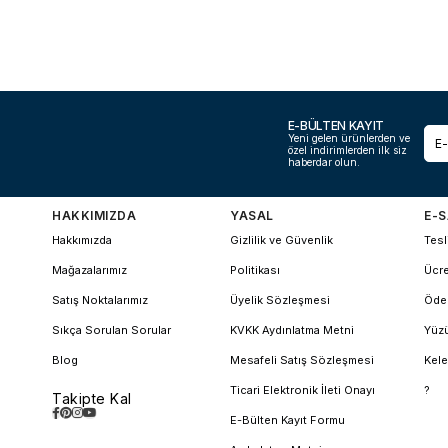
E-BÜLTEN KAYIT
Yeni gelen ürünlerden ve
özel indirimlerden ilk siz
haberdar olun.
HAKKIMIZDA
YASAL
E-S
Hakkımızda
Gizlilik ve Güvenlik
Tesl
Mağazalarımız
Politikası
Ücre
Satış Noktalarımız
Üyelik Sözleşmesi
Öde
Sıkça Sorulan Sorular
KVKK Aydınlatma Metni
Yüzü
Blog
Mesafeli Satış Sözleşmesi
Kele
Ticari Elektronik İleti Onayı
?
Takipte Kal
E-Bülten Kayıt Formu