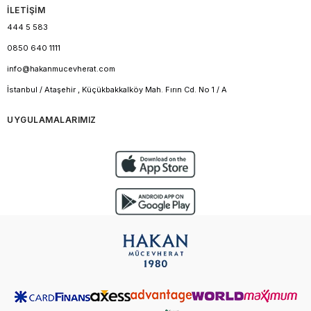
İLETİŞİM
444 5 583
0850 640 1111
info@hakanmucevherat.com
İstanbul / Ataşehir , Küçükbakkalköy Mah. Fırın Cd. No 1 / A
UYGULAMALARIMIZ