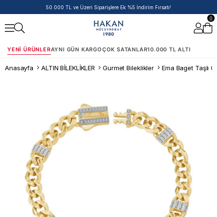
50.000 TL ve Üzeri Siparişlere Ek %5 İndirim Fırsatı!
0
YENI ÜRÜNLER
AYNI GÜN KARGO
ÇOK SATANLAR
10.000 TL ALTI
Anasayfa
ALTIN BİLEKLİKLER
Gurmet Bileklikler
Ema Baget Taşlı Gu