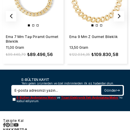
Ema 7 Mm Taşı Piramit Gurmet
Ema 9 Mm Z Gurmet Bileklik
Bileklik
11,00 Gram
13,50 Gram
₺89.496,56
₺109.830,58
₺99.440,70
₺122.034,35
E-BÜLTEN KAYIT
Yeni gelen ürünlerden ve özel indirimlerden ilk siz haberdar olun.
Gönder
E-Bülten Aydınlatma Metni
ve
Ticari Elektronik İleti Aydınlatma Metni
'ni
kabul ediyorum.
Takipte Kal
HAKKIMIZDA