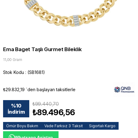
Ema Baget Taşlı Gurmet Bileklik
11,00 Gram
Stok Kodu
(SB1681)
₺29.832,19
`den başlayan taksitlerle
₺99.440,70
%
10
₺89.496,56
İndirim
Ömür Boyu Bakım
Vade Farksız 3 Taksit
Sigortalı Kargo
Whatsapp Asistan