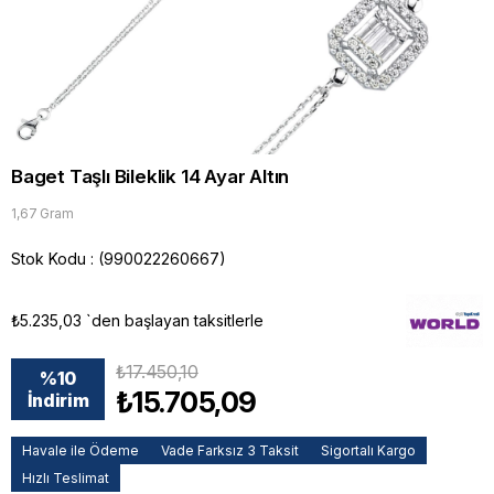
Baget Taşlı Bileklik 14 Ayar Altın
1,67 Gram
Stok Kodu
(990022260667)
₺5.235,03
`den başlayan taksitlerle
₺17.450,10
%
10
₺15.705,09
İndirim
Havale ile Ödeme
Vade Farksız 3 Taksit
Sigortalı Kargo
Hızlı Teslimat