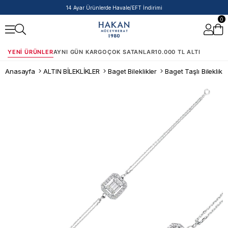
14 Ayar Ürünlerde Havale/EFT İndirimi
0
YENI ÜRÜNLER
AYNI GÜN KARGO
ÇOK SATANLAR
10.000 TL ALTI
Anasayfa
ALTIN BİLEKLİKLER
Baget Bileklikler
Baget Taşlı Bileklik 1