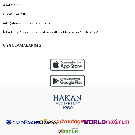
444 5 583
0850 640 1111
info@hakanmucevherat.com
İstanbul / Ataşehir , Küçükbakkalköy Mah. Fırın Cd. No 1 / A
UYGULAMALARIMIZ