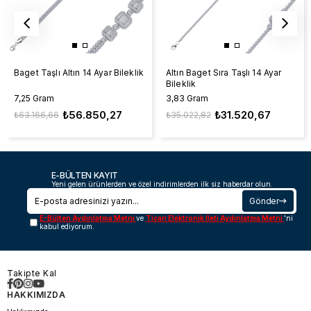
Baget Taşlı Altın 14 Ayar Bileklik
Altın Baget Sıra Taşlı 14 Ayar
Bileklik
7,25 Gram
3,83 Gram
₺56.850,27
₺31.520,67
₺63.166,66
₺35.022,82
E-BÜLTEN KAYIT
Yeni gelen ürünlerden ve özel indirimlerden ilk siz haberdar olun.
Gönder
E-Bülten Aydınlatma Metni
ve
Ticari Elektronik İleti Aydınlatma Metni
'ni
kabul ediyorum.
Takipte Kal
HAKKIMIZDA