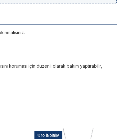
kınmalısınız.
sını koruması için düzenli olarak bakım yaptırabilir,
%10
İNDIRIM
%