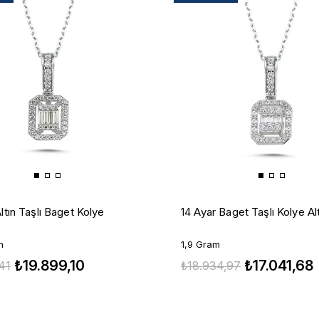
ltın Taşlı Baget Kolye
14 Ayar Baget Taşlı Kolye Al
m
1,9 Gram
₺19.899,10
₺17.041,68
41
₺18.934,97