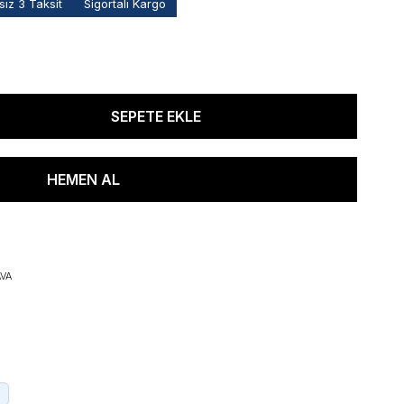
ız 3 Taksit
Sigortalı Kargo
VA
.