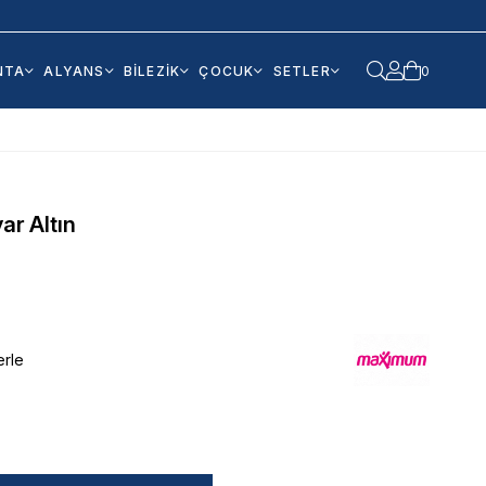
NTA
ALYANS
BİLEZİK
ÇOCUK
SETLER
0
ar Altın
erle
0