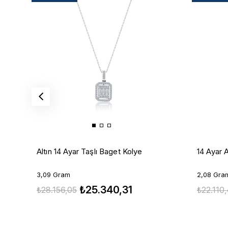
Altın 14 Ayar Taşlı Baget Kolye
14 Ayar A
3,09 Gram
2,08 Gra
₺25.340,31
₺28.156,05
₺22.110,