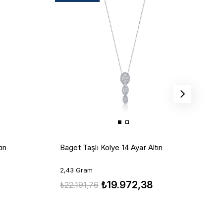
A
Baget Taşlı Kolye 14 Ayar Altın
tın
1
2,43 Gram
₺19.972,38
₺
₺22.191,76