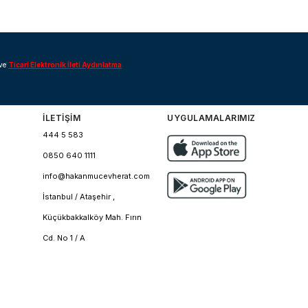
ve
Ticari Elektronik İleti Aydınlatma
İLETİŞİM
UYGULAMALARIMIZ
444 5 583
0850 640 1111
info@hakanmucevherat.com
İstanbul / Ataşehir ,
Küçükbakkalköy Mah. Fırın
Cd. No 1 / A