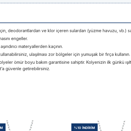
si için, deodorantlardan ve klor içeren sulardan (yüzme havuzu, vb.) sa
asını engeller.
; aşındırıcı materyallerden kaçının.
kullanabilirsiniz, ulaşılması zor bölgeler için yumuşak bir fırça kullanın.
lyeler ömür boyu bakım garantisine sahiptir. Kolyenizin ilk günkü ışıltı
 güvenle getirebilirsiniz.
IM
%10
İNDIRIM