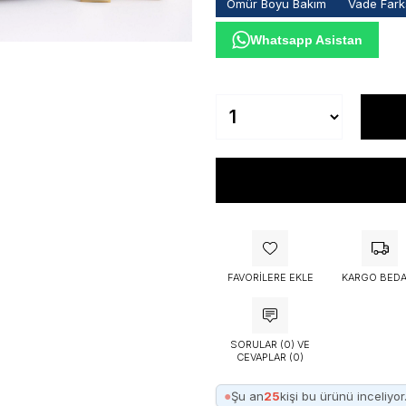
Ömür Boyu Bakım
Vade Farks
Whatsapp Asistan
FAVORILERE EKLE
KARGO BEDA
SORULAR (0) VE
CEVAPLAR (0)
●
Şu an
25
kişi bu ürünü inceliyor