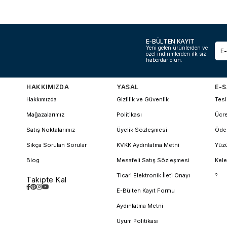
E-BÜLTEN KAYIT
Yeni gelen ürünlerden ve
özel indirimlerden ilk siz
haberdar olun.
HAKKIMIZDA
YASAL
E-S
Hakkımızda
Gizlilik ve Güvenlik
Tesl
Mağazalarımız
Politikası
Ücre
Satış Noktalarımız
Üyelik Sözleşmesi
Öde
Sıkça Sorulan Sorular
KVKK Aydınlatma Metni
Yüzü
Blog
Mesafeli Satış Sözleşmesi
Kele
Ticari Elektronik İleti Onayı
?
Takipte Kal
E-Bülten Kayıt Formu
Aydınlatma Metni
Uyum Politikası