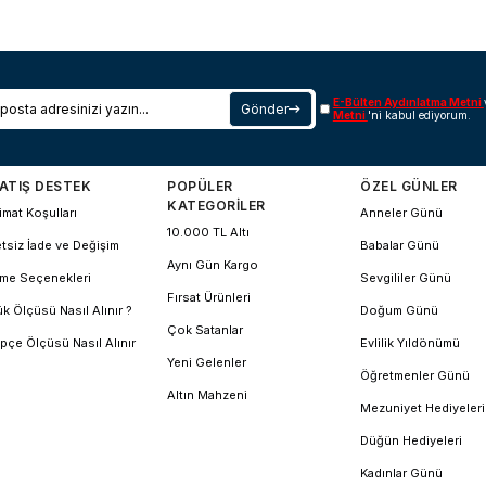
E-Bülten Aydınlatma Metni
Gönder
Metni
'ni kabul ediyorum.
ATIŞ DESTEK
POPÜLER
ÖZEL GÜNLER
KATEGORİLER
imat Koşulları
Anneler Günü
10.000 TL Altı
tsiz İade ve Değişim
Babalar Günü
Aynı Gün Kargo
me Seçenekleri
Sevgililer Günü
Fırsat Ürünleri
k Ölçüsü Nasıl Alınır ?
Doğum Günü
Çok Satanlar
pçe Ölçüsü Nasıl Alınır
Evlilik Yıldönümü
Yeni Gelenler
Öğretmenler Günü
Altın Mahzeni
Mezuniyet Hediyeleri
Düğün Hediyeleri
Kadınlar Günü