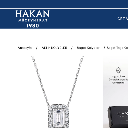
CET
Anasayfa
ALTIN KOLYELER
Baget Kolyeler
Baget Taşlı Ko