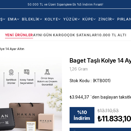
50.000 TL ve Üzeri Siparişlere Ek %5 İndirim Fırsatı!
AŞ
EMA
BİLEKLİK
KOLYE
YÜZÜK
KÜPE
ZİNCİR
PIRLA
YENI ÜRÜNLER
AYNI GÜN KARGO
ÇOK SATANLAR
10.000 TL ALTI
lye 14 Ayar Altın
Baget Taşlı Kolye 14 Ay
1,26 Gram
Stok Kodu
(KTB001)
₺3.944,37
`den başlayan taksitl
₺13.110,53
%
10
₺11.833,1
İndirim