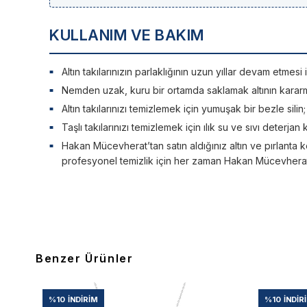
KULLANIM VE BAKIM
Altın takılarınızın parlaklığının uzun yıllar devam etme
Nemden uzak, kuru bir ortamda saklamak altının kararm
Altın takılarınızı temizlemek için yumuşak bir bezle silin
Taşlı takılarınızı temizlemek için ılık su ve sıvı deterjan 
Hakan Mücevherat’tan satın aldığınız altın ve pırlanta ko
profesyonel temizlik için her zaman Hakan Mücevherat’a
Benzer Ürünler
%10
İNDIRIM
%10
İNDIR