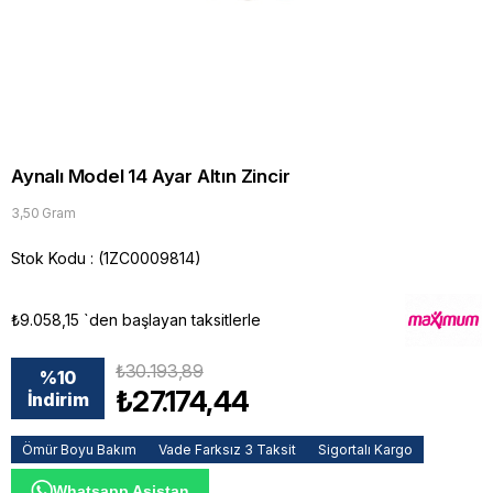
Aynalı Model 14 Ayar Altın Zincir
3,50 Gram
Stok Kodu
(1ZC0009814)
₺9.058,15
`den başlayan taksitlerle
₺30.193,89
%
10
₺27.174,44
İndirim
Ömür Boyu Bakım
Vade Farksız 3 Taksit
Sigortalı Kargo
Whatsapp Asistan