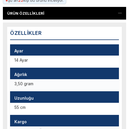
●
Şu an
22
kişi bu ürünü inceliyor.
ÜRÜN ÖZELLIKLERI
ÖZELLIKLER
Ayar
14 Ayar
Ağırlık
3,50 gram
Uzunluğu
55 cm
Kargo