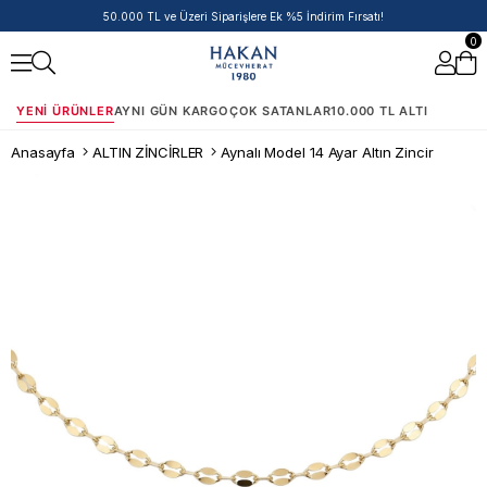
14 Ayar Ürünlerde Havale/EFT İndirimi
0
YENI ÜRÜNLER
AYNI GÜN KARGO
ÇOK SATANLAR
10.000 TL ALTI
Anasayfa
ALTIN ZİNCİRLER
Aynalı Model 14 Ayar Altın Zincir