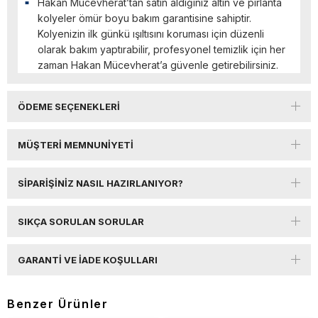
Hakan Mücevherat’tan satın aldığınız altın ve pırlanta
kolyeler ömür boyu bakım garantisine sahiptir.
Kolyenizin ilk günkü ışıltısını koruması için düzenli
olarak bakım yaptırabilir, profesyonel temizlik için her
zaman Hakan Mücevherat’a güvenle getirebilirsiniz.
ÖDEME SEÇENEKLERI
MÜŞTERI MEMNUNIYETI
SIPARIŞINIZ NASIL HAZIRLANIYOR?
SIKÇA SORULAN SORULAR
GARANTI VE İADE KOŞULLARI
Benzer Ürünler