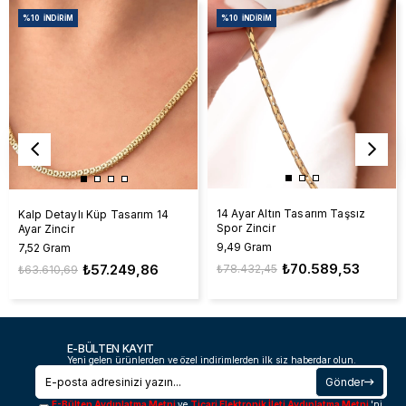
%10
İNDIRIM
%10
İNDIRIM
14 Ayar Altın Tasarım Taşsız
Kalp Detaylı Küp Tasarım 14
Spor Zincir
Ayar Zincir
9,49 Gram
7,52 Gram
₺70.589,53
₺57.249,86
₺78.432,45
₺63.610,69
E-BÜLTEN KAYIT
Yeni gelen ürünlerden ve özel indirimlerden ilk siz haberdar olun.
Gönder
E-Bülten Aydınlatma Metni
ve
Ticari Elektronik İleti Aydınlatma Metni
'ni