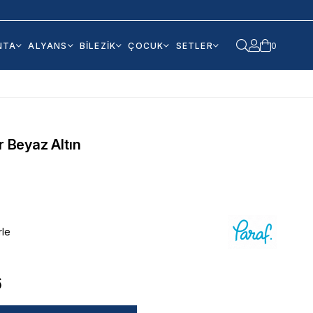
NTA
ALYANS
BİLEZİK
ÇOCUK
SETLER
0
r Beyaz Altın
rle
6