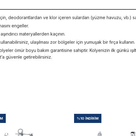
si için, deodorantlardan ve klor içeren sulardan (yüzme havuzu, vb.) sa
asını engeller.
; aşındırıcı materyallerden kaçının.
kullanabilirsiniz, ulaşılması zor bölgeler için yumuşak bir fırça kullanın.
lyeler ömür boyu bakım garantisine sahiptir. Kolyenizin ilk günkü ışıltı
 güvenle getirebilirsiniz.
IM
%10
İNDIRIM