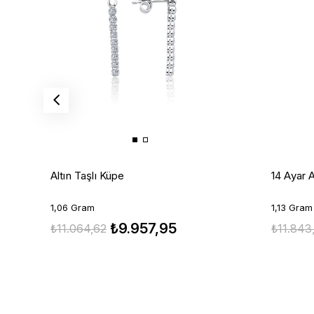
Altın Taşlı Küpe
14 Ayar A
1,06 Gram
1,13 Gram
₺9.957,95
₺11.064,62
₺11.843