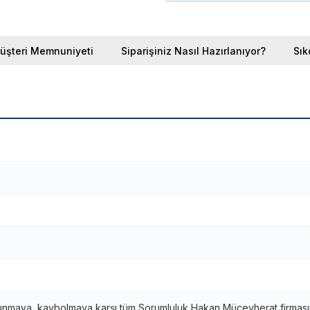
üşteri Memnuniyeti
Siparişiniz Nasıl Hazırlanıyor?
Sık
ınmaya, kaybolmaya karşı tüm Sorumluluk Hakan Mücevherat firmasına