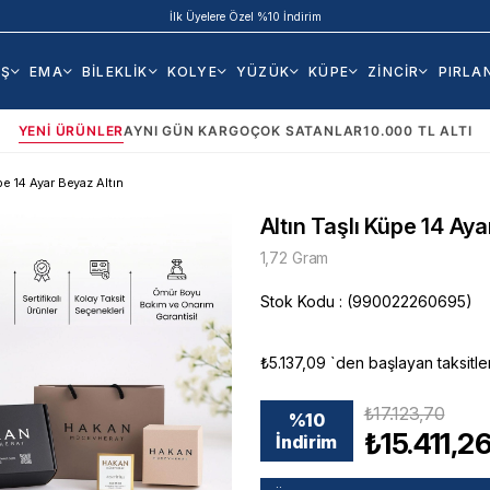
İlk Üyelere Özel %10 İndirim
AŞ
EMA
BİLEKLİK
KOLYE
YÜZÜK
KÜPE
ZİNCİR
PIRLA
YENI ÜRÜNLER
AYNI GÜN KARGO
ÇOK SATANLAR
10.000 TL ALTI
pe 14 Ayar Beyaz Altın
Altın Taşlı Küpe 14 Aya
1,72 Gram
Stok Kodu
(990022260695)
₺5.137,09
`den başlayan taksitle
₺17.123,70
%
10
₺15.411,2
İndirim