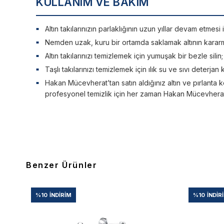
KULLANIM VE BAKIM
Altın takılarınızın parlaklığının uzun yıllar devam etme
Nemden uzak, kuru bir ortamda saklamak altının kararm
Altın takılarınızı temizlemek için yumuşak bir bezle silin
Taşlı takılarınızı temizlemek için ılık su ve sıvı deterjan 
Hakan Mücevherat’tan satın aldığınız altın ve pırlanta ko
profesyonel temizlik için her zaman Hakan Mücevherat’a
Benzer Ürünler
%10
İNDIRIM
%10
İNDIR