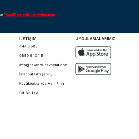
ve
Ticari Elektronik İleti Aydınlatma
İLETİŞİM
UYGULAMALARIMIZ
444 5 583
0850 640 1111
info@hakanmucevherat.com
İstanbul / Ataşehir ,
Küçükbakkalköy Mah. Fırın
Cd. No 1 / A