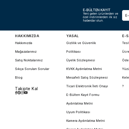
E-BÜLTEN KAYIT
Yeni gelen ürünlerden ve
özel indirimlerden ilk siz
haberdar olun.
HAKKIMIZDA
YASAL
E-S
Hakkımızda
Gizlilik ve Güvenlik
Tesl
Mağazalarımız
Politikası
Ücre
Satış Noktalarımız
Üyelik Sözleşmesi
Öde
Sıkça Sorulan Sorular
KVKK Aydınlatma Metni
Yüzü
Blog
Mesafeli Satış Sözleşmesi
Kele
Ticari Elektronik İleti Onayı
?
Takipte Kal
E-Bülten Kayıt Formu
Aydınlatma Metni
Uyum Politikası
Kamera Aydınlatma Metni