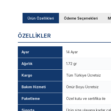
Ürün Özellikleri
Ödeme Seçenekleri
M
ÖZELLIKLER
Ayar
14 Ayar
Ağırlık
1.72 gr
Kargo
Tüm Türkiye Ücretsiz
Bakım Hizmeti
Ömür Boyu Ücretsiz
Paketleme
Özel kutu ve sertifika ile
Sigorta
Ürün size ulaşana kadar çal