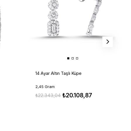
Ç
14 Ayar Altın Taşlı Küpe
K
1
2,45 Gram
₺20.108,87
₺
₺22.343,04