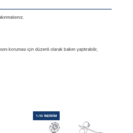
kınmalısınız.
sını koruması için düzenli olarak bakım yaptırabilir,
%10
İNDIRIM
%