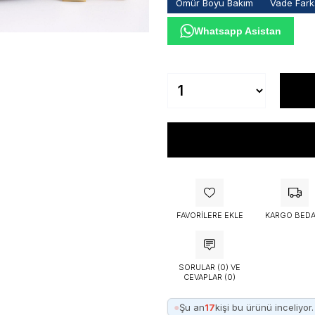
Ömür Boyu Bakım
Vade Farks
Whatsapp Asistan
FAVORILERE EKLE
KARGO BEDA
SORULAR (0) VE
CEVAPLAR (0)
●
Şu an
17
kişi bu ürünü inceliyor.