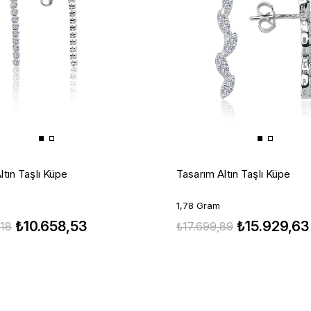
ltın Taşlı Küpe
Tasarım Altın Taşlı Küpe
1,78 Gram
₺10.658,53
₺15.929,63
,18
₺17.699,89