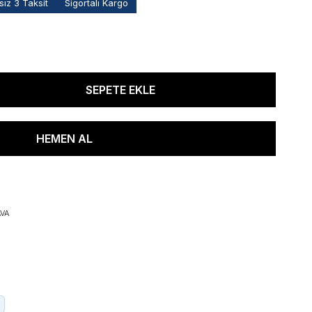
ız 3 Taksit
Sigortalı Kargo
VA