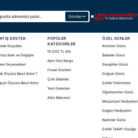
E-Bülten Aydınlatma Metni
Gönder
Metni
'ni kabul ediyorum.
ATIŞ DESTEK
POPÜLER
ÖZEL GÜNLER
KATEGORİLER
imat Koşulları
Anneler Günü
10.000 TL Altı
tsiz İade ve Değişim
Babalar Günü
Aynı Gün Kargo
me Seçenekleri
Sevgililer Günü
Fırsat Ürünleri
k Ölçüsü Nasıl Alınır ?
Doğum Günü
Çok Satanlar
pçe Ölçüsü Nasıl Alınır
Evlilik Yıldönümü
Yeni Gelenler
Öğretmenler Günü
Altın Mahzeni
Mezuniyet Hediyeleri
Düğün Hediyeleri
Kadınlar Günü
Evlilik Teklifi Yüzüğü