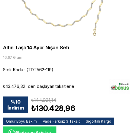
Altın Taşlı 14 Ayar Nişan Seti
16,67 Gram
Stok Kodu
(TDT562-119)
₺43.476,32
`den başlayan taksitlerle
₺144.921,14
%
10
₺130.428,96
İndirim
Ömür Boyu Bakım
Vade Farksız 3 Taksit
Sigortalı Kargo
Whatsapp Asistan