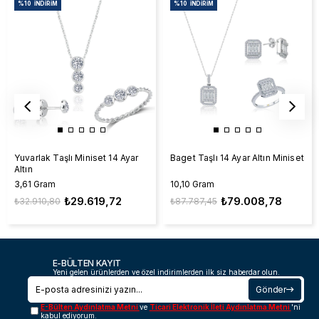
%10
İNDIRIM
%10
İNDIRIM
Yuvarlak Taşlı Miniset 14 Ayar
Baget Taşlı 14 Ayar Altın Miniset
Altın
3,61 Gram
10,10 Gram
₺29.619,72
₺79.008,78
₺32.910,80
₺87.787,45
E-BÜLTEN KAYIT
Yeni gelen ürünlerden ve özel indirimlerden ilk siz haberdar olun.
Gönder
E-Bülten Aydınlatma Metni
ve
Ticari Elektronik İleti Aydınlatma Metni
'ni
kabul ediyorum.