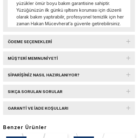
yüzükler ömür boyu bakım garantisine sahiptir.
Yüzüğünüzün ilk günkü ışıltısını koruması için düzenli
olarak bakım yaptırabilir, profesyonel temizlik için her
zaman Hakan Mücevherat’a güvenle getirebilirsiniz.
ÖDEME SEÇENEKLERI
MÜŞTERI MEMNUNIYETI
SIPARIŞINIZ NASIL HAZIRLANIYOR?
SIKÇA SORULAN SORULAR
GARANTI VE İADE KOŞULLARI
Benzer Ürünler