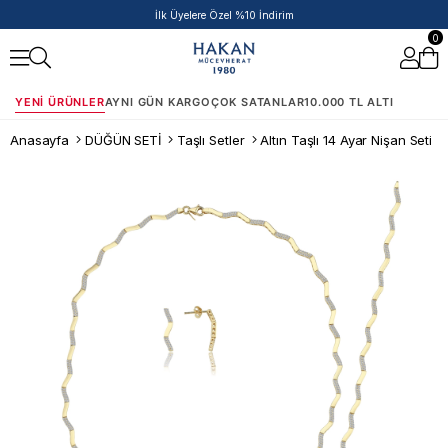
50.000 TL ve Üzeri Siparişlere Ek %5 İndirim Fırsatı!
0
YENI ÜRÜNLER
AYNI GÜN KARGO
ÇOK SATANLAR
10.000 TL ALTI
Anasayfa
DÜĞÜN SETİ
Taşlı Setler
Altın Taşlı 14 Ayar Nişan Seti