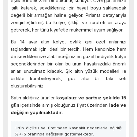
eşlik edecek zarif bir dokunuş sunuyor. Özel günlerinize
ışıltı katarak, sevdikleriniz için hayat boyu saklanacak
değerli bir armağan haline geliyor. Pırlanta detaylarıyla
zenginleştirilmiş bu kolye, şıklığı ve zarafeti bir araya
getirerek, her türlü kıyafetle mükemmel uyum sağlıyor.
Bu 14 ayar altın kolye, evlilik gibi özel anlarınızı
taçlandırmak için ideal bir tercih. Hem kendinize hem
de sevdiklerinize alabileceğiniz en güzel hediyelik kolye
seçeneklerinden biri olan bu ürün, hayatınızdaki önemli
anları unutulmaz kılacak. Şık altın yüzük modelleri ile
birlikte kombinleyerek, göz alıcı bir takı seti
oluşturabilirsiniz.
Satın aldığınız ürünler
koşulsuz ve şartsız şekilde 15
gün
içerisinde almış olduğunuz fiyat üzerinden
iade ve
değişim yapılmaktadır.
Ürün ölçüsü ve üretimden kaynaklı nedenlerle ağırlığı
%+-5
oranında değişiklik göstermektedir.