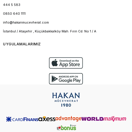
444 5 583
0850 640 1111
info@hakanmucevherat.com
İstanbul / Ataşehir , Küçükbakkalköy Mah. Fırın Cd. No 1 / A
UYGULAMALARIMIZ