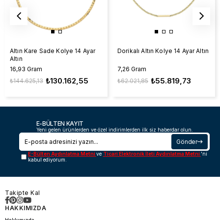
Altın Kare Sade Kolye 14 Ayar
Dorikalı Altın Kolye 14 Ayar Altın
Altın
16,93 Gram
7,26 Gram
₺130.162,55
₺55.819,73
₺144.625,13
₺62.021,85
E-BÜLTEN KAYIT
Yeni gelen ürünlerden ve özel indirimlerden ilk siz haberdar olun.
Gönder
E-Bülten Aydınlatma Metni
ve
Ticari Elektronik İleti Aydınlatma Metni
'ni
kabul ediyorum.
Takipte Kal
HAKKIMIZDA