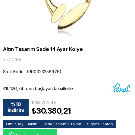
Altın Tasarım Sade 14 Ayar Kolye
3,77 Gram
Stok Kodu
(990023256976)
₺10.126,74
`den başlayan taksitlerle
₺33.755,49
%
10
₺30.380,21
İndirim
Ömür Boyu Bakım
Vade Farksız 3 Taksit
Sigortalı Kargo