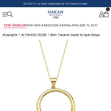
50.000 TL ve Üzeri Siparişlere Ek %5 İndirim Fırsatı!
0
YENI ÜRÜNLER
AYNI GÜN KARGO
ÇOK SATANLAR
10.000 TL ALTI
Anasayfa
ALTIN KOLYELER
Altın Tasarım Sade 14 Ayar Kolye