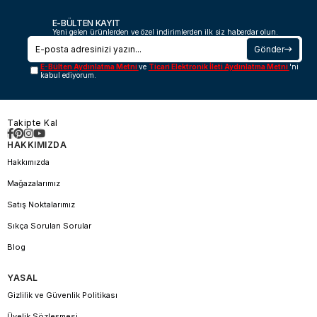
E-BÜLTEN KAYIT
Yeni gelen ürünlerden ve özel indirimlerden ilk siz haberdar olun.
Gönder
E-Bülten Aydınlatma Metni
ve
Ticari Elektronik İleti Aydınlatma Metni
'ni
kabul ediyorum.
Takipte Kal
HAKKIMIZDA
Hakkımızda
Mağazalarımız
Satış Noktalarımız
Sıkça Sorulan Sorular
Blog
YASAL
Gizlilik ve Güvenlik Politikası
Üyelik Sözleşmesi