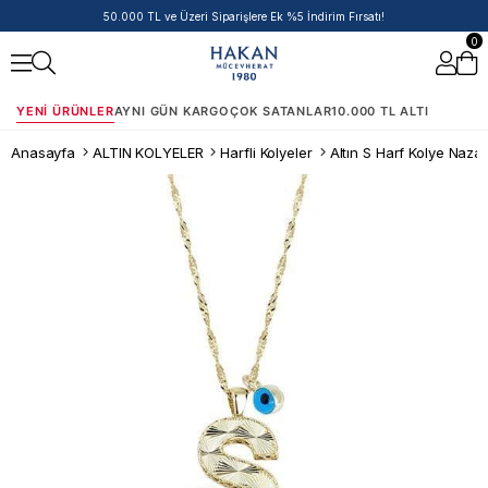
50.000 TL ve Üzeri Siparişlere Ek %5 İndirim Fırsatı!
0
YENI ÜRÜNLER
AYNI GÜN KARGO
ÇOK SATANLAR
10.000 TL ALTI
Anasayfa
ALTIN KOLYELER
Harfli Kolyeler
Altın S Harf Kolye Naza