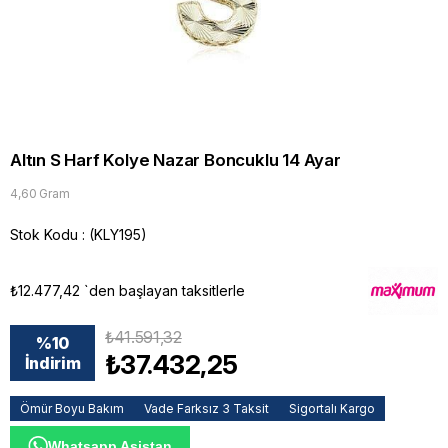
Altın S Harf Kolye Nazar Boncuklu 14 Ayar
4,60 Gram
Stok Kodu
(KLY195)
₺12.477,42
`den başlayan taksitlerle
₺41.591,32
%
10
₺37.432,25
İndirim
Ömür Boyu Bakım
Vade Farksız 3 Taksit
Sigortalı Kargo
Whatsapp Asistan