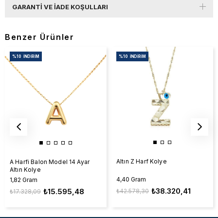
GARANTI VE İADE KOŞULLARI
Benzer Ürünler
%10
İNDIRIM
%10
İNDIRIM
Altın Z Harf Kolye
A Harfi Balon Model 14 Ayar
Altın Kolye
4,40 Gram
1,82 Gram
₺38.320,41
₺15.595,48
₺42.578,30
₺17.328,09