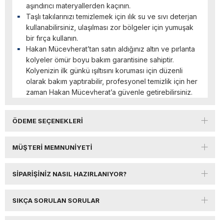
aşındırıcı materyallerden kaçının.
Taşlı takılarınızı temizlemek için ılık su ve sıvı deterjan
kullanabilirsiniz, ulaşılması zor bölgeler için yumuşak
bir fırça kullanın.
Hakan Mücevherat’tan satın aldığınız altın ve pırlanta
kolyeler ömür boyu bakım garantisine sahiptir.
Kolyenizin ilk günkü ışıltısını koruması için düzenli
olarak bakım yaptırabilir, profesyonel temizlik için her
zaman Hakan Mücevherat’a güvenle getirebilirsiniz.
ÖDEME SEÇENEKLERI
MÜŞTERI MEMNUNIYETI
SIPARIŞINIZ NASIL HAZIRLANIYOR?
SIKÇA SORULAN SORULAR