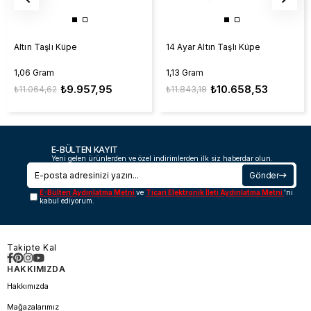
Altın Taşlı Küpe
14 Ayar Altın Taşlı Küpe
1,06 Gram
1,13 Gram
₺9.957,95
₺10.658,53
₺11.064,62
₺11.843,18
E-BÜLTEN KAYIT
Yeni gelen ürünlerden ve özel indirimlerden ilk siz haberdar olun.
Gönder
E-Bülten Aydınlatma Metni
ve
Ticari Elektronik İleti Aydınlatma Metni
'ni
kabul ediyorum.
Takipte Kal
HAKKIMIZDA
Hakkımızda
Mağazalarımız