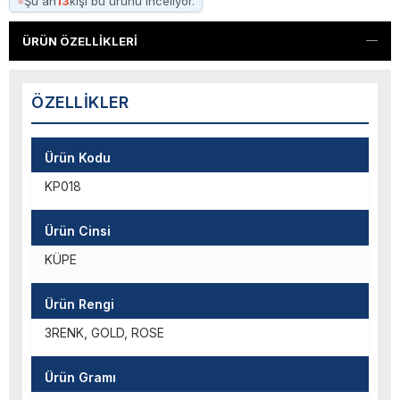
●
Şu an
13
kişi bu ürünü inceliyor.
ÜRÜN ÖZELLIKLERI
ÖZELLIKLER
Ürün Kodu
KP018
Ürün Cinsi
KÜPE
Ürün Rengi
3RENK, GOLD, ROSE
Ürün Gramı