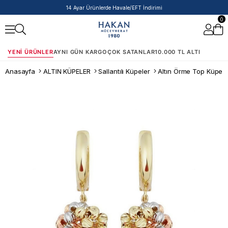
14 Ayar Ürünlerde Havale/EFT İndirimi
0
YENI ÜRÜNLER
AYNI GÜN KARGO
ÇOK SATANLAR
10.000 TL ALTI
Anasayfa
ALTIN KÜPELER
Sallantılı Küpeler
Altın Örme Top Küpe