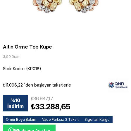
Altın Örme Top Küpe
3,90 Gram
Stok Kodu
(KP018)
₺11.096,22
`den başlayan taksitlerle
₺36.987,17
%
10
₺33.288,65
İndirim
Ömür Boyu Bakım
Vade Farksız 3 Taksit
Sigortalı Kargo
Whatsapp Asistan