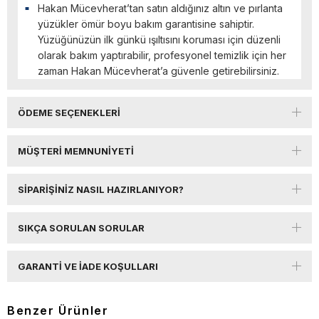
Hakan Mücevherat’tan satın aldığınız altın ve pırlanta
yüzükler ömür boyu bakım garantisine sahiptir.
Yüzüğünüzün ilk günkü ışıltısını koruması için düzenli
olarak bakım yaptırabilir, profesyonel temizlik için her
zaman Hakan Mücevherat’a güvenle getirebilirsiniz.
ÖDEME SEÇENEKLERI
MÜŞTERI MEMNUNIYETI
SIPARIŞINIZ NASIL HAZIRLANIYOR?
SIKÇA SORULAN SORULAR
GARANTI VE İADE KOŞULLARI
Benzer Ürünler