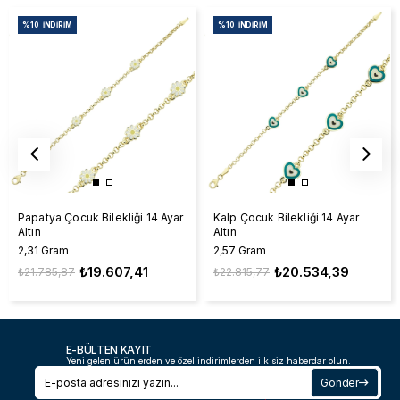
%10
İNDIRIM
%10
İNDIRIM
Papatya Çocuk Bilekliği 14 Ayar
Kalp Çocuk Bilekliği 14 Ayar
Altın
Altın
2,31 Gram
2,57 Gram
₺19.607,41
₺20.534,39
₺21.785,87
₺22.815,77
E-BÜLTEN KAYIT
Yeni gelen ürünlerden ve özel indirimlerden ilk siz haberdar olun.
Gönder