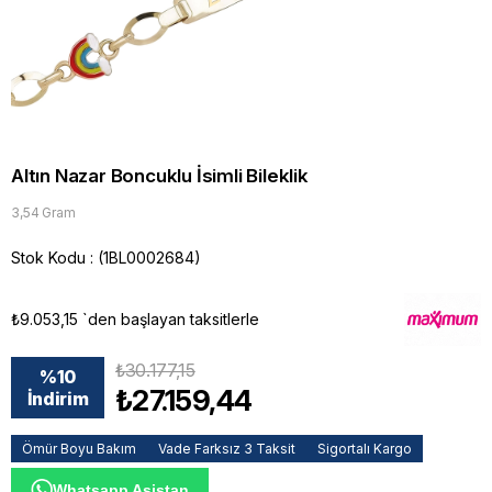
Altın Nazar Boncuklu İsimli Bileklik
3,54 Gram
Stok Kodu
(1BL0002684)
₺9.053,15
`den başlayan taksitlerle
₺30.177,15
%
10
₺27.159,44
İndirim
Ömür Boyu Bakım
Vade Farksız 3 Taksit
Sigortalı Kargo
Whatsapp Asistan