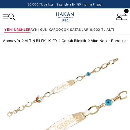
14 Ayar Ürünlerde Havale/EFT İndirimi
0
YENI ÜRÜNLER
AYNI GÜN KARGO
ÇOK SATANLAR
10.000 TL ALTI
Anasayfa
ALTIN BİLEKLİKLER
Çocuk Bileklik
Altın Nazar Boncuklu İs