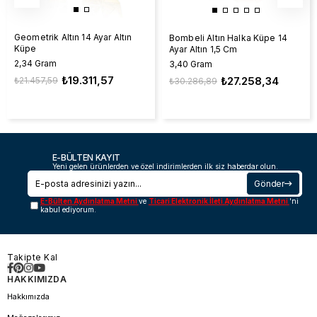
Geometrik Altın 14 Ayar Altın
Bombeli Altın Halka Küpe 14
Küpe
Ayar Altın 1,5 Cm
2,34 Gram
3,40 Gram
₺19.311,57
₺27.258,34
₺21.457,59
₺30.286,89
E-BÜLTEN KAYIT
Yeni gelen ürünlerden ve özel indirimlerden ilk siz haberdar olun.
Gönder
E-Bülten Aydınlatma Metni
ve
Ticari Elektronik İleti Aydınlatma Metni
'ni
kabul ediyorum.
Takipte Kal
HAKKIMIZDA
Hakkımızda