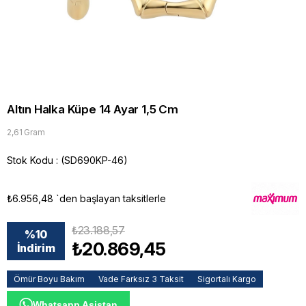
Altın Halka Küpe 14 Ayar 1,5 Cm
2,61 Gram
Stok Kodu
(SD690KP-46)
₺6.956,48
`den başlayan taksitlerle
₺23.188,57
%
10
₺20.869,45
İndirim
Ömür Boyu Bakım
Vade Farksız 3 Taksit
Sigortalı Kargo
Whatsapp Asistan