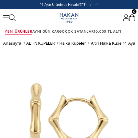
14 Ayar Ürünlerde Havale/EFT İndirimi
0
YENI ÜRÜNLER
AYNI GÜN KARGO
ÇOK SATANLAR
10.000 TL ALTI
Anasayfa
ALTIN KÜPELER
Halka Küpeler
Altın Halka Küpe 14 Ayar