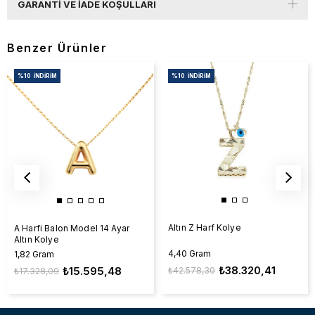
GARANTI VE İADE KOŞULLARI
Benzer Ürünler
%10
İNDIRIM
%10
İNDIRIM
Altın Z Harf Kolye
A Harfi Balon Model 14 Ayar
Altın Kolye
4,40 Gram
1,82 Gram
₺38.320,41
₺15.595,48
₺42.578,30
₺17.328,09