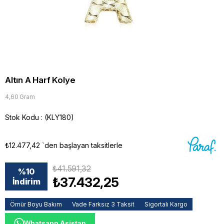
Altın A Harf Kolye
4,60 Gram
Stok Kodu
(KLY180)
₺12.477,42
`den başlayan taksitlerle
₺41.591,32
%
10
₺37.432,25
İndirim
Ömür Boyu Bakım
Vade Farksız 3 Taksit
Sigortalı Kargo
Whatsapp Asistan