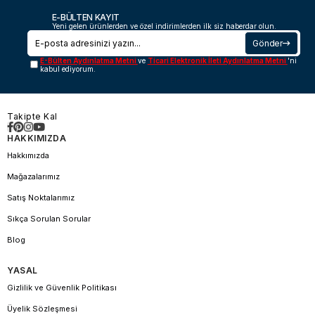
E-BÜLTEN KAYIT
Yeni gelen ürünlerden ve özel indirimlerden ilk siz haberdar olun.
Gönder
E-Bülten Aydınlatma Metni
ve
Ticari Elektronik İleti Aydınlatma Metni
'ni
kabul ediyorum.
Takipte Kal
HAKKIMIZDA
Hakkımızda
Mağazalarımız
Satış Noktalarımız
Sıkça Sorulan Sorular
Blog
YASAL
Gizlilik ve Güvenlik Politikası
Üyelik Sözleşmesi