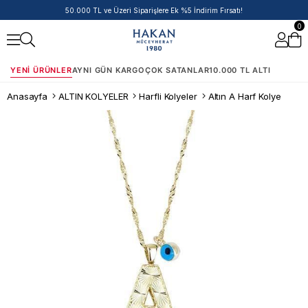
50.000 TL ve Üzeri Siparişlere Ek %5 İndirim Fırsatı!
0
YENI ÜRÜNLER
AYNI GÜN KARGO
ÇOK SATANLAR
10.000 TL ALTI
Anasayfa
ALTIN KOLYELER
Harfli Kolyeler
Altın A Harf Kolye