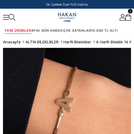
İlk Üyelere Özel %10 İndirim
0
YENI ÜRÜNLER
AYNI GÜN KARGO
ÇOK SATANLAR
10.000 TL ALTI
Anasayfa
ALTIN BİLEKLİKLER
Harfli Bileklikler
A Harfli Bileklik 14 Ay