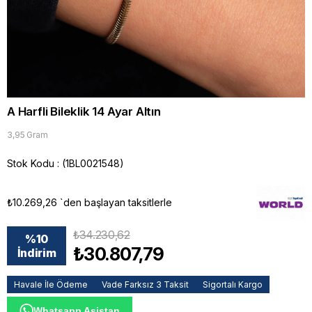
A Harfli Bileklik 14 Ayar Altın
3,95 Gram
Stok Kodu
(1BL0021548)
₺10.269,26
`den başlayan taksitlerle
₺34.230,62
%
10
₺30.807,79
İndirim
Havale İle Ödeme
Vade Farksız 3 Taksit
Sigortalı Kargo
Whatsapp Asistan