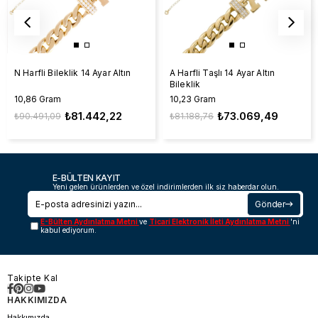
N Harfli Bileklik 14 Ayar Altın
A Harfli Taşlı 14 Ayar Altın
Bileklik
10,86 Gram
10,23 Gram
₺81.442,22
₺73.069,49
₺90.491,09
₺81.188,76
E-BÜLTEN KAYIT
Yeni gelen ürünlerden ve özel indirimlerden ilk siz haberdar olun.
Gönder
E-Bülten Aydınlatma Metni
ve
Ticari Elektronik İleti Aydınlatma Metni
'ni
kabul ediyorum.
Takipte Kal
HAKKIMIZDA
Hakkımızda