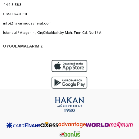
444 5 583
0850 640 1111
info@hakanmucevherat.com
İstanbul / Ataşehir , Küçükbakkalköy Mah. Fırın Cd. No 1 / A
UYGULAMALARIMIZ