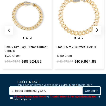
Ema 7 Mm Taşı Piramit Gurmet
Ema 9 Mm Z Gurmet Bileklik
Bileklik
11,00 Gram
13,50 Gram
₺89.524,52
₺109.864,88
₺99.471,76
₺122.072,47
E-BÜLTEN KAYIT
Yeni gelen ürünlerden ve özel indirimlerden ilk siz haberdar olun.
Gönder
E-Bülten Aydınlatma Metni
ve
Ticari Elektronik İleti Aydınlatma Metni
'ni
kabul ediyorum.