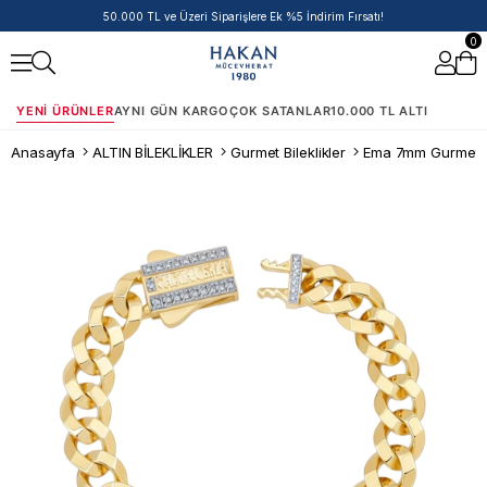
50.000 TL ve Üzeri Siparişlere Ek %5 İndirim Fırsatı!
0
YENI ÜRÜNLER
AYNI GÜN KARGO
ÇOK SATANLAR
10.000 TL ALTI
Anasayfa
ALTIN BİLEKLİKLER
Gurmet Bileklikler
Ema 7mm Gurmet Bi