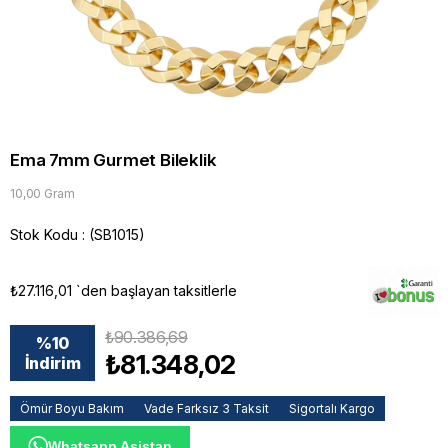
Ema 7mm Gurmet Bileklik
10,00 Gram
Stok Kodu
(SB1015)
₺27.116,01
`den başlayan taksitlerle
₺90.386,69
%
10
₺81.348,02
İndirim
Ömür Boyu Bakım
Vade Farksız 3 Taksit
Sigortalı Kargo
Whatsapp Asistan