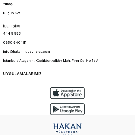
Yılbaşı
Düğün Seti
İLETİŞİM
444 5 583
0850 640 1111
info@hakanmucevherat.com
İstanbul / Ataşehir , Küçükbakkalköy Mah. Fırın Cd. No 1 / A
UYGULAMALARIMIZ