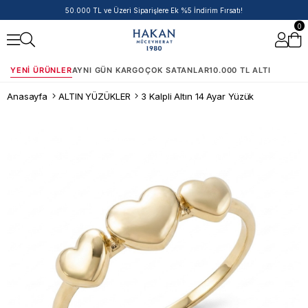
14 Ayar Ürünlerde Havale/EFT İndirimi
0
YENI ÜRÜNLER
AYNI GÜN KARGO
ÇOK SATANLAR
10.000 TL ALTI
Anasayfa
ALTIN YÜZÜKLER
3 Kalpli Altın 14 Ayar Yüzük