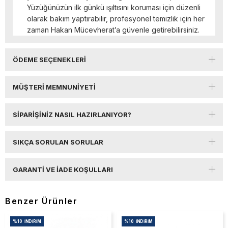
Yüzüğünüzün ilk günkü ışıltısını koruması için düzenli
olarak bakım yaptırabilir, profesyonel temizlik için her
zaman Hakan Mücevherat’a güvenle getirebilirsiniz.
ÖDEME SEÇENEKLERI
MÜŞTERI MEMNUNIYETI
SIPARIŞINIZ NASIL HAZIRLANIYOR?
SIKÇA SORULAN SORULAR
GARANTI VE İADE KOŞULLARI
Benzer Ürünler
%10
İNDIRIM
%10
İNDIRIM