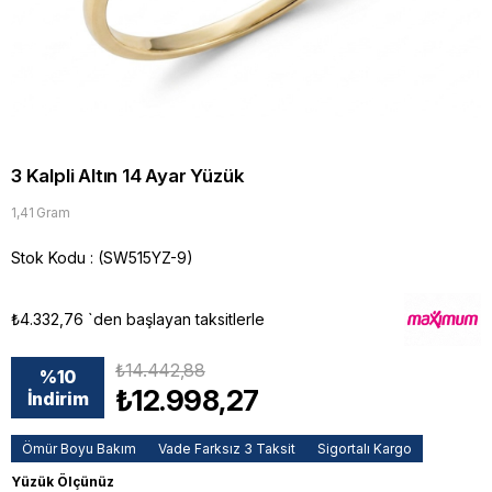
3 Kalpli Altın 14 Ayar Yüzük
1,41 Gram
Stok Kodu
(SW515YZ-9)
₺4.332,76
`den başlayan taksitlerle
₺14.442,88
%
10
₺12.998,27
İndirim
Ömür Boyu Bakım
Vade Farksız 3 Taksit
Sigortalı Kargo
Yüzük Ölçünüz