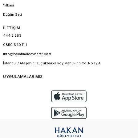
Yılbaşı
Düğün Seti
İLETİŞİM
444 5 583
0850 640 1111
info@hakanmucevherat.com
İstanbul / Ataşehir , Küçükbakkalköy Mah. Fırın Cd. No 1 / A
UYGULAMALARIMIZ