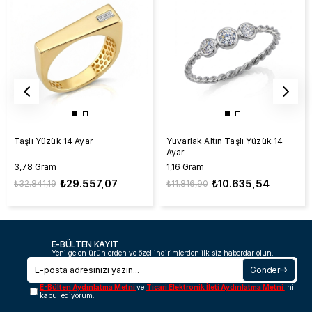
Taşlı Yüzük 14 Ayar
Yuvarlak Altın Taşlı Yüzük 14
Ayar
3,78 Gram
1,16 Gram
₺29.557,07
₺10.635,54
₺32.841,19
₺11.816,90
E-BÜLTEN KAYIT
Yeni gelen ürünlerden ve özel indirimlerden ilk siz haberdar olun.
Gönder
E-Bülten Aydınlatma Metni
ve
Ticari Elektronik İleti Aydınlatma Metni
'ni
kabul ediyorum.