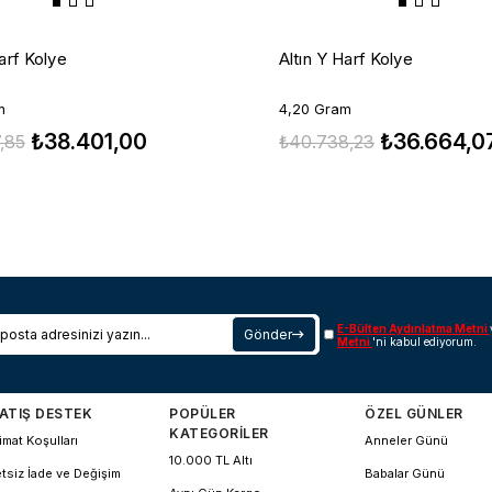
arf Kolye
Altın Y Harf Kolye
m
4,20 Gram
₺38.401,00
₺36.664,0
,85
₺40.738,23
E-Bülten Aydınlatma Metni
Gönder
Metni
'ni kabul ediyorum.
ATIŞ DESTEK
POPÜLER
ÖZEL GÜNLER
KATEGORİLER
imat Koşulları
Anneler Günü
10.000 TL Altı
tsiz İade ve Değişim
Babalar Günü