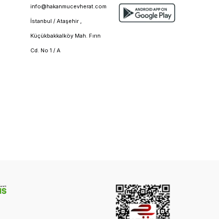
info@hakanmucevherat.com
İstanbul / Ataşehir ,
Küçükbakkalköy Mah. Fırın
Cd. No 1 / A