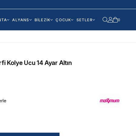
NTA
ALYANS
BİLEZİK
ÇOCUK
SETLER
0
fi Kolye Ucu 14 Ayar Altın
erle