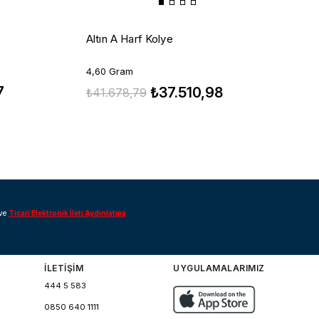
A
Altın A Harf Kolye
5
4,60 Gram
7
₺
₺37.510,98
₺41.678,79
ve
Ticari Elektronik İleti Aydınlatma
İLETİŞİM
UYGULAMALARIMIZ
444 5 583
0850 640 1111