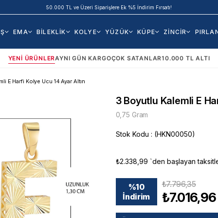
50.000 TL ve Üzeri Siparişlere Ek %5 İndirim Fırsatı!
AŞ
EMA
BİLEKLİK
KOLYE
YÜZÜK
KÜPE
ZİNCİR
PIRLA
YENI ÜRÜNLER
AYNI GÜN KARGO
ÇOK SATANLAR
10.000 TL ALTI
li E Harfi Kolye Ucu 14 Ayar Altın
3 Boyutlu Kalemli E Har
0,75 Gram
Stok Kodu
(HKN00050)
₺2.338,99
`den başlayan taksitl
₺7.796,35
%
10
₺7.016,96
İndirim