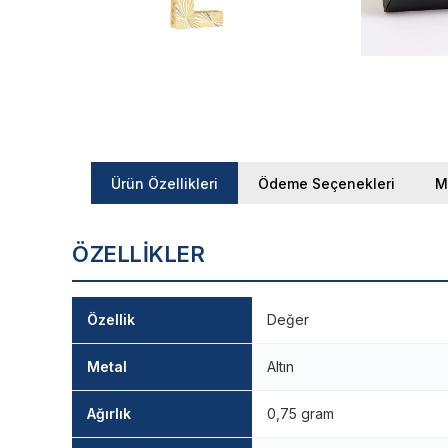
Ürün Özellikleri
Ödeme Seçenekleri
M
ÖZELLIKLER
Özellik
Değer
Metal
Altın
Ağırlık
0,75 gram