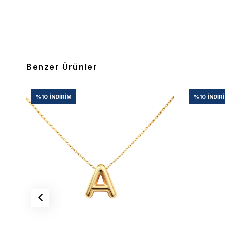
Benzer Ürünler
%10
İNDIRIM
%10
İNDIR