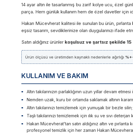
14 ayar altın ile tasarlanmış bu zarif kolye ucu, özel gü
parça. Hem günlük kullanım hem de özel davetler için id
Hakan Mücevherat kalitesi ile sunulan bu ürün, pırlanta k
eşsiz tasarım, sevdiklerinize olan duygularınızı ifade et
Satın aldığınız ürünler
koşulsuz ve şartsız şekilde 15
Ürün ölçüsü ve üretimden kaynaklı nedenlerle ağırlığı
%+
KULLANIM VE BAKIM
Altın takılarınızın parlaklığının uzun yıllar devam etme
Nemden uzak, kuru bir ortamda saklamak altının kararm
Altın takılarınızı temizlemek için yumuşak bir bezle silin
Taşlı takılarınızı temizlemek için ılık su ve sıvı deterjan 
Hakan Mücevherat’tan satın aldığınız altın ve pırlanta ko
profesyonel temizlik için her zaman Hakan Mücevherat’a