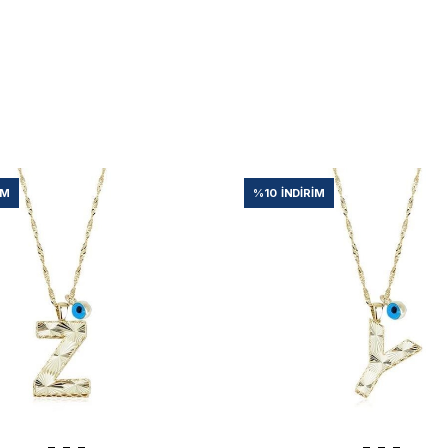
IM
%10
İNDIRIM