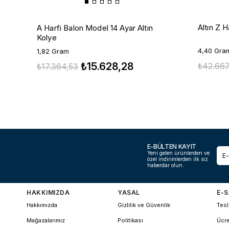
Altın Z H
A Harfi Balon Model 14 Ayar Altın
Kolye
4,40 Gra
1,82 Gram
₺15.628,28
₺42.667
₺17.364,53
E-BÜLTEN KAYIT
Yeni gelen ürünlerden ve
özel indirimlerden ilk siz
haberdar olun.
HAKKIMIZDA
YASAL
E-S
Hakkımızda
Gizlilik ve Güvenlik
Tesl
Mağazalarımız
Politikası
Ücre