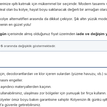
nlerinize ışıltı katmak için mükemmel bir seçimdir. Modern tasarımı v
eal olan bu kolye, hayat boyu saklanacak değerli bir armağan olara
olye alternatifleri arasında da dikkat çekiyor. Şık altın yüzük modell
menin en güzel yolu!
 gün
içerisinde almış olduğunuz fiyat üzerinden
iade ve değişim 
-5
oranında değişiklik göstermektedir.
si için, deodorantlardan ve klor içeren sulardan (yüzme havuzu, vb.) sa
asını engeller.
; aşındırıcı materyallerden kaçının.
kullanabilirsiniz, ulaşılması zor bölgeler için yumuşak bir fırça kullanın.
lyeler ömür boyu bakım garantisine sahiptir. Kolyenizin ilk günkü ışıltı
 güvenle getirebilirsiniz.