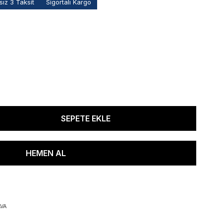
ız 3 Taksit
Sigortalı Kargo
VA