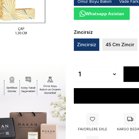
Ömür Boyu Bakım
Vade Farks
Whatsapp Asistan
Zincirsiz
Zincirsiz
45 Cm Zincir
FAVORILERE EKLE
KARGO BEDA