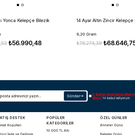
şlı Yonca Kelepçe Bilezik
14 Ayar Altın Zincir Kelepçe 
m
9,20 Gram
₺56.990,48
₺68.646,7
,53
₺76.274,39
E-Bülten Aydınlatma Metni
Gönder
Metni
'ni kabul ediyorum.
ATIŞ DESTEK
POPÜLER
ÖZEL GÜNLER
KATEGORİLER
imat Koşulları
Anneler Günü
10.000 TL Altı
tsiz İade ve Değişim
Babalar Günü