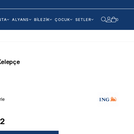
NTA
ALYANS
BİLEZİK
ÇOCUK
SETLER
0
Kelepçe
rle
62