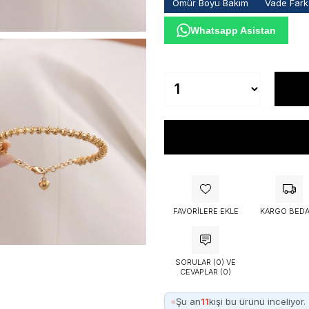
Ömür Boyu Bakım
Vade Farks
Whatsapp Asistan
FAVORILERE EKLE
KARGO BEDA
SORULAR (0) VE
CEVAPLAR (0)
●
Şu an
11
kişi bu ürünü inceliyor.