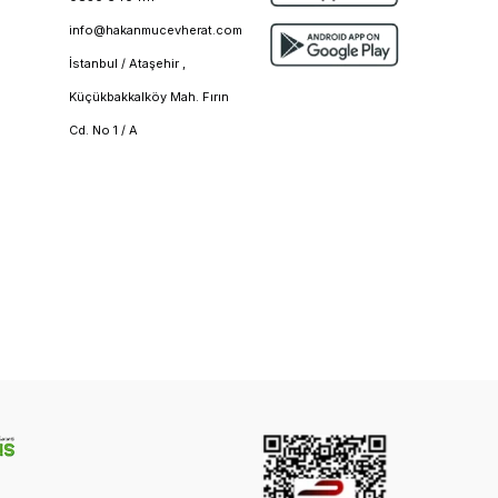
info@hakanmucevherat.com
İstanbul / Ataşehir ,
Küçükbakkalköy Mah. Fırın
Cd. No 1 / A