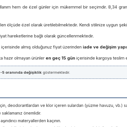
llanım hem de özel günler için mükemmel bir seçimdir. 8,34 gram a
ölçüde özel olarak üretilebilmektedir. Kendi stilinize uygun şekilde 
 fiyat hareketlerine bağlı olarak güncellenmektedir.
ün içerisinde almış olduğunuz fiyat üzerinden
iade ve değişim yapı
ta hazır olmayan ürünler
en geç 15 gün
içerisinde kargoya teslim 
+-5 oranında değişiklik
göstermektedir.
si için, deodorantlardan ve klor içeren sulardan (yüzme havuzu, vb.) sa
e saklamanız önemlidir.
; aşındırıcı materyallerden kaçının.