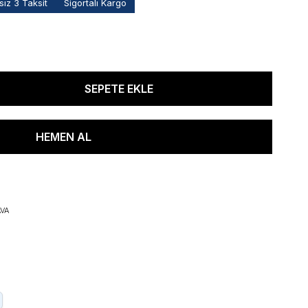
ız 3 Taksit
Sigortalı Kargo
VA