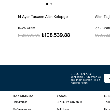
14 Ayar Tasarım Altın Kelepçe
Altın Ta
14,25 Gram
7,62 Gra
₺108.539,88
₺120.599,96
₺63.322
E-BÜLTEN KAYIT
Yeni gelen ürünlerden ve
özel indirimlerden ilk siz
haberdar olun.
HAKKIMIZDA
YASAL
E-S
Hakkımızda
Gizlilik ve Güvenlik
Tesl
Mağazalarımız
Politikası
Ücre