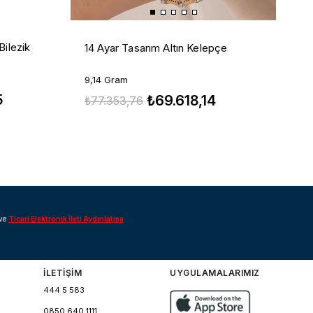
Bilezik
14 Ayar Tasarım Altın Kelepçe
9,14 Gram
5
₺69.618,14
₺77.353,76
ve
Ticari Elektronik İleti Aydınlatma
İLETİŞİM
UYGULAMALARIMIZ
444 5 583
0850 640 1111