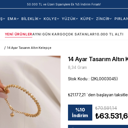
50.000 TL ve Üzeri Siparişlere Ek %5 İndirim Fırsatı!
AŞ
EMA
BİLEKLİK
KOLYE
YÜZÜK
KÜPE
ZİNCİR
PIRLA
YENI ÜRÜNLER
AYNI GÜN KARGO
ÇOK SATANLAR
10.000 TL ALTI
14 Ayar Tasarım Altın Kelepçe
14 Ayar Tasarım Altın 
8,34 Gram
Stok Kodu
(2KL0003045)
₺21.177,21
`den başlayan taksitle
₺70.591,14
%
10
₺63.531,
İndirim