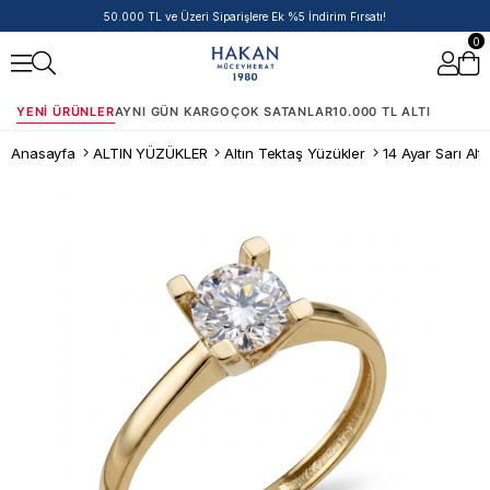
50.000 TL ve Üzeri Siparişlere Ek %5 İndirim Fırsatı!
0
YENI ÜRÜNLER
AYNI GÜN KARGO
ÇOK SATANLAR
10.000 TL ALTI
Anasayfa
ALTIN YÜZÜKLER
Altın Tektaş Yüzükler
14 Ayar Sarı Alt