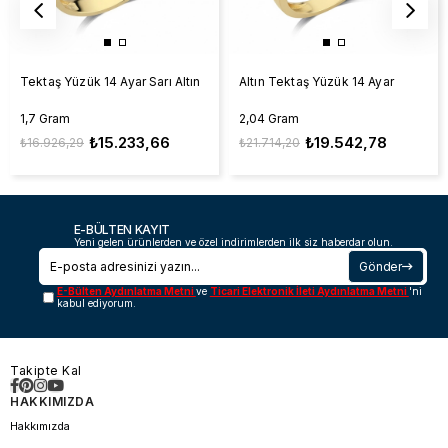
Tektaş Yüzük 14 Ayar Sarı Altın
Altın Tektaş Yüzük 14 Ayar
1,7 Gram
2,04 Gram
₺15.233,66
₺19.542,78
₺16.926,29
₺21.714,20
E-BÜLTEN KAYIT
Yeni gelen ürünlerden ve özel indirimlerden ilk siz haberdar olun.
Gönder
E-Bülten Aydınlatma Metni
ve
Ticari Elektronik İleti Aydınlatma Metni
'ni
kabul ediyorum.
Takipte Kal
HAKKIMIZDA
Hakkımızda