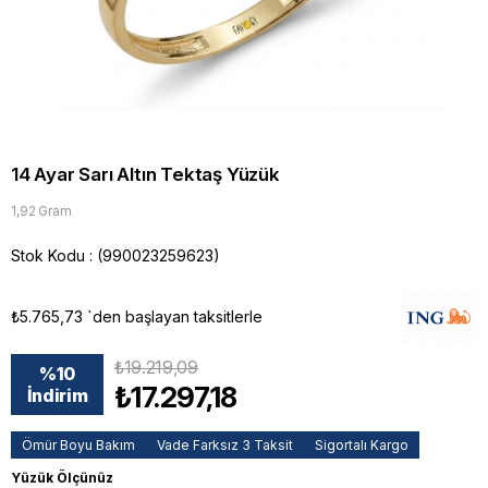
14 Ayar Sarı Altın Tektaş Yüzük
1,92 Gram
Stok Kodu
(990023259623)
₺5.765,73
`den başlayan taksitlerle
₺19.219,09
%
10
₺17.297,18
İndirim
Ömür Boyu Bakım
Vade Farksız 3 Taksit
Sigortalı Kargo
Yüzük Ölçünüz