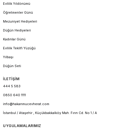
Evlilik Yıldönümü
Öğretmenler Günü
Mezuniyet Hediyeleri
Düğün Hediyeleri
Kadınlar Günü
Evlilik Teklifi Yüzüğü
Yılbaşı
Düğün Seti
İLETİŞİM
444 5 583
0850 640 1111
info@hakanmucevherat.com
İstanbul / Ataşehir , Küçükbakkalköy Mah. Fırın Cd. No 1 / A
UYGULAMALARIMIZ