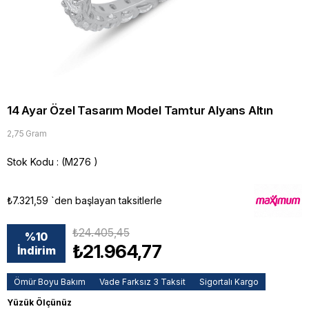
14 Ayar Özel Tasarım Model Tamtur Alyans Altın
2,75 Gram
Stok Kodu
(M276 )
₺7.321,59
`den başlayan taksitlerle
₺24.405,45
%
10
₺21.964,77
İndirim
Ömür Boyu Bakım
Vade Farksız 3 Taksit
Sigortalı Kargo
Yüzük Ölçünüz