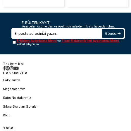
E-BÜLTEN KAYIT
Yeni gelen ürünlerden ve özel indirimlerden ilk siz haberdar olun.
Gönder
E-Bülten Aydınlatma Metni
ve
Ticari Elektronik İleti Aydınlatma Metni
'ni
kabul ediyorum.
Takipte Kal
HAKKIMIZDA
Hakkımızda
Mağazalarımız
Satış Noktalarımız
Sıkça Sorulan Sorular
Blog
YASAL