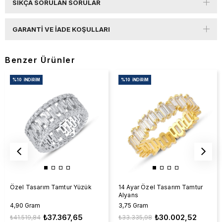
SIKÇA SORULAN SORULAR
GARANTI VE İADE KOŞULLARI
Benzer Ürünler
%10
İNDIRIM
%10
İNDIRIM
Özel Tasarım Tamtur Yüzük
14 Ayar Özel Tasarım Tamtur
Alyans
4,90 Gram
3,75 Gram
₺37.367,65
₺30.002,52
₺41.519,84
₺33.335,98