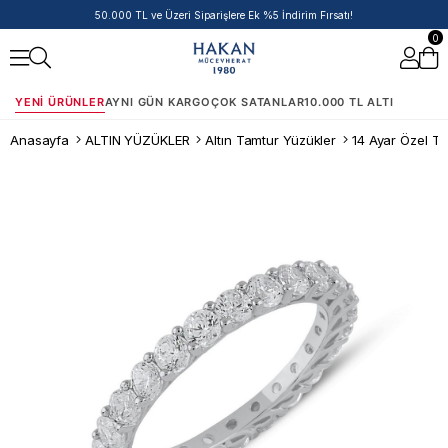
14 Ayar Ürünlerde Havale/EFT İndirimi
0
YENI ÜRÜNLER
AYNI GÜN KARGO
ÇOK SATANLAR
10.000 TL ALTI
Anasayfa
ALTIN YÜZÜKLER
Altın Tamtur Yüzükler
14 Ayar Özel Ta