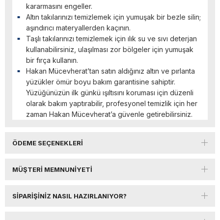
kararmasını engeller.
Altın takılarınızı temizlemek için yumuşak bir bezle silin;
aşındırıcı materyallerden kaçının.
Taşlı takılarınızı temizlemek için ılık su ve sıvı deterjan
kullanabilirsiniz, ulaşılması zor bölgeler için yumuşak
bir fırça kullanın.
Hakan Mücevherat’tan satın aldığınız altın ve pırlanta
yüzükler ömür boyu bakım garantisine sahiptir.
Yüzüğünüzün ilk günkü ışıltısını koruması için düzenli
olarak bakım yaptırabilir, profesyonel temizlik için her
zaman Hakan Mücevherat’a güvenle getirebilirsiniz.
ÖDEME SEÇENEKLERI
MÜŞTERI MEMNUNIYETI
SIPARIŞINIZ NASIL HAZIRLANIYOR?