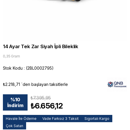
14 Ayar Tek Zar Siyah İpli Bileklik
0,35 Gram
Stok Kodu
(2BL0002795)
₺2.218,71
`den başlayan taksitlerle
₺7.395,95
%
10
₺6.656,12
İndirim
Havale İle Ödeme
Vade Farksız 3 Taksit
Sigortalı Kargo
Çok Satan