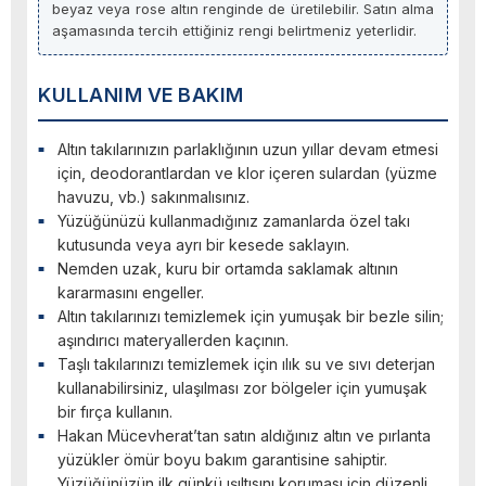
beyaz veya rose altın renginde de üretilebilir. Satın alma
aşamasında tercih ettiğiniz rengi belirtmeniz yeterlidir.
KULLANIM VE BAKIM
Altın takılarınızın parlaklığının uzun yıllar devam etmesi
için, deodorantlardan ve klor içeren sulardan (yüzme
havuzu, vb.) sakınmalısınız.
Yüzüğünüzü kullanmadığınız zamanlarda özel takı
kutusunda veya ayrı bir kesede saklayın.
Nemden uzak, kuru bir ortamda saklamak altının
kararmasını engeller.
Altın takılarınızı temizlemek için yumuşak bir bezle silin;
aşındırıcı materyallerden kaçının.
Taşlı takılarınızı temizlemek için ılık su ve sıvı deterjan
kullanabilirsiniz, ulaşılması zor bölgeler için yumuşak
bir fırça kullanın.
Hakan Mücevherat’tan satın aldığınız altın ve pırlanta
yüzükler ömür boyu bakım garantisine sahiptir.
Yüzüğünüzün ilk günkü ışıltısını koruması için düzenli