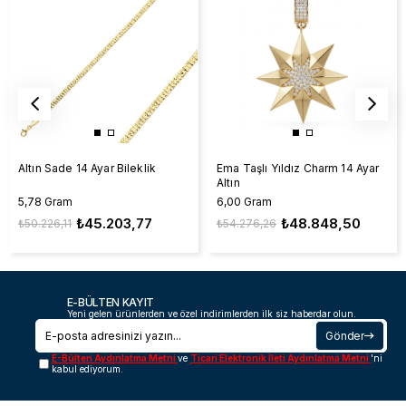
Altın Sade 14 Ayar Bileklik
Ema Taşlı Yıldız Charm 14 Ayar
Altın
5,78 Gram
6,00 Gram
₺45.203,77
₺48.848,50
₺50.226,11
₺54.276,26
E-BÜLTEN KAYIT
Yeni gelen ürünlerden ve özel indirimlerden ilk siz haberdar olun.
Gönder
E-Bülten Aydınlatma Metni
ve
Ticari Elektronik İleti Aydınlatma Metni
'ni
kabul ediyorum.