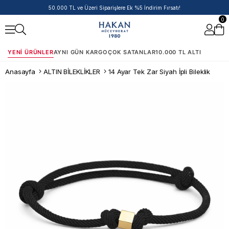
50.000 TL ve Üzeri Siparişlere Ek %5 İndirim Fırsatı!
0
YENI ÜRÜNLER
AYNI GÜN KARGO
ÇOK SATANLAR
10.000 TL ALTI
Anasayfa
ALTIN BİLEKLİKLER
14 Ayar Tek Zar Siyah İpli Bileklik