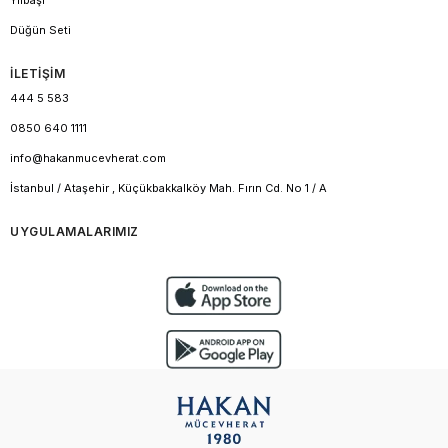
Yılbaşı
Düğün Seti
İLETİŞİM
444 5 583
0850 640 1111
info@hakanmucevherat.com
İstanbul / Ataşehir , Küçükbakkalköy Mah. Fırın Cd. No 1 / A
UYGULAMALARIMIZ