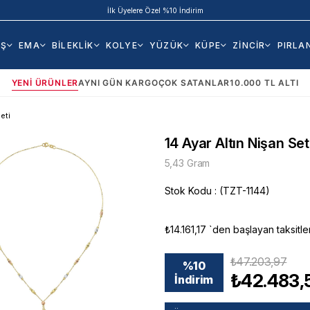
İlk Üyelere Özel %10 İndirim
AŞ
EMA
BİLEKLİK
KOLYE
YÜZÜK
KÜPE
ZİNCİR
PIRLA
YENI ÜRÜNLER
AYNI GÜN KARGO
ÇOK SATANLAR
10.000 TL ALTI
eti
14 Ayar Altın Nişan Set
5,43 Gram
Stok Kodu
(TZT-1144)
₺14.161,17
`den başlayan taksitle
₺47.203,97
%
10
₺42.483,
İndirim