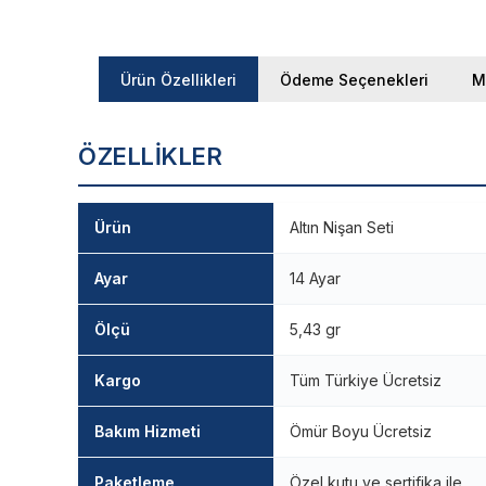
Ürün Özellikleri
Ödeme Seçenekleri
M
ÖZELLIKLER
Ürün
Altın Nişan Seti
Ayar
14 Ayar
Ölçü
5,43 gr
Kargo
Tüm Türkiye Ücretsiz
Bakım Hizmeti
Ömür Boyu Ücretsiz
Paketleme
Özel kutu ve sertifika ile