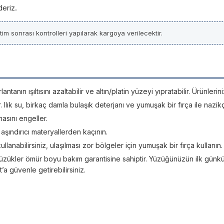
deriz.
im sonrası kontrolleri yapılarak kargoya verilecektir.
tanın ışıltısını azaltabilir ve altın/platin yüzeyi yıpratabilir. Ürünle
Ilık su, birkaç damla bulaşık deterjanı ve yumuşak bir fırça ile nazikç
asını engeller.
; aşındırıcı materyallerden kaçının.
kullanabilirsiniz, ulaşılması zor bölgeler için yumuşak bir fırça kullanın.
üzükler ömür boyu bakım garantisine sahiptir. Yüzüğünüzün ilk günkü ışı
 güvenle getirebilirsiniz.