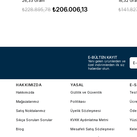
26,33 Gram
16,32 Gr
₺206.006,13
₺228.895,78
₺141.82
E-BÜLTEN KAYIT
Yeni gelen ürünlerden ve
özel indirimlerden ilk siz
haberdar olun.
HAKKIMIZDA
YASAL
E-S
Hakkımızda
Gizlilik ve Güvenlik
Tesl
Mağazalarımız
Politikası
Ücre
Satış Noktalarımız
Üyelik Sözleşmesi
Öde
Sıkça Sorulan Sorular
KVKK Aydınlatma Metni
Yüzü
Blog
Mesafeli Satış Sözleşmesi
Kele