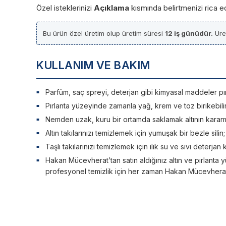
Özel isteklerinizi
Açıklama
kısmında belirtmenizi rica e
Bu ürün özel üretim olup üretim süresi
12 iş günüdür.
Üret
KULLANIM VE BAKIM
Parfüm, saç spreyi, deterjan gibi kimyasal maddeler pırlan
Pırlanta yüzeyinde zamanla yağ, krem ve toz birikebilir. 
Nemden uzak, kuru bir ortamda saklamak altının kararm
Altın takılarınızı temizlemek için yumuşak bir bezle silin
Taşlı takılarınızı temizlemek için ılık su ve sıvı deterjan 
Hakan Mücevherat’tan satın aldığınız altın ve pırlanta y
profesyonel temizlik için her zaman Hakan Mücevherat’a