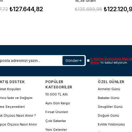
am
16,39 Gram
₺127.644,82
₺122.120,
7,72
₺135.689,98
E-Bülten Aydınlatma Metni
Gönder
Metni
'ni kabul ediyorum.
ATIŞ DESTEK
POPÜLER
ÖZEL GÜNLER
KATEGORİLER
imat Koşulları
Anneler Günü
10.000 TL Altı
tsiz İade ve Değişim
Babalar Günü
Aynı Gün Kargo
me Seçenekleri
Sevgililer Günü
Fırsat Ürünleri
k Ölçüsü Nasıl Alınır ?
Doğum Günü
Çok Satanlar
pçe Ölçüsü Nasıl Alınır
Evlilik Yıldönümü
Yeni Gelenler