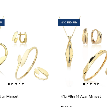
IM
%10
İNDIRIM
ltın Miniset
4'lü Altın 14 Ayar Miniset