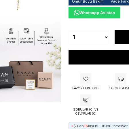
Ömür Boyu Bakım
Vade Farks
Whatsapp Asistan
FAVORILERE EKLE
KARGO BEDA
SORULAR (0) VE
CEVAPLAR (0)
●
Şu an
15
kişi bu ürünü inceliyor.