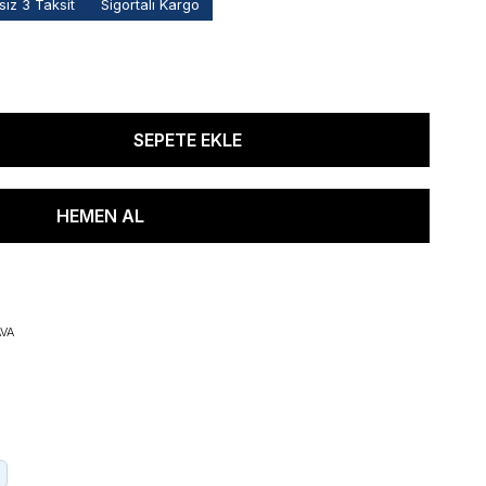
ız 3 Taksit
Sigortalı Kargo
VA