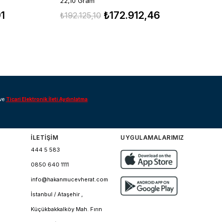
22,10 Gram
₺
91
₺172.912,46
₺192.125,10
ve
Ticari Elektronik İleti Aydınlatma
İLETİŞİM
UYGULAMALARIMIZ
444 5 583
0850 640 1111
info@hakanmucevherat.com
İstanbul / Ataşehir ,
Küçükbakkalköy Mah. Fırın