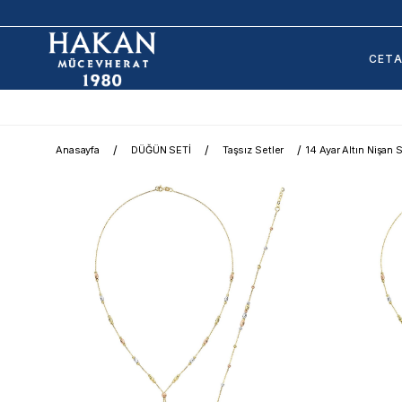
CET
Anasayfa
DÜĞÜN SETİ
Taşsız Setler
14 Ayar Altın Nişan S