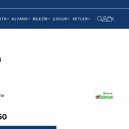
NTA
ALYANS
BİLEZİK
ÇOCUK
SETLER
0
i
rle
50