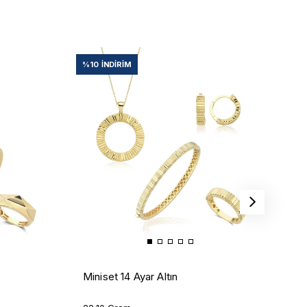
%10
İNDIRIM
%
İ
Miniset 14 Ayar Altın
1