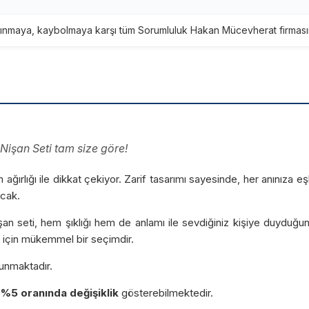
ınmaya, kaybolmaya karşı tüm Sorumluluk Hakan Mücevherat firmasına
 Nişan Seti tam size göre!
 ağırlığı ile dikkat çekiyor. Zarif tasarımı sayesinde, her anınıza e
acak.
n seti, hem şıklığı hem de anlamı ile sevdiğiniz kişiye duyduğunuz
k için mükemmel bir seçimdir.
unmaktadır.
%5 oranında değişiklik
gösterebilmektedir.