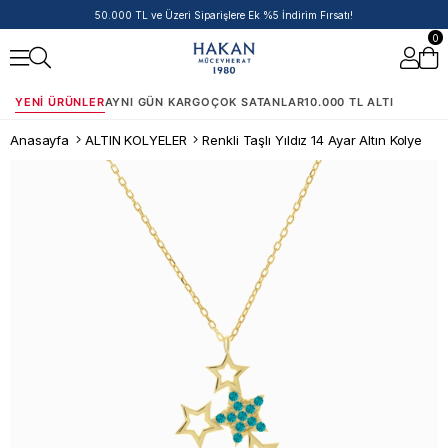
14 Ayar Ürünlerde Havale/EFT İndirimi
0
YENI ÜRÜNLER
AYNI GÜN KARGO
ÇOK SATANLAR
10.000 TL ALTI
Anasayfa
ALTIN KOLYELER
Renkli Taşlı Yıldız 14 Ayar Altın Kolye