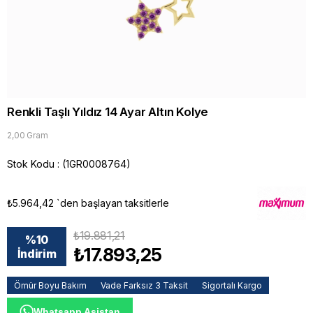
Renkli Taşlı Yıldız 14 Ayar Altın Kolye
2,00 Gram
Stok Kodu
(1GR0008764)
₺5.964,42
`den başlayan taksitlerle
₺19.881,21
%
10
₺17.893,25
İndirim
Ömür Boyu Bakım
Vade Farksız 3 Taksit
Sigortalı Kargo
Whatsapp Asistan