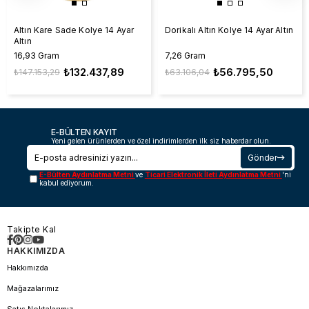
Altın Kare Sade Kolye 14 Ayar
Dorikalı Altın Kolye 14 Ayar Altın
Altın
16,93 Gram
7,26 Gram
₺132.437,89
₺56.795,50
₺147.153,29
₺63.106,04
E-BÜLTEN KAYIT
Yeni gelen ürünlerden ve özel indirimlerden ilk siz haberdar olun.
Gönder
E-Bülten Aydınlatma Metni
ve
Ticari Elektronik İleti Aydınlatma Metni
'ni
kabul ediyorum.
Takipte Kal
HAKKIMIZDA
Hakkımızda
Mağazalarımız