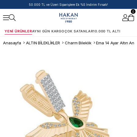
50.000 TL ve Üzeri Siparişlere Ek %5 İndirim Fırsatı!
0
YENI ÜRÜNLER
AYNI GÜN KARGO
ÇOK SATANLAR
10.000 TL ALTI
Anasayfa
ALTIN BİLEKLİKLER
Charm Bileklik