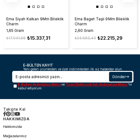
Ema Siyah Kalkan 9Mm Bileklik
Ema Baget Taşlı 9Mm Bileklik
Charm
Charm
1,65 Gram
2,60 Gram
₺15.337,31
₺22.215,29
₺17.041,68
₺24.683,43
E-BÜLTEN KAYIT
Yeni gelen ürünlerden ve özel indirimlerden ilk siz haberdar olun.
Gönder
E-Bülten Aydınlatma Metni
ve
Ticari Elektronik İleti Aydınlatma Metni
'ni
kabul ediyorum.
Takipte Kal
HAKKIMIZDA
Hakkımızda
Mağazalarımız