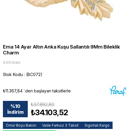
Ema 14 Ayar Altın Anka Kuşu Sallantılı 9Mm Bileklik
Charm
4,00 Gram
Stok Kodu
(BC072)
₺11.367,84
`den başlayan taksitlerle
₺37.892,80
%
10
₺34.103,52
İndirim
Ömür Boyu Bakım
Vade Farksız 3 Taksit
Sigortalı Kargo