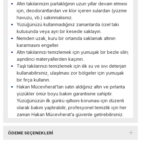
Altın takılarınızın parlaklığının uzun yıllar devam etmesi
için, deodorantlardan ve klor içeren sulardan (yüzme
havuzu, vb.) sakınmalısınız.
Yüzüğünüzü kullanmadığınız zamanlarda özel takı
kutusunda veya ayrı bir kesede saklayın.
Nemden uzak, kuru bir ortamda saklamak altının
kararmasını engeller.
Altın takılarınızı temizlemek için yumuşak bir bezle silin;
aşındırıcı materyallerden kaçının.
Taşlı takılarınızı temizlemek için ılık su ve sıvı deterjan
kullanabilirsiniz, ulaşılması zor bölgeler için yumuşak
bir fırça kullanın.
Hakan Mücevherat’tan satın aldığınız altın ve pırlanta
yüzükler ömür boyu bakım garantisine sahiptir.
Yüzüğünüzün ilk günkü ışıltısını koruması için düzenli
olarak bakım yaptırabilir, profesyonel temizlik için her
zaman Hakan Mücevherat’a güvenle getirebilirsiniz.
ÖDEME SEÇENEKLERI