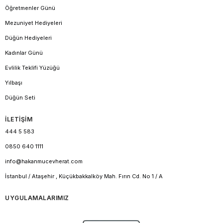
Öğretmenler Günü
Mezuniyet Hediyeleri
Düğün Hediyeleri
Kadınlar Günü
Evlilik Teklifi Yüzüğü
Yılbaşı
Düğün Seti
İLETİŞİM
444 5 583
0850 640 1111
info@hakanmucevherat.com
İstanbul / Ataşehir , Küçükbakkalköy Mah. Fırın Cd. No 1 / A
UYGULAMALARIMIZ