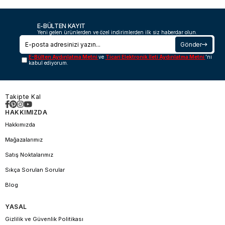
E-BÜLTEN KAYIT
Yeni gelen ürünlerden ve özel indirimlerden ilk siz haberdar olun.
Gönder
E-Bülten Aydınlatma Metni
ve
Ticari Elektronik İleti Aydınlatma Metni
'ni
kabul ediyorum.
Takipte Kal
HAKKIMIZDA
Hakkımızda
Mağazalarımız
Satış Noktalarımız
Sıkça Sorulan Sorular
Blog
YASAL
Gizlilik ve Güvenlik Politikası