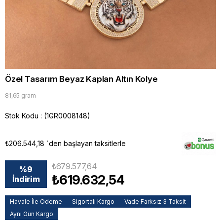
Özel Tasarım Beyaz Kaplan Altın Kolye
81,65 gram
Stok Kodu
(1GR0008148)
₺206.544,18
`den başlayan taksitlerle
₺679.577,64
%
9
₺619.632,54
İndirim
Havale İle Ödeme
Sigortalı Kargo
Vade Farksız 3 Taksit
Aynı Gün Kargo