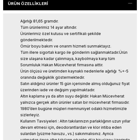
ÜRÜN ÖZELLIKLERI
Ağırlığı 81,65 gramdır.
Tüm ürünlerimiz 14 ayar altındır.
Ürünlerimiz özel kutusu ve sertifikalı şekilde
gönderilmektedir.
Ömür boyu bakım ve onarım hizmeti sunmaktayız.
Tüm illere sigortalı kargo ile gönderim sağlanmaktadır.Ürün
size ulaşana kadar çalınmaya, kaybolmaya karşı tüm
Sorumluluk Hakan Mücevherat firmasına aittir.
Ürün ölçüsü ve üretimden kaynaklı nedenlerle ağırlığı %+-5
oranında değişiklik göstermektedir.
Satın aldığınız ürünler 15 gün içerisinde almış olduğunuz fiyat
üzerinden iade ve değişim yapılmaktadır.
Altın kaplama ya da altın suyu değildir. Hakan Mücevherat
yalnızca gerçek altın ürünler satan bir mücevherat firmasıdır.
1980’den bugüne müşteri memnuniyet odaklı hizmetimizle
sizlerleyiz.
Kullanım Tavsiyeleri : Altın takılarınızın parlaklığının uzun yıllar
devam etmesi için, deodorantlardan ve klor intiba eden
sulardan (yüzme havuzu , vs.) sakınmalısınız. Ayrıca
yatmadan önce altın takıların çıkarılıp düz bir yüzey üzerinde