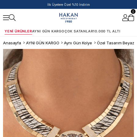
50.000 TL ve Üzeri Siparişlere Ek %5 İndirim Fırsatı!
0
YENI ÜRÜNLER
AYNI GÜN KARGO
ÇOK SATANLAR
10.000 TL ALTI
Anasayfa
AYNI GÜN KARGO
Aynı Gün Kolye
Özel Tasarım Beyaz K